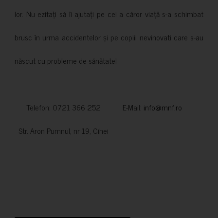
lor. Nu ezitați să îi ajutați pe cei a căror viață s-a schimbat
brusc în urma accidentelor și pe copiii nevinovati care s-au
născut cu probleme de sănătate!
Telefon: 0721 366 252 E-Mail:
info@mnf.ro
Str. Aron Pumnul, nr 19, Cihei