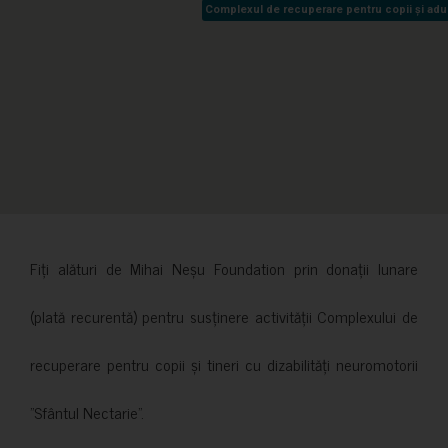
Complexul de recuperare pentru copii și adult
Complexul de recuperare pentru copii și adult
Fiți alături de Mihai Neșu Foundation prin donații lunare
(plată recurentă) pentru susținere activității Complexului de
recuperare pentru copii și tineri cu dizabilități neuromotorii
”Sfântul Nectarie”.