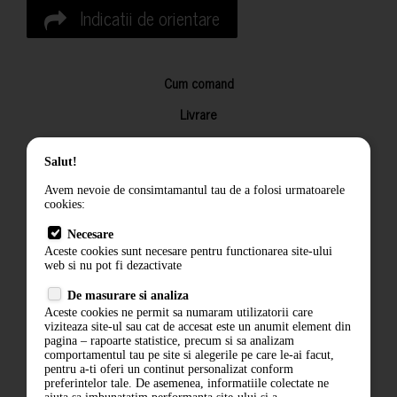
Indicatii de orientare
Cum comand
Livrare
Returnarea produselor
Salut!
Termeni si conditii
Avem nevoie de consimtamantul tau de a folosi urmatoarele
Contact
cookies:
ANPC
Necesare
Aceste cookies sunt necesare pentru functionarea site-ului
Termeni si conditii
web si nu pot fi dezactivate
De masurare si analiza
Politica de confidentialitate
Aceste cookies ne permit sa numaram utilizatorii care
viziteaza site-ul sau cat de accesat este un anumit element din
ANPC
pagina – rapoarte statistice, precum si sa analizam
comportamentul tau pe site si alegerile pe care le-ai facut,
pentru a-ti oferi un continut personalizat conform
preferintelor tale. De asemenea, informatiile colectate ne