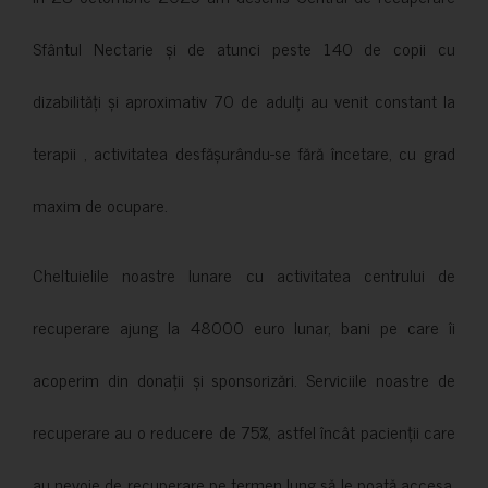
Sfântul Nectarie și de atunci peste 140 de copii cu
dizabilități și aproximativ 70 de adulți au venit constant la
terapii , activitatea desfășurându-se fără încetare, cu grad
maxim de ocupare.
Cheltuielile noastre lunare cu activitatea centrului de
recuperare ajung la 48000 euro lunar, bani pe care îi
acoperim din donații și sponsorizări. Serviciile noastre de
recuperare au o reducere de 75%, astfel încât pacienții care
au nevoie de recuperare pe termen lung să le poată accesa.