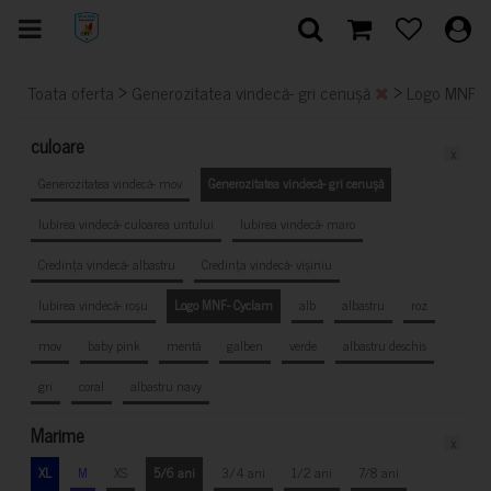
>
>
Toata oferta
Generozitatea vindecă- gri cenușă
Logo MNF-
culoare
x
Generozitatea vindecă- mov
Generozitatea vindecă- gri cenușă
Iubirea vindecă- culoarea untului
Iubirea vindecă- maro
Credința vindecă- albastru
Credința vindecă- vișiniu
Iubirea vindecă- roșu
Logo MNF- Cyclam
alb
albastru
roz
mov
baby pink
mentă
galben
verde
albastru deschis
gri
coral
albastru navy
Marime
x
XL
M
XS
5/6 ani
3/4 ani
1/2 ani
7/8 ani