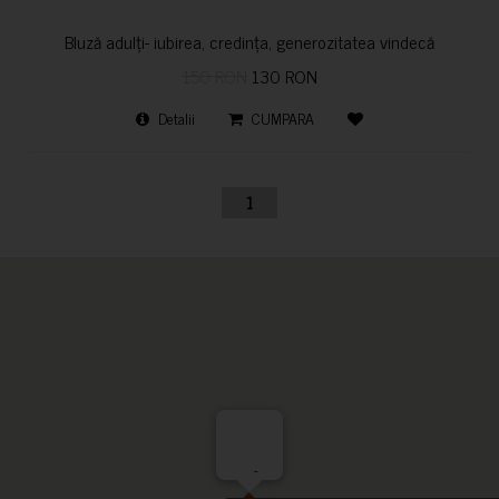
Bluză adulți- iubirea, credința, generozitatea vindecă
150 RON
130 RON
Detalii
CUMPARA
1
-