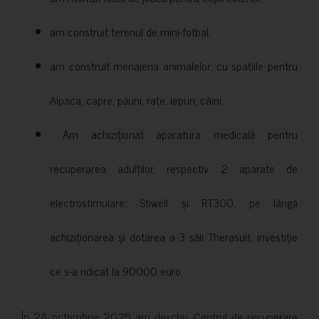
am construit terenul de mini-fotbal;
am construit menajeria animalelor, cu spațiile pentru
Alpaca, capre, păuni, rațe, iepuri, câini;
Am achiziționat aparatura medicală pentru
recuperarea adulților, respectiv 2 aparate de
electrostimulare: Stiwell și RT300, pe lângă
achiziționarea și dotarea a 3 săli Therasuit, investiție
ce s-a ridicat la 90000 euro.
În 28 octombrie 2025 am deschis Centrul de recuperare