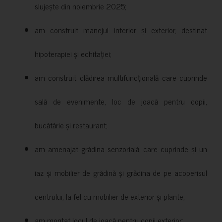
slujește din noiembrie 2025;
am construit manejul interior și exterior, destinat
hipoterapiei și echitației;
am construit clădirea multifuncțională care cuprinde
sală de evenimente, loc de joacă pentru copii,
bucătărie și restaurant;
am amenajat grădina senzorială, care cuprinde și un
iaz și mobilier de grădină și grădina de pe acoperisul
centrului, la fel cu mobilier de exterior și plante;
am montat locul de joacă pentru copii exterior;