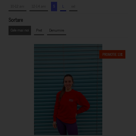
10-12 ani
12-14 ani
S
L
xxl
Sortare
Cele mai noi
Pret
Denumire
PROMOTIE 13%