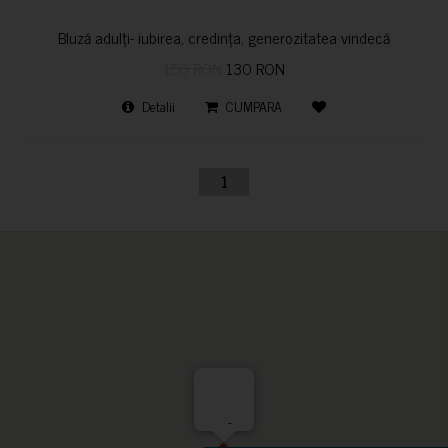
Bluză adulți- iubirea, credința, generozitatea vindecă
150 RON
130 RON
Detalii
CUMPARA
1
-