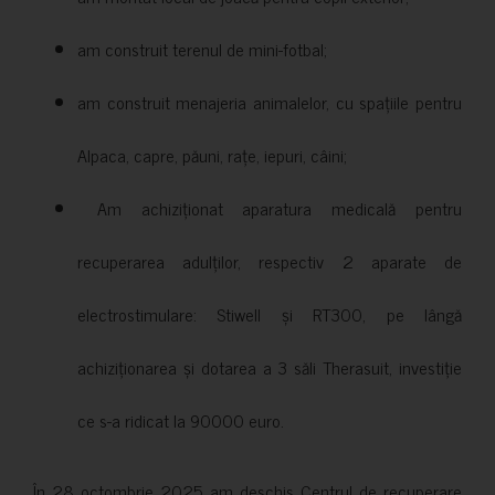
am construit terenul de mini-fotbal;
am construit menajeria animalelor, cu spațiile pentru
Alpaca, capre, păuni, rațe, iepuri, câini;
Am achiziționat aparatura medicală pentru
recuperarea adulților, respectiv 2 aparate de
electrostimulare: Stiwell și RT300, pe lângă
achiziționarea și dotarea a 3 săli Therasuit, investiție
ce s-a ridicat la 90000 euro.
În 28 octombrie 2025 am deschis Centrul de recuperare