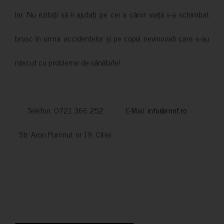
lor. Nu ezitați să îi ajutați pe cei a căror viață s-a schimbat
brusc în urma accidentelor și pe copiii nevinovati care s-au
născut cu probleme de sănătate!
Telefon: 0721 366 252 E-Mail:
info@mnf.ro
Str. Aron Pumnul, nr 19, Cihei