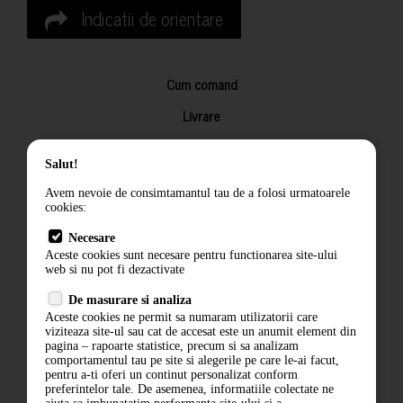
Indicatii de orientare
Cum comand
Livrare
Returnarea produselor
Salut!
Termeni si conditii
Avem nevoie de consimtamantul tau de a folosi urmatoarele
Contact
cookies:
ANPC
Necesare
Aceste cookies sunt necesare pentru functionarea site-ului
Termeni si conditii
web si nu pot fi dezactivate
De masurare si analiza
Politica de confidentialitate
Aceste cookies ne permit sa numaram utilizatorii care
viziteaza site-ul sau cat de accesat este un anumit element din
ANPC
pagina – rapoarte statistice, precum si sa analizam
comportamentul tau pe site si alegerile pe care le-ai facut,
pentru a-ti oferi un continut personalizat conform
preferintelor tale. De asemenea, informatiile colectate ne