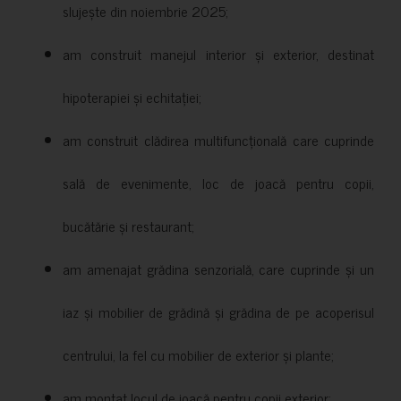
slujește din noiembrie 2025;
am construit manejul interior și exterior, destinat
hipoterapiei și echitației;
am construit clădirea multifuncțională care cuprinde
sală de evenimente, loc de joacă pentru copii,
bucătărie și restaurant;
am amenajat grădina senzorială, care cuprinde și un
iaz și mobilier de grădină și grădina de pe acoperisul
centrului, la fel cu mobilier de exterior și plante;
am montat locul de joacă pentru copii exterior;