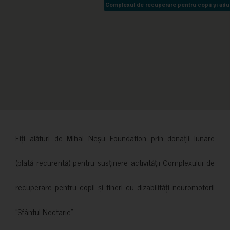
Complexul de recuperare pentru copii și adult
Complexul de recuperare pentru copii și adult
Fiți alături de Mihai Neșu Foundation prin donații lunare
(plată recurentă) pentru susținere activității Complexului de
recuperare pentru copii și tineri cu dizabilități neuromotorii
”Sfântul Nectarie”.