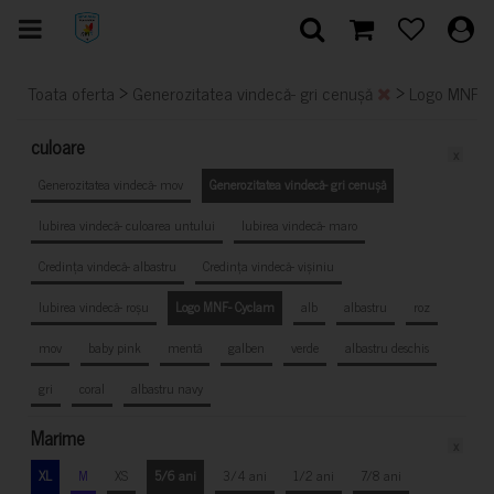
>
>
Toata oferta
Generozitatea vindecă- gri cenușă
Logo MNF-
culoare
x
Generozitatea vindecă- mov
Generozitatea vindecă- gri cenușă
Iubirea vindecă- culoarea untului
Iubirea vindecă- maro
Credința vindecă- albastru
Credința vindecă- vișiniu
Iubirea vindecă- roșu
Logo MNF- Cyclam
alb
albastru
roz
mov
baby pink
mentă
galben
verde
albastru deschis
gri
coral
albastru navy
Marime
x
XL
M
XS
5/6 ani
3/4 ani
1/2 ani
7/8 ani