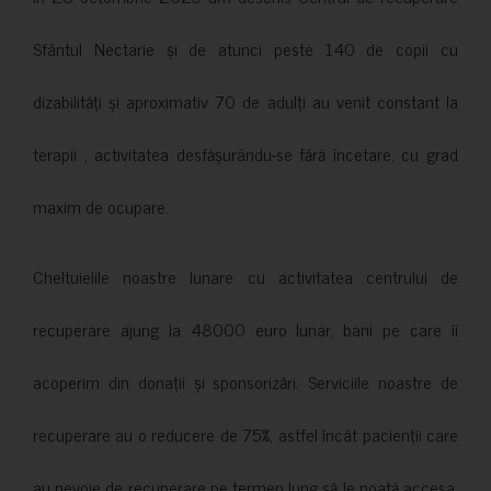
Sfântul Nectarie și de atunci peste 140 de copii cu
dizabilități și aproximativ 70 de adulți au venit constant la
terapii , activitatea desfășurându-se fără încetare, cu grad
maxim de ocupare.
Cheltuielile noastre lunare cu activitatea centrului de
recuperare ajung la 48000 euro lunar, bani pe care îi
acoperim din donații și sponsorizări. Serviciile noastre de
recuperare au o reducere de 75%, astfel încât pacienții care
au nevoie de recuperare pe termen lung să le poată accesa.