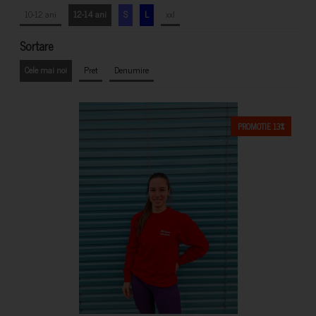
10-12 ani
12-14 ani
S
L
xxl
Sortare
Cele mai noi
Pret
Denumire
PROMOTIE 13%