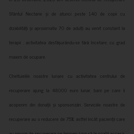
Sfântul Nectarie și de atunci peste 140 de copii cu
dizabilități și aproximativ 70 de adulți au venit constant la
terapii , activitatea desfășurându-se fără încetare, cu grad
maxim de ocupare.
Cheltuielile noastre lunare cu activitatea centrului de
recuperare ajung la 48000 euro lunar, bani pe care îi
acoperim din donații și sponsorizări. Serviciile noastre de
recuperare au o reducere de 75%, astfel încât pacienții care
au nevoie de recuperare pe termen lung să le poată accesa.