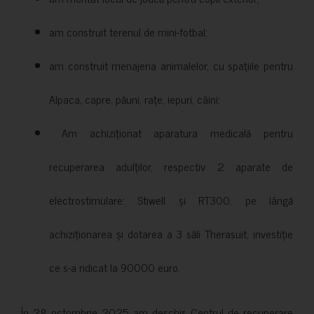
am construit terenul de mini-fotbal;
am construit menajeria animalelor, cu spațiile pentru
Alpaca, capre, păuni, rațe, iepuri, câini;
Am achiziționat aparatura medicală pentru
recuperarea adulților, respectiv 2 aparate de
electrostimulare: Stiwell și RT300, pe lângă
achiziționarea și dotarea a 3 săli Therasuit, investiție
ce s-a ridicat la 90000 euro.
În 28 octombrie 2025 am deschis Centrul de recuperare