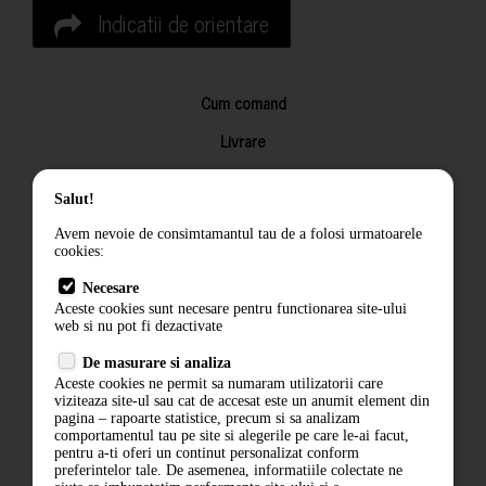
Indicatii de orientare
Cum comand
Livrare
Returnarea produselor
Salut!
Termeni si conditii
Avem nevoie de consimtamantul tau de a folosi urmatoarele
Contact
cookies:
ANPC
Necesare
Aceste cookies sunt necesare pentru functionarea site-ului
Termeni si conditii
web si nu pot fi dezactivate
Politica de confidentialitate
De masurare si analiza
Aceste cookies ne permit sa numaram utilizatorii care
ANPC
viziteaza site-ul sau cat de accesat este un anumit element din
pagina – rapoarte statistice, precum si sa analizam
comportamentul tau pe site si alegerile pe care le-ai facut,
pentru a-ti oferi un continut personalizat conform
preferintelor tale. De asemenea, informatiile colectate ne