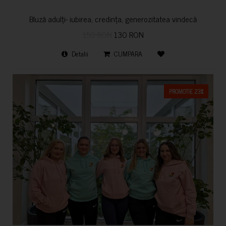
Bluză adulți- iubirea, credința, generozitatea vindecă
150 RON
130 RON
Detalii
CUMPARA
PROMOTIE 23%