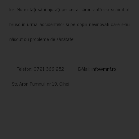
lor. Nu ezitați să îi ajutați pe cei a căror viață s-a schimbat
brusc în urma accidentelor și pe copiii nevinovati care s-au
născut cu probleme de sănătate!
Telefon: 0721 366 252 E-Mail:
info@mnf.ro
Str. Aron Pumnul, nr 19, Cihei