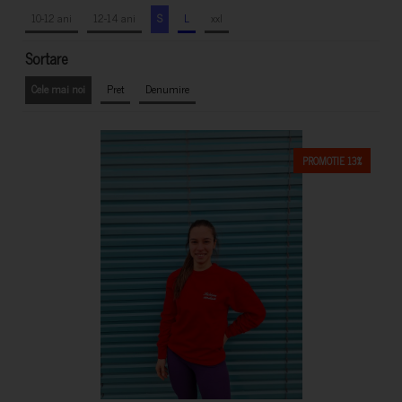
10-12 ani
12-14 ani
S
L
xxl
Sortare
Cele mai noi
Pret
Denumire
PROMOTIE 13%