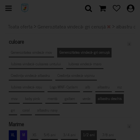
>
>
Toata oferta
Generozitatea vindecă- gri cenușă
albastru de
culoare
x
Generozitatea vindecă- mov
Generozitatea vindecă- gri cenușă
Iubirea vindecă- culoarea untului
Iubirea vindecă- maro
Credința vindecă- albastru
Credința vindecă- vișiniu
Iubirea vindecă- roșu
Logo MNF- Cyclam
alb
albastru
roz
mov
baby pink
mentă
galben
verde
albastru deschis
gri
coral
albastru navy
Marime
x
XL
M
XS
5/6 ani
3/4 ani
1/2 ani
7/8 ani