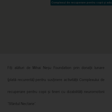
Complexul de recuperare pentru copii și adult
Complexul de recuperare pentru copii și adult
Fiți alături de Mihai Neșu Foundation prin donații lunare
(plată recurentă) pentru susținere activității Complexului de
recuperare pentru copii și tineri cu dizabilități neuromotorii
”Sfântul Nectarie”.