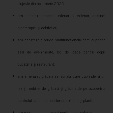
slujește din noiembrie 2025;
am construit manejul interior și exterior, destinat
hipoterapiei și echitației;
am construit clădirea multifuncțională care cuprinde
sală de evenimente, loc de joacă pentru copii,
bucătărie și restaurant;
am amenajat grădina senzorială, care cuprinde și un
iaz și mobilier de grădină și grădina de pe acoperisul
centrului, la fel cu mobilier de exterior și plante;
am montat locul de joacă pentru copii exterior;