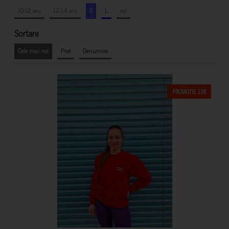
10-12 ani
12-14 ani
S
L
xxl
Sortare
Cele mai noi
Pret
Denumire
PROMOTIE 13%