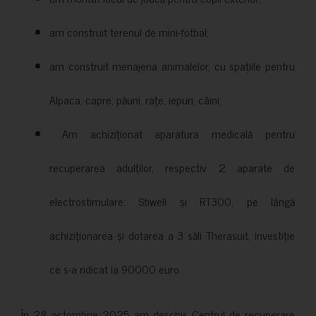
am construit terenul de mini-fotbal;
am construit menajeria animalelor, cu spațiile pentru
Alpaca, capre, păuni, rațe, iepuri, câini;
Am achiziționat aparatura medicală pentru
recuperarea adulților, respectiv 2 aparate de
electrostimulare: Stiwell și RT300, pe lângă
achiziționarea și dotarea a 3 săli Therasuit, investiție
ce s-a ridicat la 90000 euro.
În 28 octombrie 2025 am deschis Centrul de recuperare