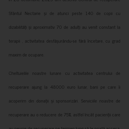
Sfântul Nectarie și de atunci peste 140 de copii cu
dizabilități și aproximativ 70 de adulți au venit constant la
terapii , activitatea desfășurându-se fără încetare, cu grad
maxim de ocupare.
Cheltuielile noastre lunare cu activitatea centrului de
recuperare ajung la 48000 euro lunar, bani pe care îi
acoperim din donații și sponsorizări. Serviciile noastre de
recuperare au o reducere de 75%, astfel încât pacienții care
au nevoie de recuperare pe termen lung să le poată accesa.