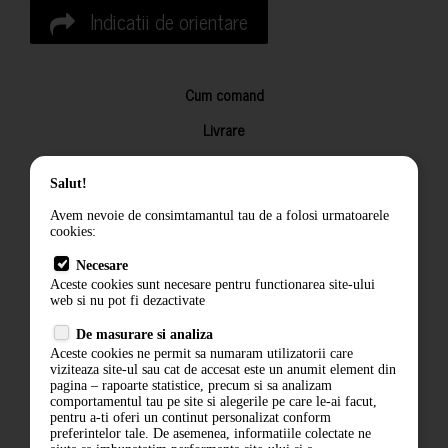
Indicatii de orientare
Cum comand
Livrare
Returnarea produselor
Salut!
Termeni si conditii
Avem nevoie de consimtamantul tau de a folosi urmatoarele
Contact
cookies:
ANPC
Necesare
Aceste cookies sunt necesare pentru functionarea site-ului
Termeni si conditii
web si nu pot fi dezactivate
Politica de confidentialitate
De masurare si analiza
Aceste cookies ne permit sa numaram utilizatorii care
ANPC
viziteaza site-ul sau cat de accesat este un anumit element din
pagina – rapoarte statistice, precum si sa analizam
comportamentul tau pe site si alegerile pe care le-ai facut,
pentru a-ti oferi un continut personalizat conform
preferintelor tale. De asemenea, informatiile colectate ne