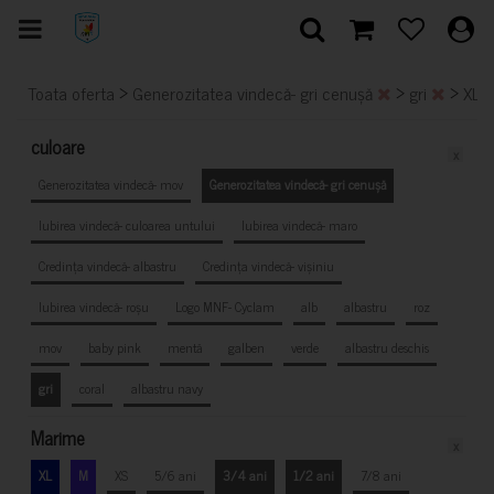
>
>
>
Toata oferta
Generozitatea vindecă- gri cenușă
gri
XL
culoare
x
Generozitatea vindecă- mov
Generozitatea vindecă- gri cenușă
Iubirea vindecă- culoarea untului
Iubirea vindecă- maro
Credința vindecă- albastru
Credința vindecă- vișiniu
Iubirea vindecă- roșu
Logo MNF- Cyclam
alb
albastru
roz
mov
baby pink
mentă
galben
verde
albastru deschis
gri
coral
albastru navy
Marime
x
XL
M
XS
5/6 ani
3/4 ani
1/2 ani
7/8 ani