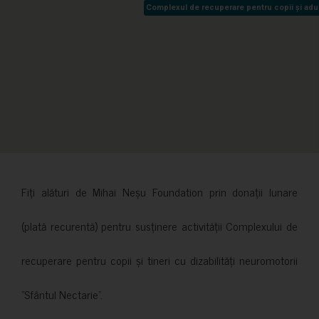
Complexul de recuperare pentru copii și adult
Complexul de recuperare pentru copii și adult
Fiți alături de Mihai Neșu Foundation prin donații lunare
(plată recurentă) pentru susținere activității Complexului de
recuperare pentru copii și tineri cu dizabilități neuromotorii
”Sfântul Nectarie”.