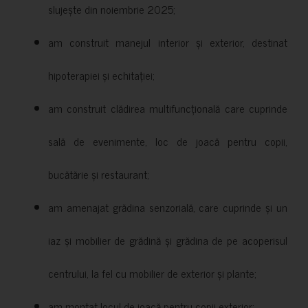
slujește din noiembrie 2025;
am construit manejul interior și exterior, destinat
hipoterapiei și echitației;
am construit clădirea multifuncțională care cuprinde
sală de evenimente, loc de joacă pentru copii,
bucătărie și restaurant;
am amenajat grădina senzorială, care cuprinde și un
iaz și mobilier de grădină și grădina de pe acoperisul
centrului, la fel cu mobilier de exterior și plante;
am montat locul de joacă pentru copii exterior;