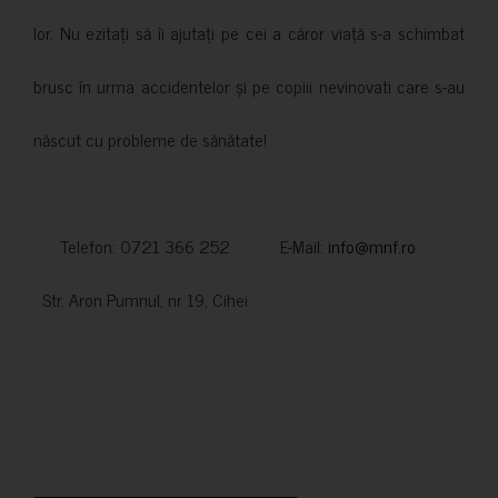
lor. Nu ezitați să îi ajutați pe cei a căror viață s-a schimbat
brusc în urma accidentelor și pe copiii nevinovati care s-au
născut cu probleme de sănătate!
Telefon: 0721 366 252 E-Mail:
info@mnf.ro
Str. Aron Pumnul, nr 19, Cihei