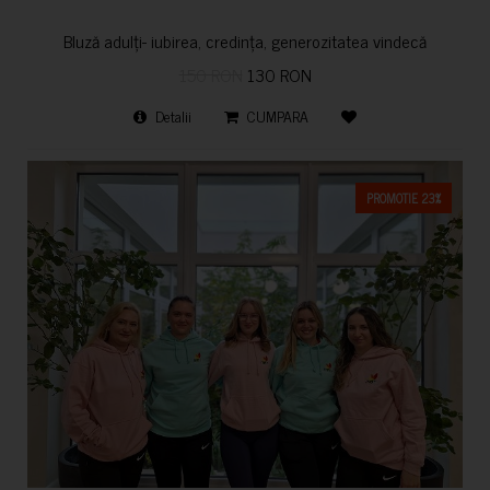
Bluză adulți- iubirea, credința, generozitatea vindecă
150 RON
130 RON
Detalii
CUMPARA
PROMOTIE 23%