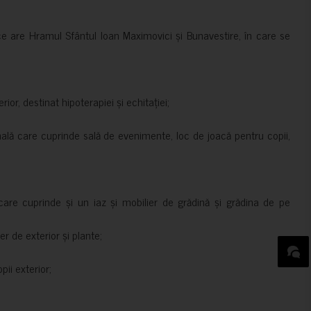
ce are Hramul Sfântul Ioan Maximovici și Bunavestire, în care se
rior, destinat hipoterapiei și echitației;
nală care cuprinde sală de evenimente, loc de joacă pentru copii,
are cuprinde și un iaz și mobilier de grădină și grădina de pe
er de exterior și plante;
ii exterior;