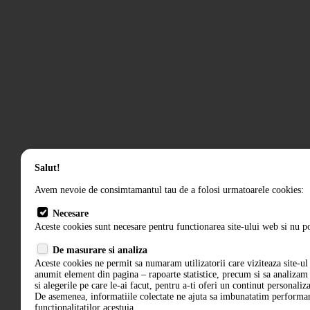
Salut!
Avem nevoie de consimtamantul tau de a folosi urmatoarele cookies:
Necesare
Aceste cookies sunt necesare pentru functionarea site-ului web si nu po
De masurare si analiza
Aceste cookies ne permit sa numaram utilizatorii care viziteaza site-ul 
anumit element din pagina – rapoarte statistice, precum si sa analiza
si alegerile pe care le-ai facut, pentru a-ti oferi un continut personaliz
De asemenea, informatiile colectate ne ajuta sa imbunatatim performant
functionalitatilor acestuia.