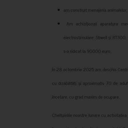
am construit menajeria animalelor, cu
Am achiziționat aparatura medi
electrostimulare: Stiwell și RT300, 
s-a ridicat la 90000 euro.
În 28 octombrie 2025 am deschis Centrul
cu dizabilități și aproximativ 70 de adul
încetare, cu grad maxim de ocupare.
Cheltuielile noastre lunare cu activitate