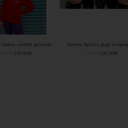
i- iubirea, credința, generozitatea vindecă
Hanorac Sport cu gluga si marsu
50 RON
130 RON
170 RON
130 RON