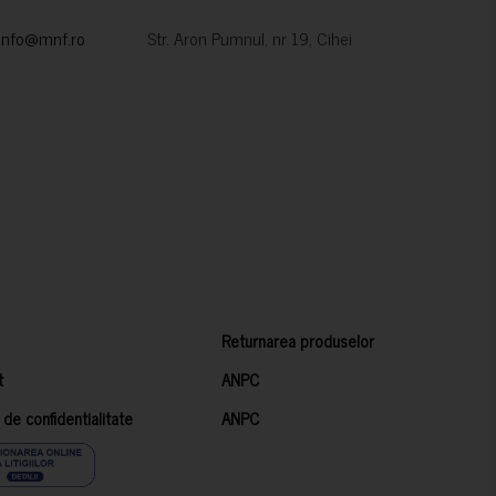
info@mnf.ro
Str. Aron Pumnul, nr 19, Cihei
Returnarea produselor
t
ANPC
a de confidentialitate
ANPC