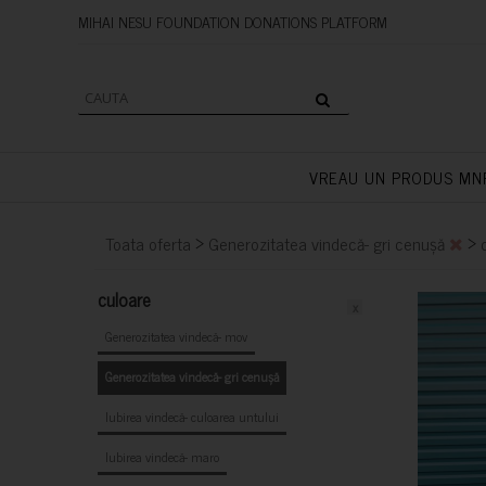
MIHAI NESU FOUNDATION DONAT
VREAU UN PRODUS MN
>
>
Toata oferta
Generozitatea vindecă- gri cenușă
culoare
x
Generozitatea vindecă- mov
Generozitatea vindecă- gri cenușă
Iubirea vindecă- culoarea untului
Iubirea vindecă- maro