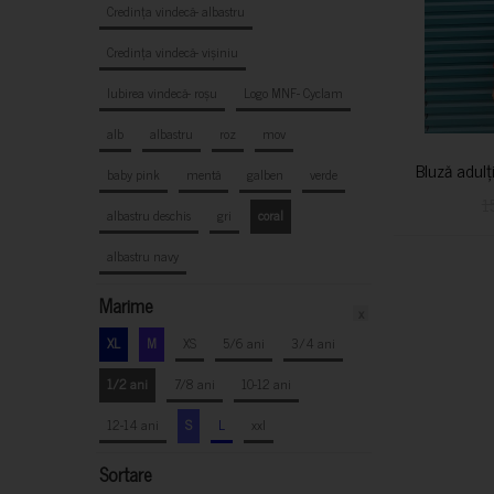
Credința vindecă- albastru
Credința vindecă- vișiniu
Iubirea vindecă- roșu
Logo MNF- Cyclam
alb
albastru
roz
mov
Bluză adulț
baby pink
mentă
galben
verde
1
albastru deschis
gri
coral
albastru navy
Marime
x
XL
M
XS
5/6 ani
3/4 ani
1/2 ani
7/8 ani
10-12 ani
12-14 ani
S
L
xxl
Sortare