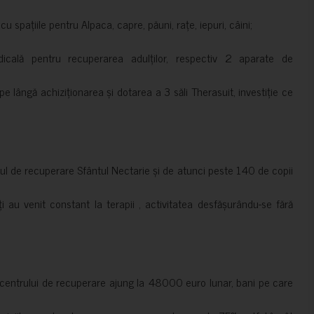
 spațiile pentru Alpaca, capre, păuni, rațe, iepuri, câini;
cală pentru recuperarea adulților, respectiv 2 aparate de
pe lângă achiziționarea și dotarea a 3 săli Therasuit, investiție ce
 de recuperare Sfântul Nectarie și de atunci peste 140 de copii
ți au venit constant la terapii , activitatea desfășurându-se fără
a centrului de recuperare ajung la 48000 euro lunar, bani pe care