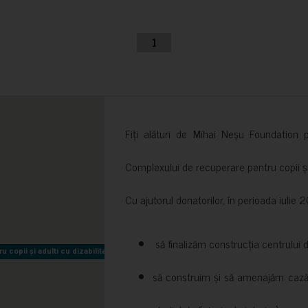
1
Fiți alături de Mihai Neșu Foundation pr
Complexului de recuperare pentru copii și t
Cu ajutorul donatorilor, în perioada iuli
să finalizăm construcția centrului 
copii și adulti cu dizabilitati neuromotorii Sfântul Nectarie
copii și adulti cu dizabilitati neuromotorii Sfântul Nectarie
să construim și să amenajăm cazări