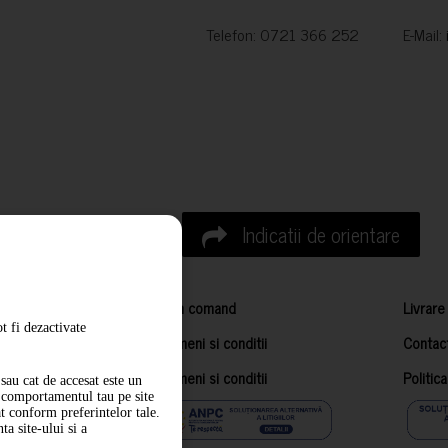
Telefon: 0721 366 252 E-Mail:
Indicatii de orientare
Cum comand
Livrare
t fi dezactivate
Termeni si conditii
Contac
Termeni si conditii
Politic
sau cat de accesat este un
m comportamentul tau pe site
at conform preferintelor tale.
a site-ului si a