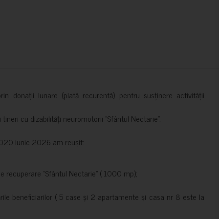
in donații lunare (plată recurentă) pentru susținere activității
ineri cu dizabilități neuromotorii ”Sfântul Nectarie”.
e 2020-iunie 2026 am reușit:
de recuperare ”Sfântul Nectarie” ( 1000 mp);
le beneficiarilor ( 5 case și 2 apartamente și casa nr 8 este la