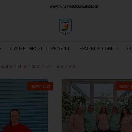
IONS PLATFORM
www.mihainesufoundation.com
powere
F
3.5% DIN IMPOZITUL PE VENIT
TERMENI SI CONDITII
C
>
>
>
>
coral
XL
M
1/2 ani
S
PROMOTIE 13%
PROMOTIE
CUMPARA
CUMPARA