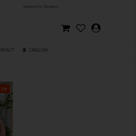
d by Shopia.ro
ONTACT
ENGLISH
 23%