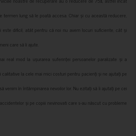
erviciile noastre de recuperare au o reducere de 75%, astfel încât
e termen lung să le poată accesa. Chiar și cu această reducere,
i este dificil, atât pentru că noi nu avem locuri suficiente, cât și
meni care să îi ajute.
mai real mod la ușurarea suferinței persoanelor paralizate și a
ii calitative la cele mai mici costuri pentru pacienți și ne ajutați pe
 venim în întâmpinarea nevoilor lor. Nu ezitați să îi ajutați pe cei
accidentelor și pe copiii nevinovati care s-au născut cu probleme