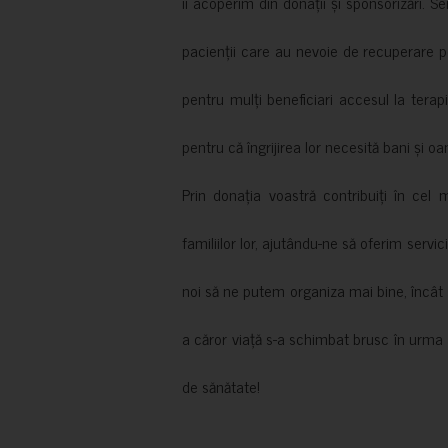
îi acoperim din donații și sponsorizări. S
pacienții care au nevoie de recuperare p
pentru mulți beneficiari accesul la terapi
pentru că îngrijirea lor necesită bani și oa
Prin donația voastră contribuiți în cel 
familiilor lor, ajutându-ne să oferim servic
noi să ne putem organiza mai bine, încât să
a căror viață s-a schimbat brusc în urma 
de sănătate!