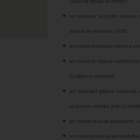
stadiul de finisaje de interior);
să construim, să pictăm biserica, 
slujește din noiembrie 2025;
am construit manejul interior și exte
am construit clădirea multifuncțio
bucătărie și restaurant;
am amenajat grădina senzorială, c
acoperisul centrului, la fel cu mobili
am montat locul de joacă pentru cop
am construit terenul de mini-fotbal;