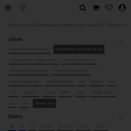
>
>
Toata oferta
Generozitatea vindecă- gri cenușă
albastru na
culoare
x
Generozitatea vindecă- mov
Generozitatea vindecă- gri cenușă
Iubirea vindecă- culoarea untului
Iubirea vindecă- maro
Credința vindecă- albastru
Credința vindecă- vișiniu
Iubirea vindecă- roșu
Logo MNF- Cyclam
alb
albastru
roz
mov
baby pink
mentă
galben
verde
albastru deschis
gri
coral
albastru navy
Marime
x
XL
M
XS
5/6 ani
3/4 ani
1/2 ani
7/8 ani