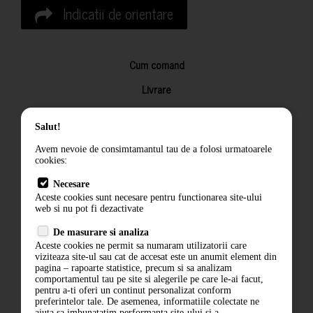
Indicatii de orientare
Cum comand
Livrare
Returnarea produselor
Salut!
Termeni si conditii
Avem nevoie de consimtamantul tau de a folosi urmatoarele
Contact
cookies:
ANPC
Necesare
Aceste cookies sunt necesare pentru functionarea site-ului
Termeni si conditii
web si nu pot fi dezactivate
De masurare si analiza
Politica de confidentialitate
Aceste cookies ne permit sa numaram utilizatorii care
viziteaza site-ul sau cat de accesat este un anumit element din
ANPC
pagina – rapoarte statistice, precum si sa analizam
comportamentul tau pe site si alegerile pe care le-ai facut,
pentru a-ti oferi un continut personalizat conform
preferintelor tale. De asemenea, informatiile colectate ne
ajuta sa imbunatatim performanta site-ului si a