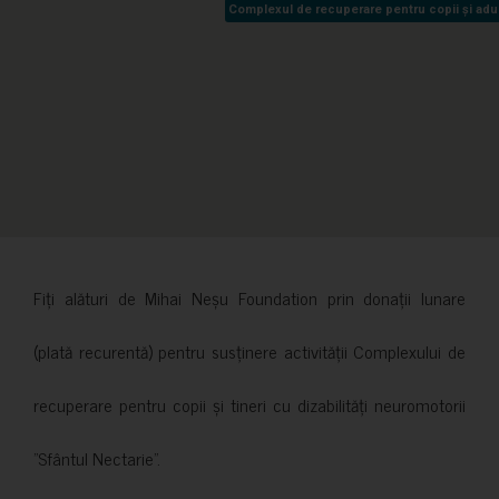
Complexul de recuperare pentru copii și adult
Complexul de recuperare pentru copii și adult
Fiți alături de Mihai Neșu Foundation prin donații lunare
(plată recurentă) pentru susținere activității Complexului de
recuperare pentru copii și tineri cu dizabilități neuromotorii
”Sfântul Nectarie”.