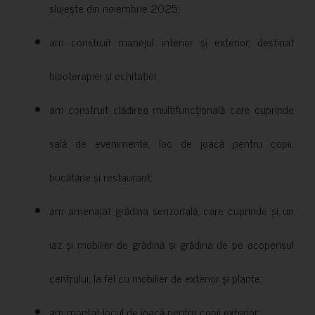
slujește din noiembrie 2025;
am construit manejul interior și exterior, destinat
hipoterapiei și echitației;
am construit clădirea multifuncțională care cuprinde
sală de evenimente, loc de joacă pentru copii,
bucătărie și restaurant;
am amenajat grădina senzorială, care cuprinde și un
iaz și mobilier de grădină și grădina de pe acoperisul
centrului, la fel cu mobilier de exterior și plante;
am montat locul de joacă pentru copii exterior;