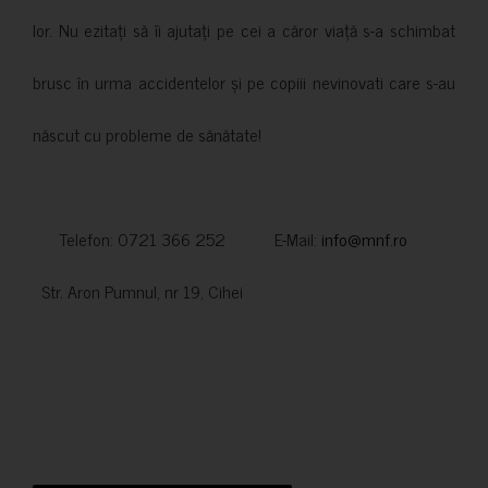
lor. Nu ezitați să îi ajutați pe cei a căror viață s-a schimbat
brusc în urma accidentelor și pe copiii nevinovati care s-au
născut cu probleme de sănătate!
Telefon: 0721 366 252 E-Mail:
info@mnf.ro
Str. Aron Pumnul, nr 19, Cihei