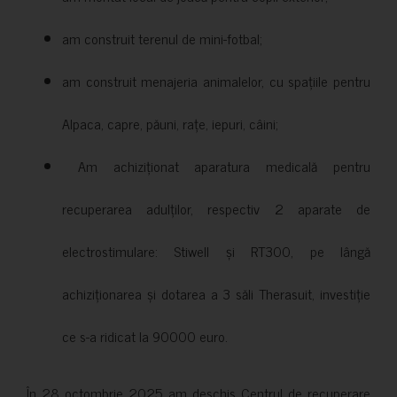
am construit terenul de mini-fotbal;
am construit menajeria animalelor, cu spațiile pentru
Alpaca, capre, păuni, rațe, iepuri, câini;
Am achiziționat aparatura medicală pentru
recuperarea adulților, respectiv 2 aparate de
electrostimulare: Stiwell și RT300, pe lângă
achiziționarea și dotarea a 3 săli Therasuit, investiție
ce s-a ridicat la 90000 euro.
În 28 octombrie 2025 am deschis Centrul de recuperare