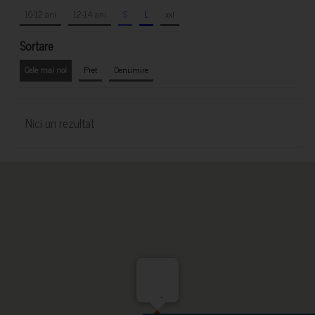
10-12 ani
12-14 ani
S
L
xxl
Sortare
Cele mai noi
Pret
Denumire
Nici un rezultat
-