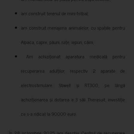
am construit terenul de mini-fotbal;
am construit menajeria animalelor, cu spațiile pentru
Alpaca, capre, păuni, rațe, iepuri, câini;
Am achiziționat aparatura medicală pentru
recuperarea adulților, respectiv 2 aparate de
electrostimulare: Stiwell și RT300, pe lângă
achiziționarea și dotarea a 3 săli Therasuit, investiție
ce s-a ridicat la 90000 euro.
În 28 octombrie 2025 am deschis Centrul de recuperare