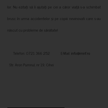
lor. Nu ezitați să îi ajutați pe cei a căror viață s-a schimbat
brusc în urma accidentelor și pe copiii nevinovati care s-au
născut cu probleme de sănătate!
Telefon: 0721 366 252 E-Mail:
info@mnf.ro
Str. Aron Pumnul, nr 19, Cihei