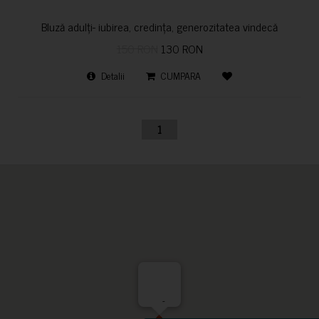
Bluză adulți- iubirea, credința, generozitatea vindecă
150 RON
130 RON
Detalii
CUMPARA
1
-