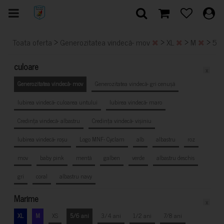
>
>
>
>
Toata oferta
Generozitatea vindecă- mov
XL
M
5/6
culoare
x
Generozitatea vindecă- mov
Generozitatea vindecă- gri cenușă
Iubirea vindecă- culoarea untului
Iubirea vindecă- maro
Credința vindecă- albastru
Credința vindecă- vișiniu
Iubirea vindecă- roșu
Logo MNF- Cyclam
alb
albastru
roz
mov
baby pink
mentă
galben
verde
albastru deschis
gri
coral
albastru navy
Marime
x
XL
M
XS
5/6 ani
3/4 ani
1/2 ani
7/8 ani