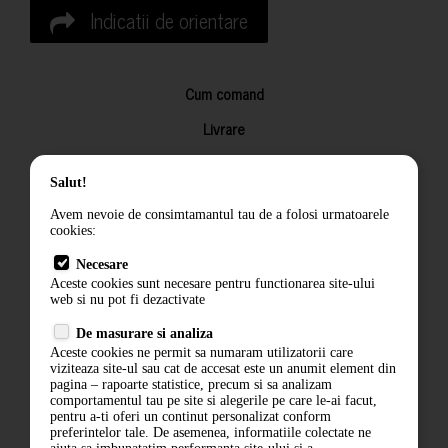
Indicatii de orientare
Cum comand
Livrare
Returnarea produselor
Salut!
Termeni si conditii
Avem nevoie de consimtamantul tau de a folosi urmatoarele
Contact
cookies:
ANPC
Necesare
Aceste cookies sunt necesare pentru functionarea site-ului
Termeni si conditii
web si nu pot fi dezactivate
De masurare si analiza
Politica de confidentialitate
Aceste cookies ne permit sa numaram utilizatorii care
viziteaza site-ul sau cat de accesat este un anumit element din
ANPC
pagina – rapoarte statistice, precum si sa analizam
comportamentul tau pe site si alegerile pe care le-ai facut,
pentru a-ti oferi un continut personalizat conform
preferintelor tale. De asemenea, informatiile colectate ne