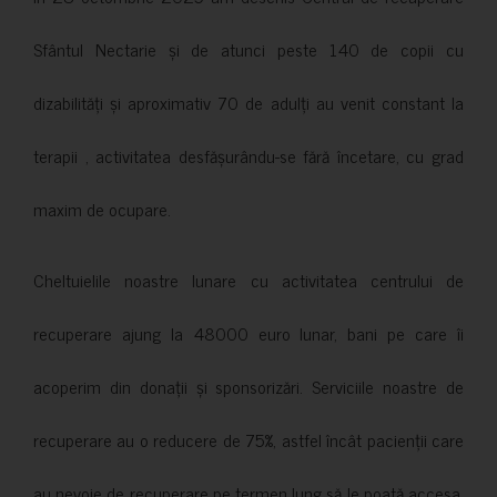
Sfântul Nectarie și de atunci peste 140 de copii cu
dizabilități și aproximativ 70 de adulți au venit constant la
terapii , activitatea desfășurându-se fără încetare, cu grad
maxim de ocupare.
Cheltuielile noastre lunare cu activitatea centrului de
recuperare ajung la 48000 euro lunar, bani pe care îi
acoperim din donații și sponsorizări. Serviciile noastre de
recuperare au o reducere de 75%, astfel încât pacienții care
au nevoie de recuperare pe termen lung să le poată accesa.