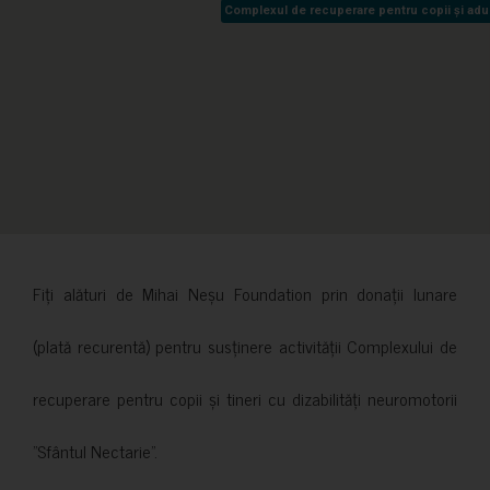
Complexul de recuperare pentru copii și adult
Complexul de recuperare pentru copii și adult
Fiți alături de Mihai Neșu Foundation prin donații lunare
(plată recurentă) pentru susținere activității Complexului de
recuperare pentru copii și tineri cu dizabilități neuromotorii
”Sfântul Nectarie”.