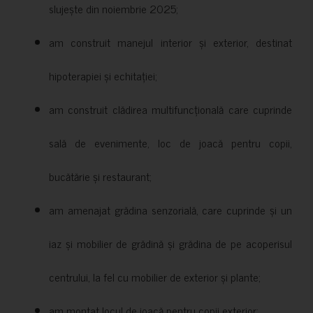
slujește din noiembrie 2025;
am construit manejul interior și exterior, destinat
hipoterapiei și echitației;
am construit clădirea multifuncțională care cuprinde
sală de evenimente, loc de joacă pentru copii,
bucătărie și restaurant;
am amenajat grădina senzorială, care cuprinde și un
iaz și mobilier de grădină și grădina de pe acoperisul
centrului, la fel cu mobilier de exterior și plante;
am montat locul de joacă pentru copii exterior;