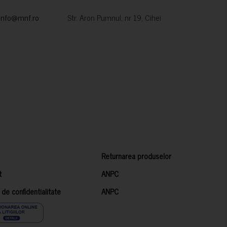
info@mnf.ro
Str. Aron Pumnul, nr 19, Cihei
Returnarea produselor
t
ANPC
a de confidentialitate
ANPC