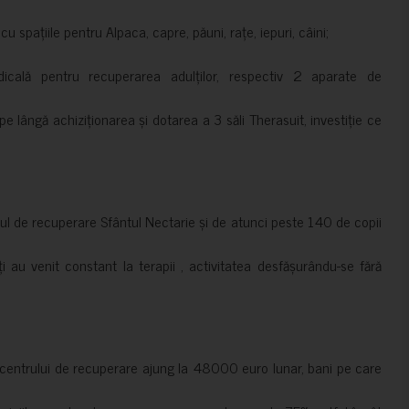
 spațiile pentru Alpaca, capre, păuni, rațe, iepuri, câini;
cală pentru recuperarea adulților, respectiv 2 aparate de
pe lângă achiziționarea și dotarea a 3 săli Therasuit, investiție ce
 de recuperare Sfântul Nectarie și de atunci peste 140 de copii
ți au venit constant la terapii , activitatea desfășurându-se fără
a centrului de recuperare ajung la 48000 euro lunar, bani pe care