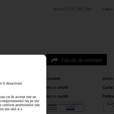
Telefon: 0721 366 252 E-Mail:
Indicatii de orientare
Cum comand
Livrare
t fi dezactivate
Termeni si conditii
Contac
Termeni si conditii
Politic
sau cat de accesat este un
m comportamentul tau pe site
at conform preferintelor tale.
a site-ului si a