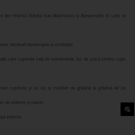
ce are Hramul Sfântul Ioan Maximovici și Bunavestire, în care se
rior, destinat hipoterapiei și echitației;
nală care cuprinde sală de evenimente, loc de joacă pentru copii,
are cuprinde și un iaz și mobilier de grădină și grădina de pe
er de exterior și plante;
ii exterior;