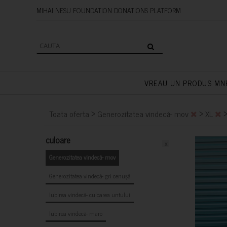
MIHAI NESU FOUNDATION DONAT
VREAU UN PRODUS MN
>
>
Toata oferta
Generozitatea vindecă- mov
XL
culoare
x
Generozitatea vindecă- mov
Generozitatea vindecă- gri cenușă
Iubirea vindecă- culoarea untului
Iubirea vindecă- maro