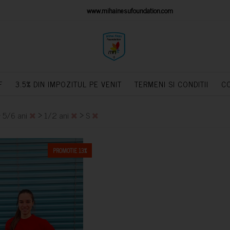
IONS PLATFORM
www.mihainesufoundation.com
powere
F
3.5% DIN IMPOZITUL PE VENIT
TERMENI SI CONDITII
C
>
>
>
5/6 ani
1/2 ani
S
PROMOTIE 13%
CUMPARA