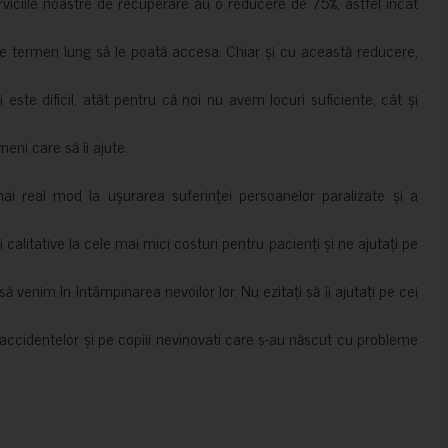
erviciile noastre de recuperare au o reducere de 75%, astfel încât
e termen lung să le poată accesa. Chiar și cu această reducere,
i este dificil, atât pentru că noi nu avem locuri suficiente, cât și
meni care să îi ajute.
mai real mod la ușurarea suferinței persoanelor paralizate și a
ii calitative la cele mai mici costuri pentru pacienți și ne ajutați pe
 venim în întâmpinarea nevoilor lor. Nu ezitați să îi ajutați pe cei
accidentelor și pe copiii nevinovati care s-au născut cu probleme