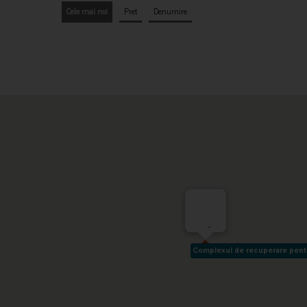
Cele mai noi
Pret
Denumire
-
Complexul de recuperare pentru 
Complexul de recuperare pentru 