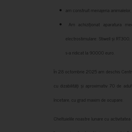
am construit menajeria animalelor, cu
Am achiziționat aparatura medi
electrostimulare: Stiwell și RT300, 
s-a ridicat la 90000 euro.
În 28 octombrie 2025 am deschis Centrul
cu dizabilități și aproximativ 70 de adul
încetare, cu grad maxim de ocupare.
Cheltuielile noastre lunare cu activitate