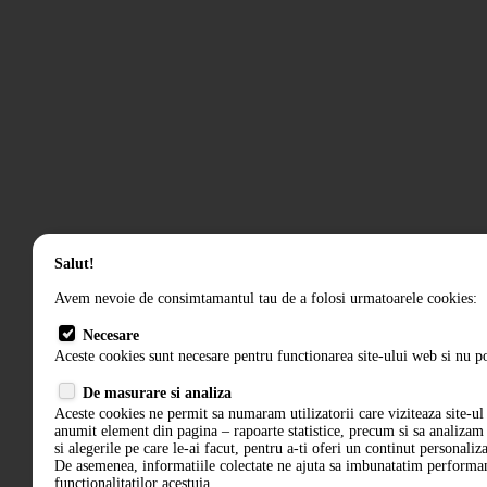
Salut!
Avem nevoie de consimtamantul tau de a folosi urmatoarele cookies:
Necesare
Aceste cookies sunt necesare pentru functionarea site-ului web si nu po
De masurare si analiza
Aceste cookies ne permit sa numaram utilizatorii care viziteaza site-ul 
anumit element din pagina – rapoarte statistice, precum si sa analiza
si alegerile pe care le-ai facut, pentru a-ti oferi un continut personaliz
De asemenea, informatiile colectate ne ajuta sa imbunatatim performant
functionalitatilor acestuia.