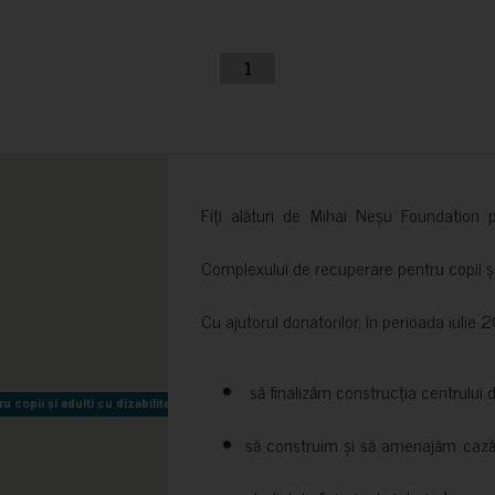
1
Fiți alături de Mihai Neșu Foundation pr
Complexului de recuperare pentru copii și t
Cu ajutorul donatorilor, în perioada iuli
să finalizăm construcția centrului 
copii și adulti cu dizabilitati neuromotorii Sfântul Nectarie
copii și adulti cu dizabilitati neuromotorii Sfântul Nectarie
să construim și să amenajăm cazări