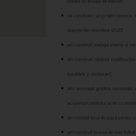
stadiul de finisaje de interior);
să construim, să pictăm biserica, 
slujește din noiembrie 2025;
am construit manejul interior și exte
am construit clădirea multifuncțio
bucătărie și restaurant;
am amenajat grădina senzorială, c
acoperisul centrului, la fel cu mobili
am montat locul de joacă pentru cop
am construit terenul de mini-fotbal;