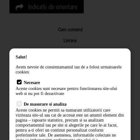
Indicatii de orientare
Cum comand
Livrare
Returnarea produselor
Salut!
Termeni si conditii
Avem nevoie de consimtamantul tau de a folosi urmatoarele
Contact
cookies:
ANPC
Necesare
Aceste cookies sunt necesare pentru functionarea site-ului
Termeni si conditii
web si nu pot fi dezactivate
De masurare si analiza
Politica de confidentialitate
Aceste cookies ne permit sa numaram utilizatorii care
viziteaza site-ul sau cat de accesat este un anumit element din
ANPC
pagina – rapoarte statistice, precum si sa analizam
comportamentul tau pe site si alegerile pe care le-ai facut,
pentru a-ti oferi un continut personalizat conform
preferintelor tale. De asemenea, informatiile colectate ne