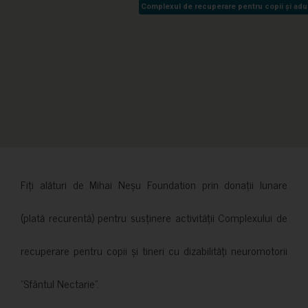
Complexul de recuperare pentru copii și adult
Complexul de recuperare pentru copii și adult
Fiți alături de Mihai Neșu Foundation prin donații lunare
(plată recurentă) pentru susținere activității Complexului de
recuperare pentru copii și tineri cu dizabilități neuromotorii
”Sfântul Nectarie”.