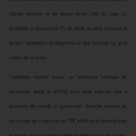
Sfântul Nectarie și de atunci peste 140 de copii cu
dizabilități și aproximativ 70 de adulți au venit constant la
terapii , activitatea desfășurându-se fără încetare, cu grad
maxim de ocupare.
Cheltuielile noastre lunare cu activitatea centrului de
recuperare ajung la 48000 euro lunar, bani pe care îi
acoperim din donații și sponsorizări. Serviciile noastre de
recuperare au o reducere de 75%, astfel încât pacienții care
au nevoie de recuperare pe termen lung să le poată accesa.