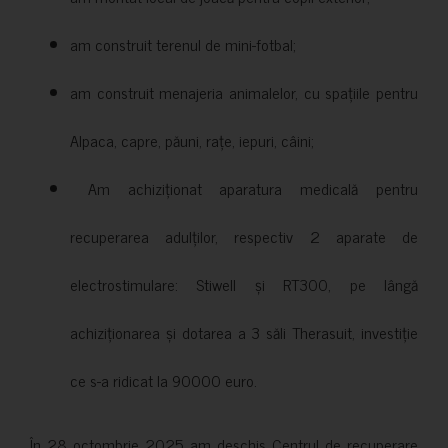
am construit terenul de mini-fotbal;
am construit menajeria animalelor, cu spațiile pentru
Alpaca, capre, păuni, rațe, iepuri, câini;
Am achiziționat aparatura medicală pentru
recuperarea adulților, respectiv 2 aparate de
electrostimulare: Stiwell și RT300, pe lângă
achiziționarea și dotarea a 3 săli Therasuit, investiție
ce s-a ridicat la 90000 euro.
În 28 octombrie 2025 am deschis Centrul de recuperare