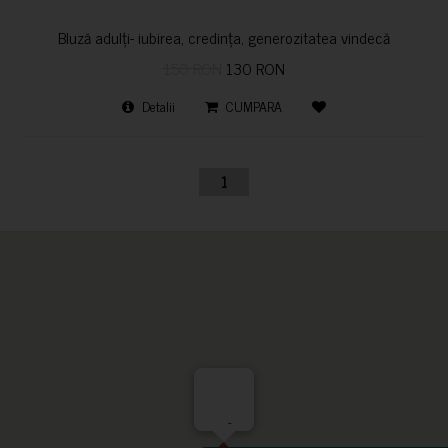
Bluză adulți- iubirea, credința, generozitatea vindecă
150 RON
130 RON
Detalii
CUMPARA
1
-