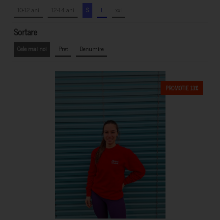
10-12 ani
12-14 ani
S
L
xxl
Sortare
Cele mai noi
Pret
Denumire
PROMOTIE 13%