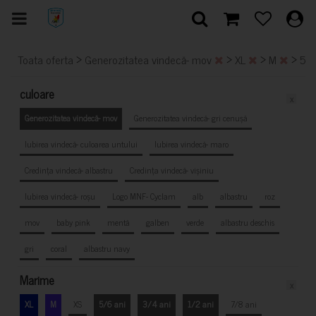
>
>
>
>
Toata oferta
Generozitatea vindecă- mov
XL
M
5/6
culoare
x
Generozitatea vindecă- mov
Generozitatea vindecă- gri cenușă
Iubirea vindecă- culoarea untului
Iubirea vindecă- maro
Credința vindecă- albastru
Credința vindecă- vișiniu
Iubirea vindecă- roșu
Logo MNF- Cyclam
alb
albastru
roz
mov
baby pink
mentă
galben
verde
albastru deschis
gri
coral
albastru navy
Marime
x
XL
M
XS
5/6 ani
3/4 ani
1/2 ani
7/8 ani