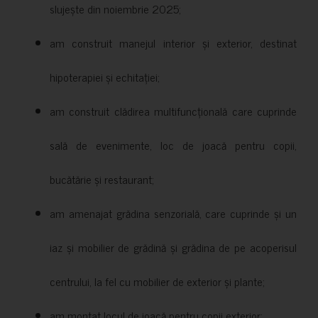
slujește din noiembrie 2025;
am construit manejul interior și exterior, destinat
hipoterapiei și echitației;
am construit clădirea multifuncțională care cuprinde
sală de evenimente, loc de joacă pentru copii,
bucătărie și restaurant;
am amenajat grădina senzorială, care cuprinde și un
iaz și mobilier de grădină și grădina de pe acoperisul
centrului, la fel cu mobilier de exterior și plante;
am montat locul de joacă pentru copii exterior;