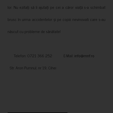
lor. Nu ezitați să îi ajutați pe cei a căror viață s-a schimbat
brusc în urma accidentelor și pe copiii nevinovati care s-au
născut cu probleme de sănătate!
Telefon: 0721 366 252 E-Mail:
info@mnf.ro
Str. Aron Pumnul, nr 19, Cihei