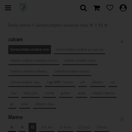
>
>
Toata oferta
Generozitatea vindecă- mov
XS
culoare
x
Generozitatea vindecă- mov
Generozitatea vindecă- gri cenușă
Iubirea vindecă- culoarea untului
Iubirea vindecă- maro
Credința vindecă- albastru
Credința vindecă- vișiniu
Iubirea vindecă- roșu
Logo MNF- Cyclam
alb
albastru
roz
mov
baby pink
mentă
galben
verde
albastru deschis
gri
coral
albastru navy
Marime
x
XL
M
XS
5/6 ani
3/4 ani
1/2 ani
7/8 ani