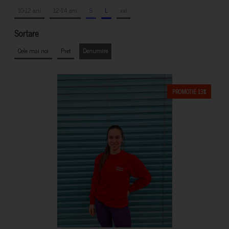
10-12 ani
12-14 ani
S
L
xxl
Sortare
Cele mai noi
Pret
Denumire
PROMOTIE 13%