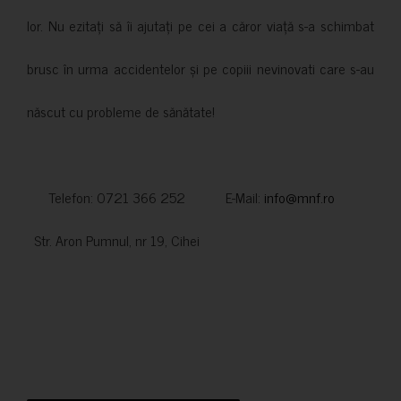
lor. Nu ezitați să îi ajutați pe cei a căror viață s-a schimbat
brusc în urma accidentelor și pe copiii nevinovati care s-au
născut cu probleme de sănătate!
Telefon: 0721 366 252 E-Mail:
info@mnf.ro
Str. Aron Pumnul, nr 19, Cihei