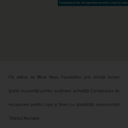
Complexul de recuperare pentru copii și adult
Complexul de recuperare pentru copii și adult
Fiți alături de Mihai Neșu Foundation prin donații lunare
(plată recurentă) pentru susținere activității Complexului de
recuperare pentru copii și tineri cu dizabilități neuromotorii
”Sfântul Nectarie”.