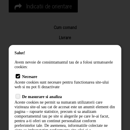
Indicatii de orientare
Cum comand
Livrare
Returnarea produselor
Salut!
Termeni si conditii
Avem nevoie de consimtamantul tau de a folosi urmatoarele
Contact
cookies:
ANPC
Necesare
Aceste cookies sunt necesare pentru functionarea site-ului
Termeni si conditii
web si nu pot fi dezactivate
De masurare si analiza
Politica de confidentialitate
Aceste cookies ne permit sa numaram utilizatorii care
viziteaza site-ul sau cat de accesat este un anumit element din
ANPC
pagina – rapoarte statistice, precum si sa analizam
comportamentul tau pe site si alegerile pe care le-ai facut,
pentru a-ti oferi un continut personalizat conform
preferintelor tale. De asemenea, informatiile colectate ne