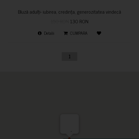
Bluză adulți- iubirea, credința, generozitatea vindecă
150 RON
130 RON
Detalii
CUMPARA
1
-