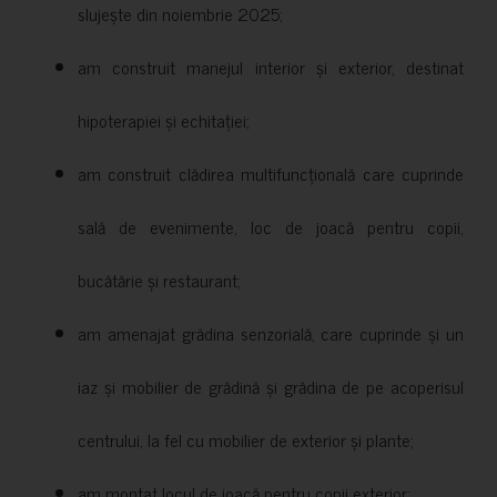
slujește din noiembrie 2025;
am construit manejul interior și exterior, destinat
hipoterapiei și echitației;
am construit clădirea multifuncțională care cuprinde
sală de evenimente, loc de joacă pentru copii,
bucătărie și restaurant;
am amenajat grădina senzorială, care cuprinde și un
iaz și mobilier de grădină și grădina de pe acoperisul
centrului, la fel cu mobilier de exterior și plante;
am montat locul de joacă pentru copii exterior;