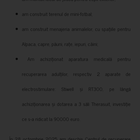
am construit terenul de mini-fotbal;
am construit menajeria animalelor, cu spațiile pentru
Alpaca, capre, păuni, rațe, iepuri, câini;
Am achiziționat aparatura medicală pentru
recuperarea adulților, respectiv 2 aparate de
electrostimulare: Stiwell și RT300, pe lângă
achiziționarea și dotarea a 3 săli Therasuit, investiție
ce s-a ridicat la 90000 euro.
În 28 octombrie 2025 am deschis Centrul de recuperare