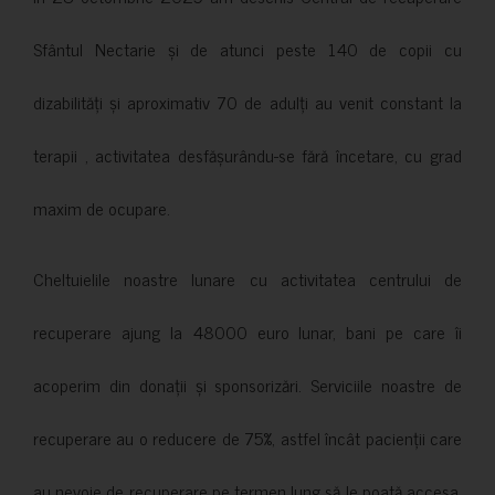
Sfântul Nectarie și de atunci peste 140 de copii cu
dizabilități și aproximativ 70 de adulți au venit constant la
terapii , activitatea desfășurându-se fără încetare, cu grad
maxim de ocupare.
Cheltuielile noastre lunare cu activitatea centrului de
recuperare ajung la 48000 euro lunar, bani pe care îi
acoperim din donații și sponsorizări. Serviciile noastre de
recuperare au o reducere de 75%, astfel încât pacienții care
au nevoie de recuperare pe termen lung să le poată accesa.