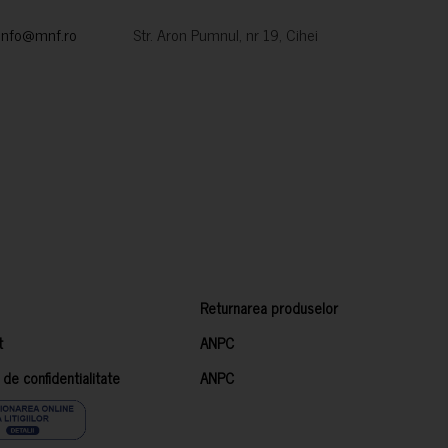
info@mnf.ro
Str. Aron Pumnul, nr 19, Cihei
Returnarea produselor
t
ANPC
a de confidentialitate
ANPC