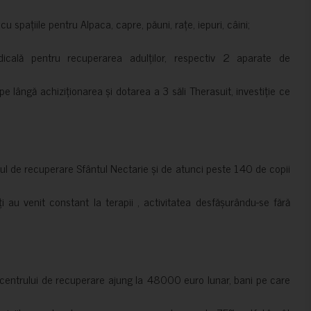
 spațiile pentru Alpaca, capre, păuni, rațe, iepuri, câini;
cală pentru recuperarea adulților, respectiv 2 aparate de
pe lângă achiziționarea și dotarea a 3 săli Therasuit, investiție ce
 de recuperare Sfântul Nectarie și de atunci peste 140 de copii
ți au venit constant la terapii , activitatea desfășurându-se fără
a centrului de recuperare ajung la 48000 euro lunar, bani pe care