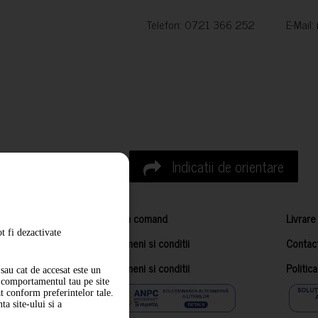
Telefon: 0721 366 252 E-Mail:
Indicatii de orientare
Cum comand
Livrare
t fi dezactivate
Termeni si conditii
Contac
Termeni si conditii
Politic
sau cat de accesat este un
m comportamentul tau pe site
at conform preferintelor tale.
a site-ului si a