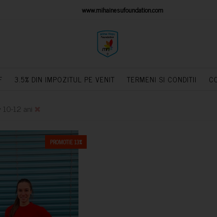
IONS PLATFORM
www.mihainesufoundation.com
powere
F
3.5% DIN IMPOZITUL PE VENIT
TERMENI SI CONDITII
C
>
10-12 ani
PROMOTIE 13%
CUMPARA