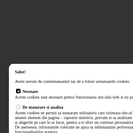
Salut!
Avem nevoie de consimtamantul tau de a folosi urmatoarele cookies:
Necesare
Aceste cookies sunt necesare pentru functionarea site-ului web si nu po
De masurare si analiza
Aceste cookies ne permit sa numaram utilizatorii care viziteaza site-ul 
anumit element din pagina – rapoarte statistice, precum si sa analiza
si alegerile pe care le-ai facut, pentru a-ti oferi un continut personaliz
De asemenea, informatiile colectate ne ajuta sa imbunatatim performant
functionalitatilor acestuia.