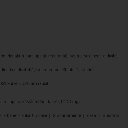
in donații lunare (plată recurentă) pentru susținere activității
ineri cu dizabilități neuromotorii ”Sfântul Nectarie”.
e 2020-iunie 2026 am reușit:
de recuperare ”Sfântul Nectarie” ( 1000 mp);
le beneficiarilor ( 5 case și 2 apartamente și casa nr 8 este la