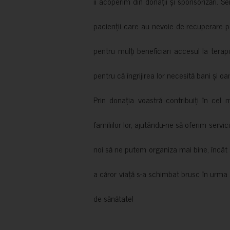
îi acoperim din donații și sponsorizări. S
pacienții care au nevoie de recuperare p
pentru mulți beneficiari accesul la terapi
pentru că îngrijirea lor necesită bani și oa
Prin donația voastră contribuiți în cel 
familiilor lor, ajutându-ne să oferim servic
noi să ne putem organiza mai bine, încât să
a căror viață s-a schimbat brusc în urma 
de sănătate!