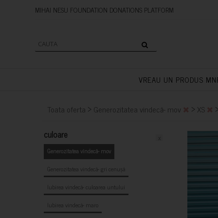
MIHAI NESU FOUNDATION DONAT
VREAU UN PRODUS MN
>
>
Toata oferta
Generozitatea vindecă- mov
XS
culoare
x
Generozitatea vindecă- mov
Generozitatea vindecă- gri cenușă
Iubirea vindecă- culoarea untului
Iubirea vindecă- maro