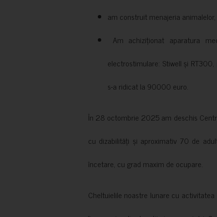
am construit menajeria animalelor, cu
Am achiziționat aparatura medi
electrostimulare: Stiwell și RT300, 
s-a ridicat la 90000 euro.
În 28 octombrie 2025 am deschis Centrul
cu dizabilități și aproximativ 70 de adul
încetare, cu grad maxim de ocupare.
Cheltuielile noastre lunare cu activitate