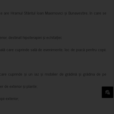
ce are Hramul Sfântul Ioan Maximovici și Bunavestire, în care se
rior, destinat hipoterapiei și echitației;
nală care cuprinde sală de evenimente, loc de joacă pentru copii,
are cuprinde și un iaz și mobilier de grădină și grădina de pe
er de exterior și plante;
ii exterior;