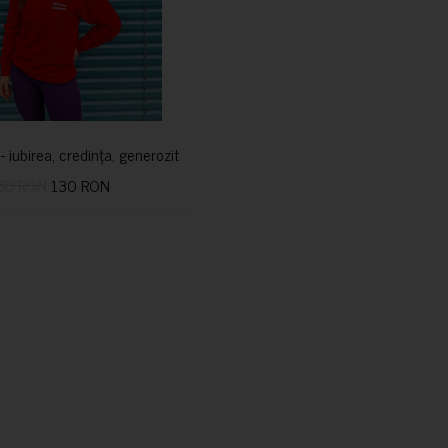
i- iubirea, credința, generozitatea vindecă
50 RON
130 RON