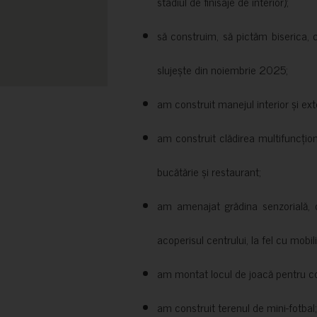
stadiul de finisaje de interior);
să construim, să pictăm biserica, 
slujește din noiembrie 2025;
am construit manejul interior și exte
am construit clădirea multifuncțio
bucătărie și restaurant;
am amenajat grădina senzorială, c
acoperisul centrului, la fel cu mobili
am montat locul de joacă pentru cop
am construit terenul de mini-fotbal;