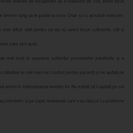
erviciile noastre de recuperare au o reducere de 75%, astfel încât
e termen lung să le poată accesa. Chiar și cu această reducere,
i este dificil, atât pentru că noi nu avem locuri suficiente, cât și
meni care să îi ajute.
mai real mod la ușurarea suferinței persoanelor paralizate și a
ii calitative la cele mai mici costuri pentru pacienți și ne ajutați pe
 venim în întâmpinarea nevoilor lor. Nu ezitați să îi ajutați pe cei
accidentelor și pe copiii nevinovati care s-au născut cu probleme