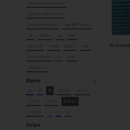
Credința vindecă- albastru
Credința vindecă- vișiniu
Iubirea vindecă- roșu
Logo MNF- Cyclam
alb
albastru
roz
mov
Bluză adulț
baby pink
mentă
galben
verde
1
albastru deschis
gri
coral
albastru navy
Marime
x
XL
M
XS
5/6 ani
3/4 ani
1/2 ani
7/8 ani
10-12 ani
12-14 ani
S
L
xxl
Sortare