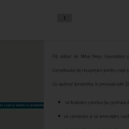
1
Fiți alături de Mihai Neșu Foundation pr
Complexului de recuperare pentru copii și t
Cu ajutorul donatorilor, în perioada iuli
să finalizăm construcția centrului 
copii și adulti cu dizabilitati neuromotorii Sfântul Nectarie
copii și adulti cu dizabilitati neuromotorii Sfântul Nectarie
să construim și să amenajăm cazări