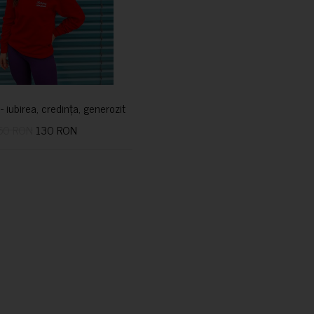
i- iubirea, credința, generozitatea vindecă
50 RON
130 RON