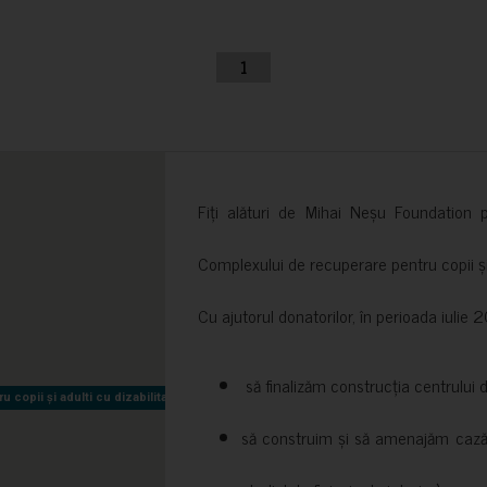
1
Fiți alături de Mihai Neșu Foundation pr
Complexului de recuperare pentru copii și t
Cu ajutorul donatorilor, în perioada iuli
să finalizăm construcția centrului 
copii și adulti cu dizabilitati neuromotorii Sfântul Nectarie
copii și adulti cu dizabilitati neuromotorii Sfântul Nectarie
să construim și să amenajăm cazări