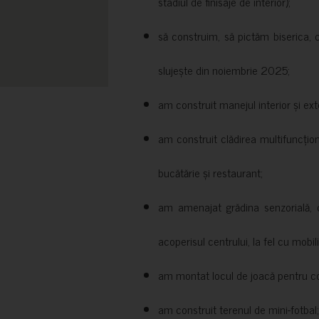
stadiul de finisaje de interior);
să construim, să pictăm biserica, 
slujește din noiembrie 2025;
am construit manejul interior și exte
am construit clădirea multifuncțio
bucătărie și restaurant;
am amenajat grădina senzorială, c
acoperisul centrului, la fel cu mobili
am montat locul de joacă pentru cop
am construit terenul de mini-fotbal;