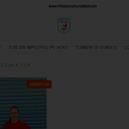
IONS PLATFORM
www.mihainesufoundation.com
powere
F
3.5% DIN IMPOZITUL PE VENIT
TERMENI SI CONDITII
C
>
>
1/2 ani
S
PROMOTIE 13%
CUMPARA