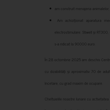
am construit menajeria animalelor, cu
Am achiziționat aparatura medi
electrostimulare: Stiwell și RT300, 
s-a ridicat la 90000 euro.
În 28 octombrie 2025 am deschis Centrul
cu dizabilități și aproximativ 70 de adul
încetare, cu grad maxim de ocupare.
Cheltuielile noastre lunare cu activitate