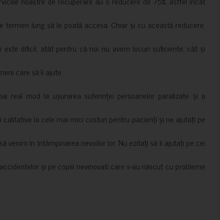
erviciile noastre de recuperare au o reducere de 75%, astfel încât
e termen lung să le poată accesa. Chiar și cu această reducere,
i este dificil, atât pentru că noi nu avem locuri suficiente, cât și
meni care să îi ajute.
mai real mod la ușurarea suferinței persoanelor paralizate și a
ii calitative la cele mai mici costuri pentru pacienți și ne ajutați pe
 venim în întâmpinarea nevoilor lor. Nu ezitați să îi ajutați pe cei
accidentelor și pe copiii nevinovati care s-au născut cu probleme