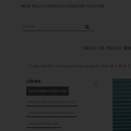
MIHAI NESU FOUNDATION DONAT
VREAU UN PRODUS MN
>
>
Toata oferta
Generozitatea vindecă- mov
M
culoare
x
Generozitatea vindecă- mov
Generozitatea vindecă- gri cenușă
Iubirea vindecă- culoarea untului
Iubirea vindecă- maro