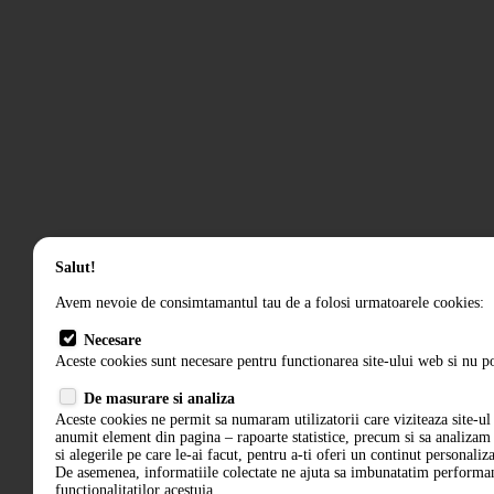
Salut!
Avem nevoie de consimtamantul tau de a folosi urmatoarele cookies:
Necesare
Aceste cookies sunt necesare pentru functionarea site-ului web si nu po
De masurare si analiza
Aceste cookies ne permit sa numaram utilizatorii care viziteaza site-ul 
anumit element din pagina – rapoarte statistice, precum si sa analiza
si alegerile pe care le-ai facut, pentru a-ti oferi un continut personaliz
De asemenea, informatiile colectate ne ajuta sa imbunatatim performant
functionalitatilor acestuia.