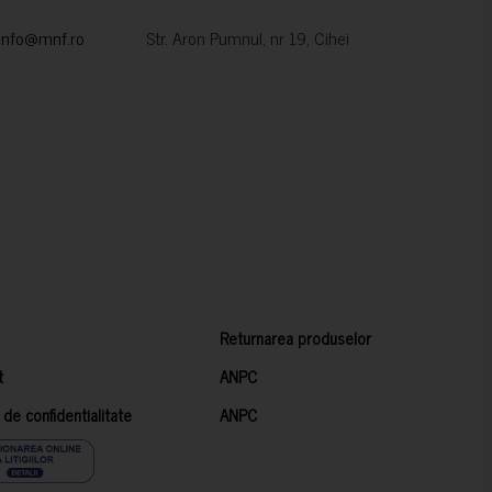
info@mnf.ro
Str. Aron Pumnul, nr 19, Cihei
Returnarea produselor
t
ANPC
a de confidentialitate
ANPC