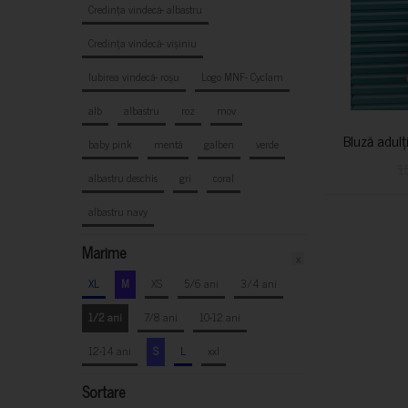
Credința vindecă- albastru
Credința vindecă- vișiniu
Iubirea vindecă- roșu
Logo MNF- Cyclam
alb
albastru
roz
mov
Bluză adulț
baby pink
mentă
galben
verde
1
albastru deschis
gri
coral
albastru navy
Marime
x
XL
M
XS
5/6 ani
3/4 ani
1/2 ani
7/8 ani
10-12 ani
12-14 ani
S
L
xxl
Sortare