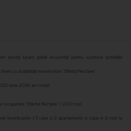
in donații lunare (plată recurentă) pentru susținere activității
ineri cu dizabilități neuromotorii ”Sfântul Nectarie”.
e 2020-iunie 2026 am reușit:
de recuperare ”Sfântul Nectarie” ( 1000 mp);
le beneficiarilor ( 5 case și 2 apartamente și casa nr 8 este la