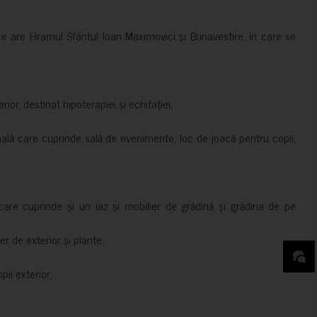
ce are Hramul Sfântul Ioan Maximovici și Bunavestire, în care se
rior, destinat hipoterapiei și echitației;
nală care cuprinde sală de evenimente, loc de joacă pentru copii,
are cuprinde și un iaz și mobilier de grădină și grădina de pe
er de exterior și plante;
ii exterior;