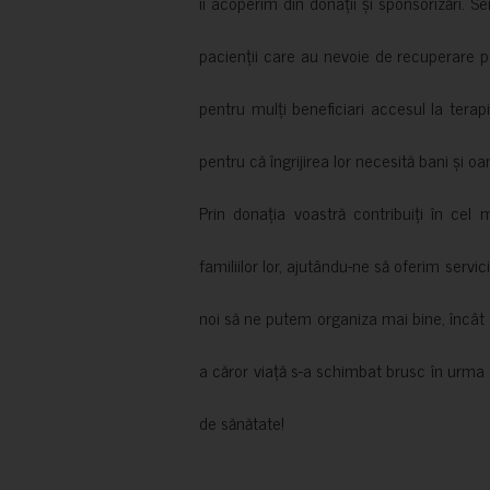
îi acoperim din donații și sponsorizări. S
pacienții care au nevoie de recuperare p
pentru mulți beneficiari accesul la terapi
pentru că îngrijirea lor necesită bani și oa
Prin donația voastră contribuiți în cel 
familiilor lor, ajutându-ne să oferim servic
noi să ne putem organiza mai bine, încât să
a căror viață s-a schimbat brusc în urma 
de sănătate!