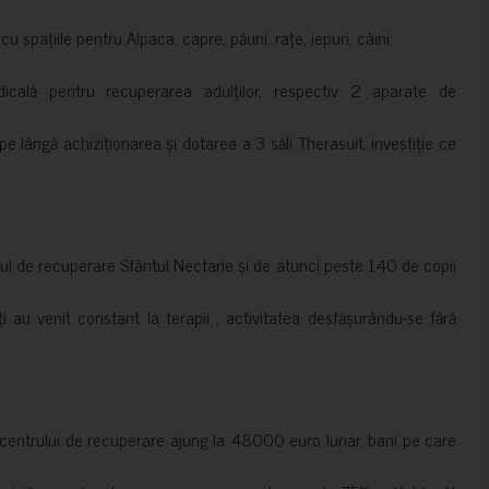
 spațiile pentru Alpaca, capre, păuni, rațe, iepuri, câini;
cală pentru recuperarea adulților, respectiv 2 aparate de
pe lângă achiziționarea și dotarea a 3 săli Therasuit, investiție ce
 de recuperare Sfântul Nectarie și de atunci peste 140 de copii
ți au venit constant la terapii , activitatea desfășurându-se fără
a centrului de recuperare ajung la 48000 euro lunar, bani pe care