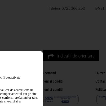
Telefon: 0721 366 252 E-Mail:
Indicatii de orientare
Cum comand
Livrare
t fi dezactivate
Termeni si conditii
Contac
Termeni si conditii
Politic
sau cat de accesat este un
m comportamentul tau pe site
at conform preferintelor tale.
a site-ului si a