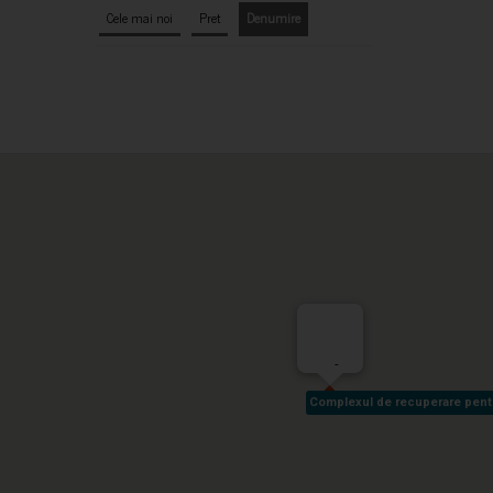
Cele mai noi
Pret
Denumire
-
Complexul de recuperare pentru 
Complexul de recuperare pentru 