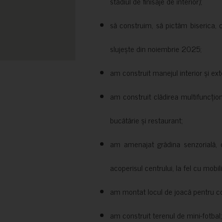
stadiul de finisaje de interior);
să construim, să pictăm biserica, 
slujește din noiembrie 2025;
am construit manejul interior și exte
am construit clădirea multifuncțio
bucătărie și restaurant;
am amenajat grădina senzorială, c
acoperisul centrului, la fel cu mobili
am montat locul de joacă pentru cop
am construit terenul de mini-fotbal;