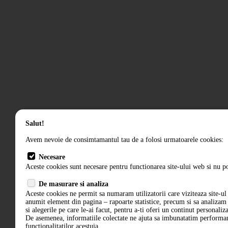
Salut!
Avem nevoie de consimtamantul tau de a folosi urmatoarele cookies:
Necesare
Aceste cookies sunt necesare pentru functionarea site-ului web si nu po
De masurare si analiza
Aceste cookies ne permit sa numaram utilizatorii care viziteaza site-ul 
anumit element din pagina – rapoarte statistice, precum si sa analiza
si alegerile pe care le-ai facut, pentru a-ti oferi un continut personaliz
De asemenea, informatiile colectate ne ajuta sa imbunatatim performant
functionalitatilor acestuia.