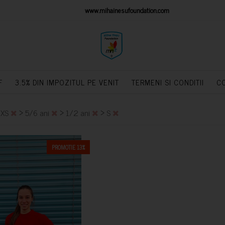
IONS PLATFORM
www.mihainesufoundation.com
powere
F
3.5% DIN IMPOZITUL PE VENIT
TERMENI SI CONDITII
C
>
>
>
>
XS
5/6 ani
1/2 ani
S
PROMOTIE 13%
CUMPARA