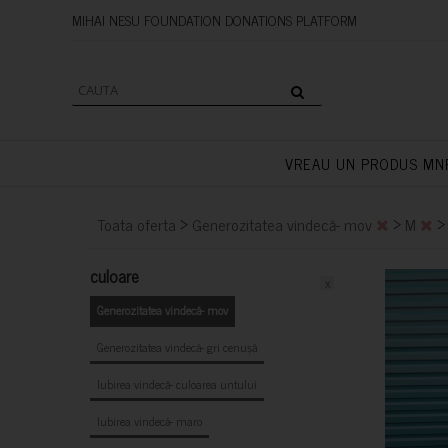
MIHAI NESU FOUNDATION DONAT
VREAU UN PRODUS MN
>
>
Toata oferta
Generozitatea vindecă- mov
M
culoare
x
Generozitatea vindecă- mov
Generozitatea vindecă- gri cenușă
Iubirea vindecă- culoarea untului
Iubirea vindecă- maro