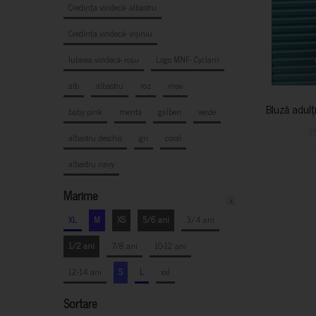
Credința vindecă- albastru
Credința vindecă- vișiniu
Iubirea vindecă- roșu
Logo MNF- Cyclam
alb
albastru
roz
mov
Bluză adulț
baby pink
mentă
galben
verde
1
albastru deschis
gri
coral
albastru navy
Marime
x
XL
M
XS
5/6 ani
3/4 ani
1/2 ani
7/8 ani
10-12 ani
12-14 ani
S
L
xxl
Sortare