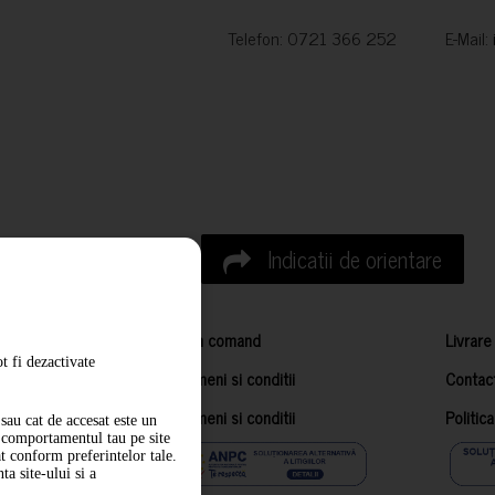
Telefon: 0721 366 252 E-Mail:
Indicatii de orientare
Cum comand
Livrare
t fi dezactivate
Termeni si conditii
Contac
Termeni si conditii
Politic
sau cat de accesat este un
m comportamentul tau pe site
at conform preferintelor tale.
a site-ului si a