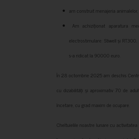
am construit menajeria animalelor, cu
Am achiziționat aparatura medi
electrostimulare: Stiwell și RT300, 
s-a ridicat la 90000 euro.
În 28 octombrie 2025 am deschis Centrul
cu dizabilități și aproximativ 70 de adul
încetare, cu grad maxim de ocupare.
Cheltuielile noastre lunare cu activitate