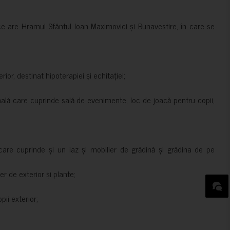
ce are Hramul Sfântul Ioan Maximovici și Bunavestire, în care se
rior, destinat hipoterapiei și echitației;
nală care cuprinde sală de evenimente, loc de joacă pentru copii,
are cuprinde și un iaz și mobilier de grădină și grădina de pe
er de exterior și plante;
ii exterior;