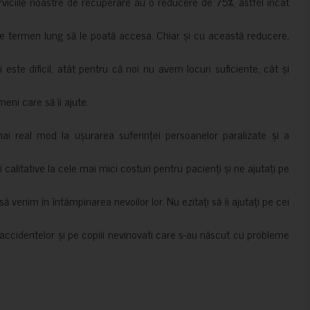
erviciile noastre de recuperare au o reducere de 75%, astfel încât
e termen lung să le poată accesa. Chiar și cu această reducere,
i este dificil, atât pentru că noi nu avem locuri suficiente, cât și
meni care să îi ajute.
mai real mod la ușurarea suferinței persoanelor paralizate și a
ii calitative la cele mai mici costuri pentru pacienți și ne ajutați pe
 venim în întâmpinarea nevoilor lor. Nu ezitați să îi ajutați pe cei
accidentelor și pe copiii nevinovati care s-au născut cu probleme