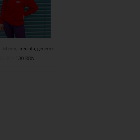
i- iubirea, credința, generozitatea vindecă
50 RON
130 RON