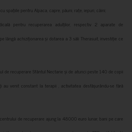
 spațiile pentru Alpaca, capre, păuni, rațe, iepuri, câini;
cală pentru recuperarea adulților, respectiv 2 aparate de
pe lângă achiziționarea și dotarea a 3 săli Therasuit, investiție ce
 de recuperare Sfântul Nectarie și de atunci peste 140 de copii
ți au venit constant la terapii , activitatea desfășurându-se fără
a centrului de recuperare ajung la 48000 euro lunar, bani pe care