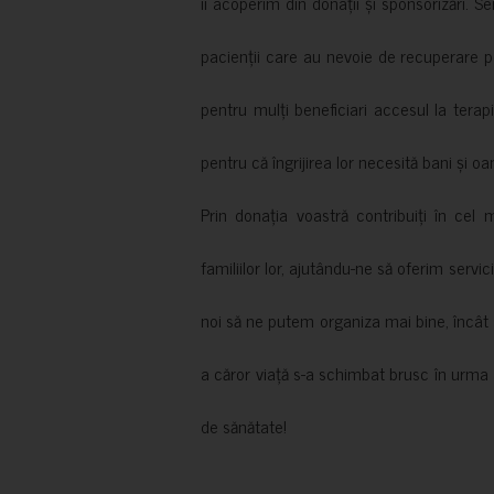
îi acoperim din donații și sponsorizări. S
pacienții care au nevoie de recuperare p
pentru mulți beneficiari accesul la terapi
pentru că îngrijirea lor necesită bani și oa
Prin donația voastră contribuiți în cel 
familiilor lor, ajutându-ne să oferim servic
noi să ne putem organiza mai bine, încât să
a căror viață s-a schimbat brusc în urma 
de sănătate!