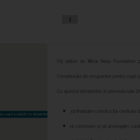
1
Fiți alături de Mihai Neșu Foundation pr
Complexului de recuperare pentru copii și t
Cu ajutorul donatorilor, în perioada iuli
să finalizăm construcția centrului 
copii și adulti cu dizabilitati neuromotorii Sfântul Nectarie
copii și adulti cu dizabilitati neuromotorii Sfântul Nectarie
să construim și să amenajăm cazări