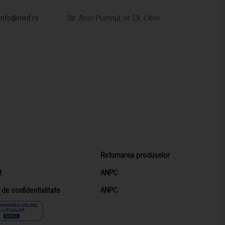
info@mnf.ro
Str. Aron Pumnul, nr 19, Cihei
Returnarea produselor
t
ANPC
a de confidentialitate
ANPC