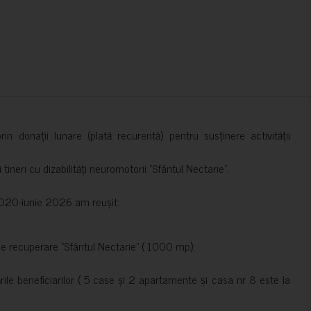
in donații lunare (plată recurentă) pentru susținere activității
ineri cu dizabilități neuromotorii ”Sfântul Nectarie”.
e 2020-iunie 2026 am reușit:
de recuperare ”Sfântul Nectarie” ( 1000 mp);
le beneficiarilor ( 5 case și 2 apartamente și casa nr 8 este la