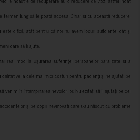
erviciile noastre de recuperare au o reducere de 75%, astfel încât
e termen lung să le poată accesa. Chiar și cu această reducere,
i este dificil, atât pentru că noi nu avem locuri suficiente, cât și
meni care să îi ajute.
mai real mod la ușurarea suferinței persoanelor paralizate și a
ii calitative la cele mai mici costuri pentru pacienți și ne ajutați pe
 venim în întâmpinarea nevoilor lor. Nu ezitați să îi ajutați pe cei
accidentelor și pe copiii nevinovati care s-au născut cu probleme