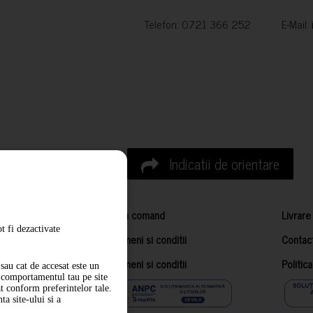
Telefon: 0721 366 252 E-Mail:
Indicatii de orientare
Cum comand
Livrare
t fi dezactivate
Termeni si conditii
Contac
Termeni si conditii
Politic
sau cat de accesat este un
m comportamentul tau pe site
at conform preferintelor tale.
a site-ului si a