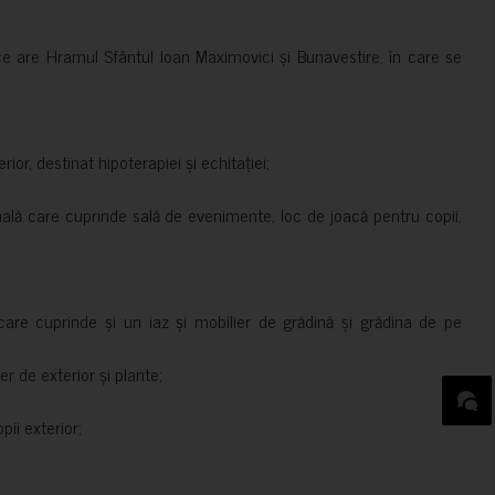
ce are Hramul Sfântul Ioan Maximovici și Bunavestire, în care se
rior, destinat hipoterapiei și echitației;
nală care cuprinde sală de evenimente, loc de joacă pentru copii,
are cuprinde și un iaz și mobilier de grădină și grădina de pe
er de exterior și plante;
ii exterior;