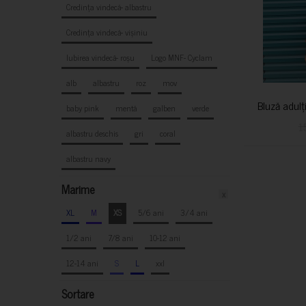
Credința vindecă- albastru
Credința vindecă- vișiniu
Iubirea vindecă- roșu
Logo MNF- Cyclam
alb
albastru
roz
mov
Bluză adulț
baby pink
mentă
galben
verde
1
albastru deschis
gri
coral
albastru navy
Marime
x
XL
M
XS
5/6 ani
3/4 ani
1/2 ani
7/8 ani
10-12 ani
12-14 ani
S
L
xxl
Sortare