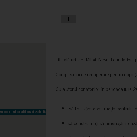
1
Fiți alături de Mihai Neșu Foundation pr
Complexului de recuperare pentru copii și t
Cu ajutorul donatorilor, în perioada iuli
să finalizăm construcția centrului 
copii și adulti cu dizabilitati neuromotorii Sfântul Nectarie
copii și adulti cu dizabilitati neuromotorii Sfântul Nectarie
să construim și să amenajăm cazări