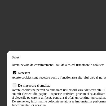
Salut!
Avem nevoie de consimtamantul tau de a folosi urmatoarele cookies:
Necesare
Aceste cookies sunt necesare pentru functionarea site-ului web si nu po
De masurare si analiza
Aceste cookies ne permit sa numaram utilizatorii care viziteaza site-ul 
anumit element din pagina – rapoarte statistice, precum si sa analiza
si alegerile pe care le-ai facut, pentru a-ti oferi un continut personaliz
De asemenea, informatiile colectate ne ajuta sa imbunatatim performant
functionalitatilor acestuia.