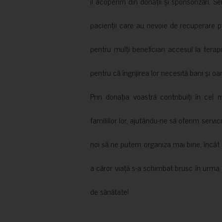
îi acoperim din donații și sponsorizări. S
pacienții care au nevoie de recuperare p
pentru mulți beneficiari accesul la terapi
pentru că îngrijirea lor necesită bani și oa
Prin donația voastră contribuiți în cel 
familiilor lor, ajutându-ne să oferim servic
noi să ne putem organiza mai bine, încât să
a căror viață s-a schimbat brusc în urma 
de sănătate!