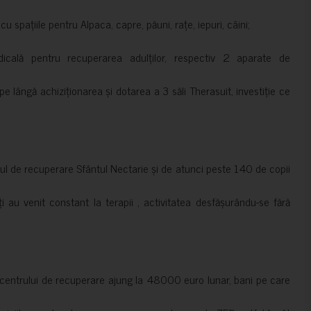
 spațiile pentru Alpaca, capre, păuni, rațe, iepuri, câini;
cală pentru recuperarea adulților, respectiv 2 aparate de
pe lângă achiziționarea și dotarea a 3 săli Therasuit, investiție ce
 de recuperare Sfântul Nectarie și de atunci peste 140 de copii
ți au venit constant la terapii , activitatea desfășurându-se fără
a centrului de recuperare ajung la 48000 euro lunar, bani pe care