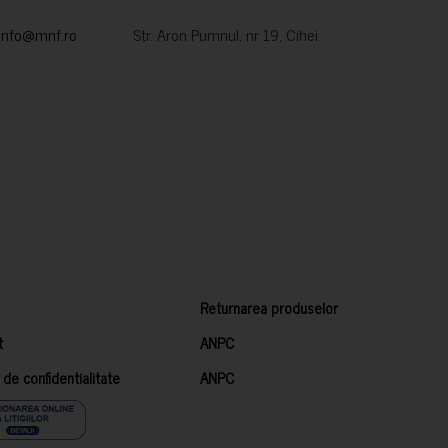
info@mnf.ro
Str. Aron Pumnul, nr 19, Cihei
Returnarea produselor
t
ANPC
a de confidentialitate
ANPC