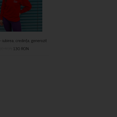
i- iubirea, credința, generozitatea vindecă
50 RON
130 RON