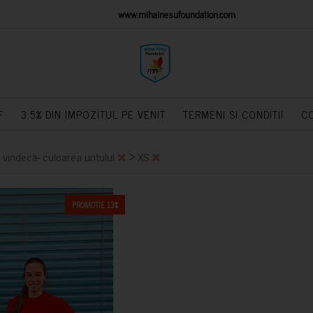
IONS PLATFORM
www.mihainesufoundation.com
powere
F
3.5% DIN IMPOZITUL PE VENIT
TERMENI SI CONDITII
C
>
a vindecă- culoarea untului
XS
PROMOTIE 13%
CUMPARA