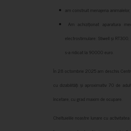
am construit menajeria animalelor, cu
Am achiziționat aparatura medi
electrostimulare: Stiwell și RT300, 
s-a ridicat la 90000 euro.
În 28 octombrie 2025 am deschis Centrul
cu dizabilități și aproximativ 70 de adul
încetare, cu grad maxim de ocupare.
Cheltuielile noastre lunare cu activitate