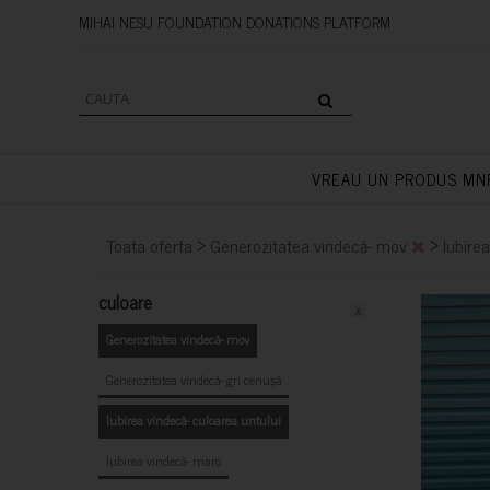
MIHAI NESU FOUNDATION DONAT
VREAU UN PRODUS MN
>
>
Toata oferta
Generozitatea vindecă- mov
Iubire
culoare
x
Generozitatea vindecă- mov
Generozitatea vindecă- gri cenușă
Iubirea vindecă- culoarea untului
Iubirea vindecă- maro