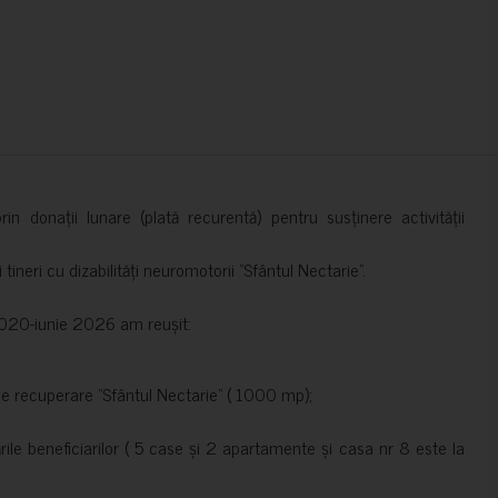
in donații lunare (plată recurentă) pentru susținere activității
ineri cu dizabilități neuromotorii ”Sfântul Nectarie”.
e 2020-iunie 2026 am reușit:
de recuperare ”Sfântul Nectarie” ( 1000 mp);
le beneficiarilor ( 5 case și 2 apartamente și casa nr 8 este la