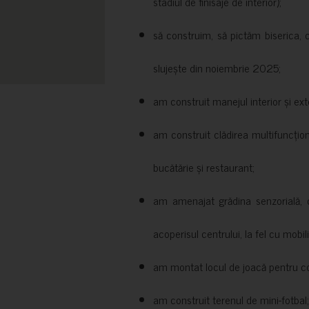
stadiul de finisaje de interior);
să construim, să pictăm biserica, 
slujește din noiembrie 2025;
am construit manejul interior și exte
am construit clădirea multifuncțio
bucătărie și restaurant;
am amenajat grădina senzorială, c
acoperisul centrului, la fel cu mobili
am montat locul de joacă pentru cop
am construit terenul de mini-fotbal;