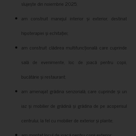
slujește din noiembrie 2025;
am construit manejul interior și exterior, destinat
hipoterapiei și echitației;
am construit clădirea multifuncțională care cuprinde
sală de evenimente, loc de joacă pentru copii,
bucătărie și restaurant;
am amenajat grădina senzorială, care cuprinde și un
iaz și mobilier de grădină și grădina de pe acoperisul
centrului, la fel cu mobilier de exterior și plante;
am montat locul de joacă pentru copii exterior;