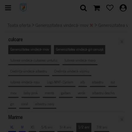
>
>
Toata oferta
Generozitatea vindecă- mov
Generozitatea vin
culoare
x
Generozitatea vindecă- mov
Generozitatea vindecă- gri cenușă
Iubirea vindecă- culoarea untului
Iubirea vindecă- maro
Credința vindecă- albastru
Credința vindecă- vișiniu
Iubirea vindecă- roșu
Logo MNF- Cyclam
alb
albastru
roz
mov
baby pink
mentă
galben
verde
albastru deschis
gri
coral
albastru navy
Marime
x
XL
M
XS
5/6 ani
3/4 ani
1/2 ani
7/8 ani