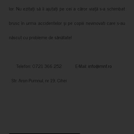
lor. Nu ezitați să îi ajutați pe cei a căror viață s-a schimbat
brusc în urma accidentelor și pe copiii nevinovati care s-au
născut cu probleme de sănătate!
Telefon: 0721 366 252 E-Mail:
info@mnf.ro
Str. Aron Pumnul, nr 19, Cihei