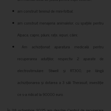
am construit terenul de mini-fotbal;
am construit menajeria animalelor, cu spațiile pentru
Alpaca, capre, păuni, rațe, iepuri, câini;
Am achiziționat aparatura medicală pentru
recuperarea adulților, respectiv 2 aparate de
electrostimulare: Stiwell și RT300, pe lângă
achiziționarea și dotarea a 3 săli Therasuit, investiție
ce s-a ridicat la 90000 euro.
În 28 octombrie 2025 am deschis Centrul de recuperare