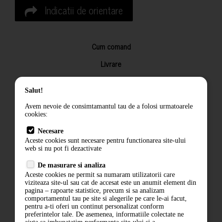
Indicatii de orientare
Cum comand
Livrare
Returnarea produselor
Salut!
Termeni si conditii
Avem nevoie de consimtamantul tau de a folosi urmatoarele
Contact
cookies:
ANPC
Necesare
Aceste cookies sunt necesare pentru functionarea site-ului
Termeni si conditii
web si nu pot fi dezactivate
De masurare si analiza
Politica de confidentialitate
Aceste cookies ne permit sa numaram utilizatorii care
viziteaza site-ul sau cat de accesat este un anumit element din
ANPC
pagina – rapoarte statistice, precum si sa analizam
comportamentul tau pe site si alegerile pe care le-ai facut,
pentru a-ti oferi un continut personalizat conform
preferintelor tale. De asemenea, informatiile colectate ne