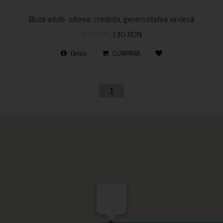
Bluză adulți- iubirea, credința, generozitatea vindecă
150 RON
130 RON
Detalii
CUMPARA
1
-