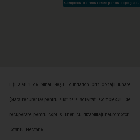
Complexul de recuperare pentru copii și adult
Complexul de recuperare pentru copii și adult
Fiți alături de Mihai Neșu Foundation prin donații lunare
(plată recurentă) pentru susținere activității Complexului de
recuperare pentru copii și tineri cu dizabilități neuromotorii
”Sfântul Nectarie”.