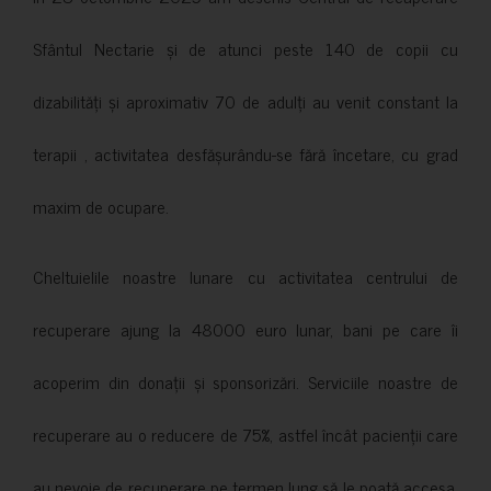
Sfântul Nectarie și de atunci peste 140 de copii cu
dizabilități și aproximativ 70 de adulți au venit constant la
terapii , activitatea desfășurându-se fără încetare, cu grad
maxim de ocupare.
Cheltuielile noastre lunare cu activitatea centrului de
recuperare ajung la 48000 euro lunar, bani pe care îi
acoperim din donații și sponsorizări. Serviciile noastre de
recuperare au o reducere de 75%, astfel încât pacienții care
au nevoie de recuperare pe termen lung să le poată accesa.