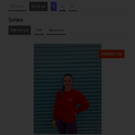
10-12 ani
12-14 ani
S
L
xxl
Sortare
Cele mai noi
Pret
Denumire
PROMOTIE 13%