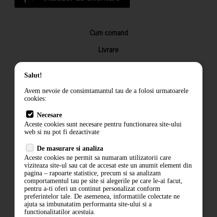
Cum comand
Livrare
Returnarea produselor
Salut!
Termeni si conditii
Avem nevoie de consimtamantul tau de a folosi urmatoarele
Contact
cookies:
ANPC
Necesare
Aceste cookies sunt necesare pentru functionarea site-ului
Termeni si conditii
web si nu pot fi dezactivate
De masurare si analiza
Politica de confidentialitate
Aceste cookies ne permit sa numaram utilizatorii care
viziteaza site-ul sau cat de accesat este un anumit element din
ANPC
pagina – rapoarte statistice, precum si sa analizam
comportamentul tau pe site si alegerile pe care le-ai facut,
pentru a-ti oferi un continut personalizat conform
preferintelor tale. De asemenea, informatiile colectate ne
ajuta sa imbunatatim performanta site-ului si a
functionalitatilor acestuia.