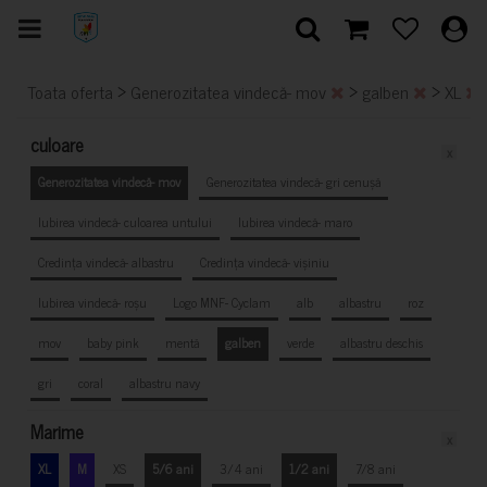
>
>
>
Toata oferta
Generozitatea vindecă- mov
galben
XL
culoare
x
Generozitatea vindecă- mov
Generozitatea vindecă- gri cenușă
Iubirea vindecă- culoarea untului
Iubirea vindecă- maro
Credința vindecă- albastru
Credința vindecă- vișiniu
Iubirea vindecă- roșu
Logo MNF- Cyclam
alb
albastru
roz
mov
baby pink
mentă
galben
verde
albastru deschis
gri
coral
albastru navy
Marime
x
XL
M
XS
5/6 ani
3/4 ani
1/2 ani
7/8 ani