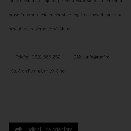
lor. Nu ezitați să îi ajutați pe cei a căror viață s-a schimbat
brusc în urma accidentelor și pe copiii nevinovati care s-au
născut cu probleme de sănătate!
Telefon: 0721 366 252 E-Mail:
info@mnf.ro
Str. Aron Pumnul, nr 19, Cihei
Indicatii de orientare