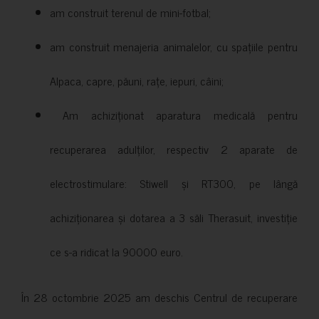
am construit terenul de mini-fotbal;
am construit menajeria animalelor, cu spațiile pentru
Alpaca, capre, păuni, rațe, iepuri, câini;
Am achiziționat aparatura medicală pentru
recuperarea adulților, respectiv 2 aparate de
electrostimulare: Stiwell și RT300, pe lângă
achiziționarea și dotarea a 3 săli Therasuit, investiție
ce s-a ridicat la 90000 euro.
În 28 octombrie 2025 am deschis Centrul de recuperare