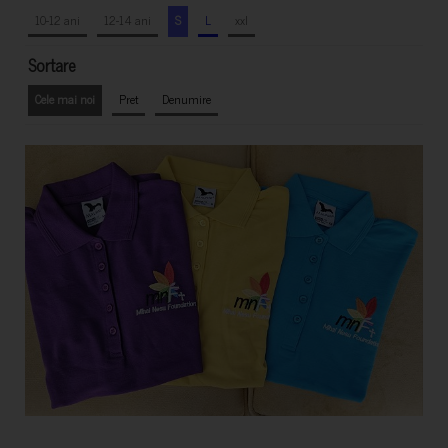
10-12 ani
12-14 ani
S
L
xxl
Sortare
Cele mai noi
Pret
Denumire