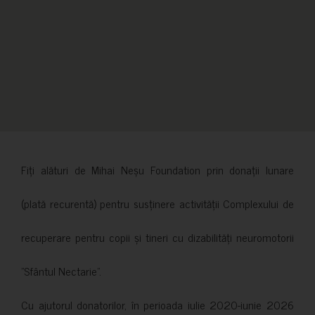
Fiți alături de Mihai Neșu Foundation prin donații lunare
(plată recurentă) pentru susținere activității Complexului de
recuperare pentru copii și tineri cu dizabilități neuromotorii
”Sfântul Nectarie”.
Cu ajutorul donatorilor, în perioada iulie 2020-iunie 2026