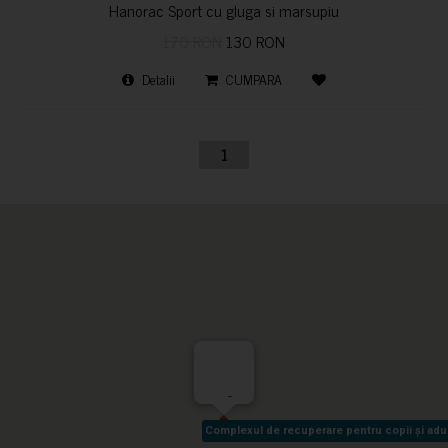
Hanorac Sport cu gluga si marsupiu
170 RON
130 RON
Detalii
CUMPARA
1
-
Complexul de recuperare pentru copii și adult
Complexul de recuperare pentru copii și adult