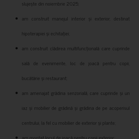
slujește din noiembrie 2025;
am construit manejul interior și exterior, destinat
hipoterapiei și echitației;
am construit clădirea multifuncțională care cuprinde
sală de evenimente, loc de joacă pentru copii,
bucătărie și restaurant;
am amenajat grădina senzorială, care cuprinde și un
iaz și mobilier de grădină și grădina de pe acoperisul
centrului, la fel cu mobilier de exterior și plante;
am montat locul de joacă pentru copii exterior;