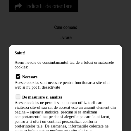
Indicatii de orientare
Cum comand
Livrare
Returnarea produselor
Salut!
Termeni si conditii
Avem nevoie de consimtamantul tau de a folosi urmatoarele
Contact
cookies:
ANPC
Necesare
Aceste cookies sunt necesare pentru functionarea site-ului
Termeni si conditii
web si nu pot fi dezactivate
Politica de confidentialitate
De masurare si analiza
Aceste cookies ne permit sa numaram utilizatorii care
ANPC
viziteaza site-ul sau cat de accesat este un anumit element din
pagina – rapoarte statistice, precum si sa analizam
comportamentul tau pe site si alegerile pe care le-ai facut,
pentru a-ti oferi un continut personalizat conform
preferintelor tale. De asemenea, informatiile colectate ne
ajuta sa imbunatatim performanta site-ului si a