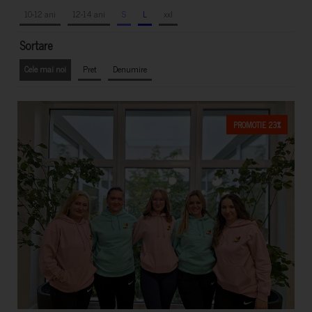
10-12 ani
12-14 ani
S
L
xxl
Sortare
Cele mai noi
Pret
Denumire
PROMOTIE 23%