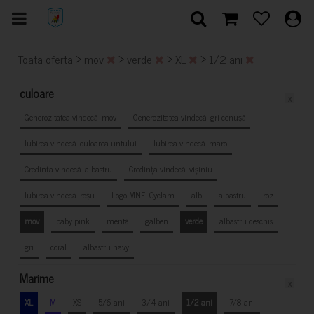
>
>
>
>
Toata oferta
mov
verde
XL
1/2 ani
culoare
x
Generozitatea vindecă- mov
Generozitatea vindecă- gri cenușă
Iubirea vindecă- culoarea untului
Iubirea vindecă- maro
Credința vindecă- albastru
Credința vindecă- vișiniu
Iubirea vindecă- roșu
Logo MNF- Cyclam
alb
albastru
roz
mov
baby pink
mentă
galben
verde
albastru deschis
gri
coral
albastru navy
Marime
x
XL
M
XS
5/6 ani
3/4 ani
1/2 ani
7/8 ani