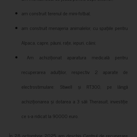
am construit terenul de mini-fotbal;
am construit menajeria animalelor, cu spațiile pentru
Alpaca, capre, păuni, rațe, iepuri, câini;
Am achiziționat aparatura medicală pentru
recuperarea adulților, respectiv 2 aparate de
electrostimulare: Stiwell și RT300, pe lângă
achiziționarea și dotarea a 3 săli Therasuit, investiție
ce s-a ridicat la 90000 euro.
În 28 octombrie 2025 am deschis Centrul de recuperare