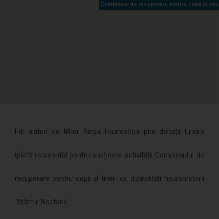
Complexul de recuperare pentru copii și adult
Complexul de recuperare pentru copii și adult
Fiți alături de Mihai Neșu Foundation prin donații lunare
(plată recurentă) pentru susținere activității Complexului de
recuperare pentru copii și tineri cu dizabilități neuromotorii
”Sfântul Nectarie”.