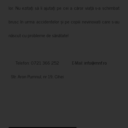
lor. Nu ezitați să îi ajutați pe cei a căror viață s-a schimbat
brusc în urma accidentelor și pe copiii nevinovati care s-au
născut cu probleme de sănătate!
Telefon: 0721 366 252 E-Mail:
info@mnf.ro
Str. Aron Pumnul, nr 19, Cihei