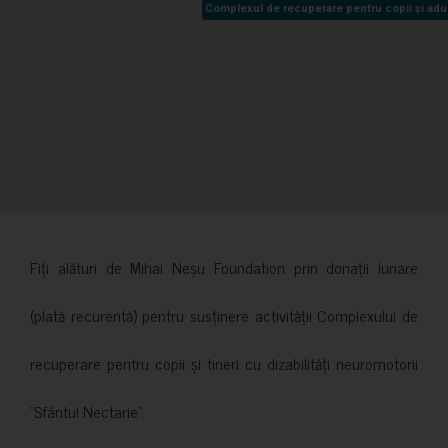
Complexul de recuperare pentru copii și adult
Complexul de recuperare pentru copii și adult
Fiți alături de Mihai Neșu Foundation prin donații lunare
(plată recurentă) pentru susținere activității Complexului de
recuperare pentru copii și tineri cu dizabilități neuromotorii
”Sfântul Nectarie”.