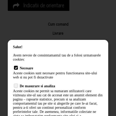
Indicatii de orientare
Cum comand
Livrare
Returnarea produselor
Salut!
Termeni si conditii
Avem nevoie de consimtamantul tau de a folosi urmatoarele
Contact
cookies:
ANPC
Necesare
Aceste cookies sunt necesare pentru functionarea site-ului
Termeni si conditii
web si nu pot fi dezactivate
De masurare si analiza
Politica de confidentialitate
Aceste cookies ne permit sa numaram utilizatorii care
viziteaza site-ul sau cat de accesat este un anumit element din
ANPC
pagina – rapoarte statistice, precum si sa analizam
comportamentul tau pe site si alegerile pe care le-ai facut,
pentru a-ti oferi un continut personalizat conform
preferintelor tale. De asemenea, informatiile colectate ne
ajuta sa imbunatatim performanta site-ului si a