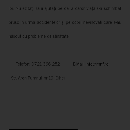
lor. Nu ezitați să îi ajutați pe cei a căror viață s-a schimbat
brusc în urma accidentelor și pe copiii nevinovati care s-au
născut cu probleme de sănătate!
Telefon: 0721 366 252 E-Mail:
info@mnf.ro
Str. Aron Pumnul, nr 19, Cihei