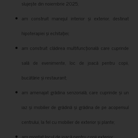
slujește din noiembrie 2025;
am construit manejul interior și exterior, destinat
hipoterapiei și echitației;
am construit clădirea multifuncțională care cuprinde
sală de evenimente, loc de joacă pentru copii,
bucătărie și restaurant;
am amenajat grădina senzorială, care cuprinde și un
iaz și mobilier de grădină și grădina de pe acoperisul
centrului, la fel cu mobilier de exterior și plante;
am montat locul de joacă pentru copii exterior;