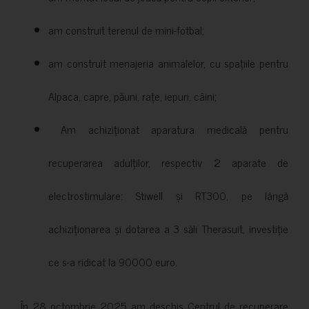
am construit terenul de mini-fotbal;
am construit menajeria animalelor, cu spațiile pentru
Alpaca, capre, păuni, rațe, iepuri, câini;
Am achiziționat aparatura medicală pentru
recuperarea adulților, respectiv 2 aparate de
electrostimulare: Stiwell și RT300, pe lângă
achiziționarea și dotarea a 3 săli Therasuit, investiție
ce s-a ridicat la 90000 euro.
În 28 octombrie 2025 am deschis Centrul de recuperare