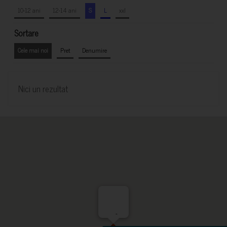
10-12 ani
12-14 ani
S
L
xxl
Sortare
Cele mai noi
Pret
Denumire
Nici un rezultat
-