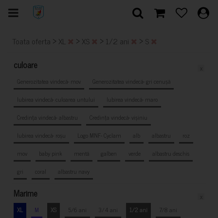
>
>
>
>
Toata oferta
XL
XS
1/2 ani
S
culoare
x
Generozitatea vindecă- mov
Generozitatea vindecă- gri cenușă
Iubirea vindecă- culoarea untului
Iubirea vindecă- maro
Credința vindecă- albastru
Credința vindecă- vișiniu
Iubirea vindecă- roșu
Logo MNF- Cyclam
alb
albastru
roz
mov
baby pink
mentă
galben
verde
albastru deschis
gri
coral
albastru navy
Marime
x
XL
M
XS
5/6 ani
3/4 ani
1/2 ani
7/8 ani