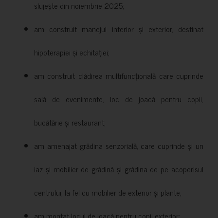
slujește din noiembrie 2025;
am construit manejul interior și exterior, destinat
hipoterapiei și echitației;
am construit clădirea multifuncțională care cuprinde
sală de evenimente, loc de joacă pentru copii,
bucătărie și restaurant;
am amenajat grădina senzorială, care cuprinde și un
iaz și mobilier de grădină și grădina de pe acoperisul
centrului, la fel cu mobilier de exterior și plante;
am montat locul de joacă pentru copii exterior;