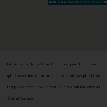
Complexul de recuperare pentru copii și adult
Complexul de recuperare pentru copii și adult
Fiți alături de Mihai Neșu Foundation prin donații lunare
(plată recurentă) pentru susținere activității Complexului de
recuperare pentru copii și tineri cu dizabilități neuromotorii
”Sfântul Nectarie”.