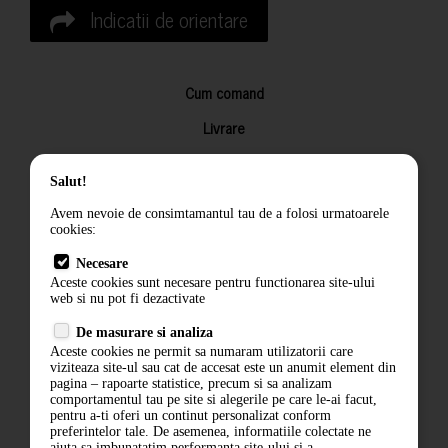
Indicatii de orientare
Cum comand
Livrare
Returnarea produselor
Salut!
Termeni si conditii
Avem nevoie de consimtamantul tau de a folosi urmatoarele
Contact
cookies:
ANPC
Necesare
Aceste cookies sunt necesare pentru functionarea site-ului
Termeni si conditii
web si nu pot fi dezactivate
De masurare si analiza
Politica de confidentialitate
Aceste cookies ne permit sa numaram utilizatorii care
viziteaza site-ul sau cat de accesat este un anumit element din
ANPC
pagina – rapoarte statistice, precum si sa analizam
comportamentul tau pe site si alegerile pe care le-ai facut,
pentru a-ti oferi un continut personalizat conform
preferintelor tale. De asemenea, informatiile colectate ne
ajuta sa imbunatatim performanta site-ului si a