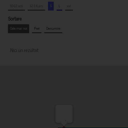
10-12 ani
12-14 ani
S
L
xxl
Sortare
Cele mai noi
Pret
Denumire
Nici un rezultat
-