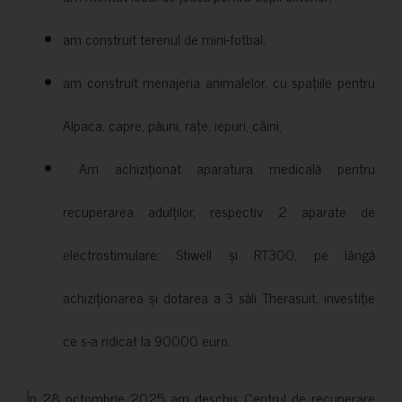
am construit terenul de mini-fotbal;
am construit menajeria animalelor, cu spațiile pentru
Alpaca, capre, păuni, rațe, iepuri, câini;
Am achiziționat aparatura medicală pentru
recuperarea adulților, respectiv 2 aparate de
electrostimulare: Stiwell și RT300, pe lângă
achiziționarea și dotarea a 3 săli Therasuit, investiție
ce s-a ridicat la 90000 euro.
În 28 octombrie 2025 am deschis Centrul de recuperare