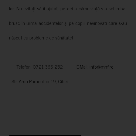
lor. Nu ezitați să îi ajutați pe cei a căror viață s-a schimbat
brusc în urma accidentelor și pe copiii nevinovati care s-au
născut cu probleme de sănătate!
Telefon: 0721 366 252 E-Mail:
info@mnf.ro
Str. Aron Pumnul, nr 19, Cihei