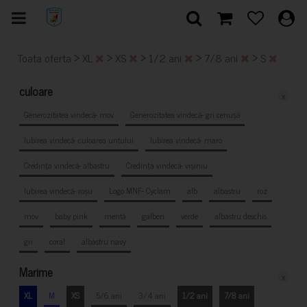
>
>
>
>
>
Toata oferta
XL
XS
1/2 ani
7/8 ani
S
culoare
x
Generozitatea vindecă- mov
Generozitatea vindecă- gri cenușă
Iubirea vindecă- culoarea untului
Iubirea vindecă- maro
Credința vindecă- albastru
Credința vindecă- vișiniu
Iubirea vindecă- roșu
Logo MNF- Cyclam
alb
albastru
roz
mov
baby pink
mentă
galben
verde
albastru deschis
gri
coral
albastru navy
Marime
x
XL
M
XS
5/6 ani
3/4 ani
1/2 ani
7/8 ani