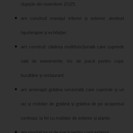
slujește din noiembrie 2025;
am construit manejul interior și exterior, destinat
hipoterapiei și echitației;
am construit clădirea multifuncțională care cuprinde
sală de evenimente, loc de joacă pentru copii,
bucătărie și restaurant;
am amenajat grădina senzorială, care cuprinde și un
iaz și mobilier de grădină și grădina de pe acoperisul
centrului, la fel cu mobilier de exterior și plante;
am montat locul de joacă pentru copii exterior;