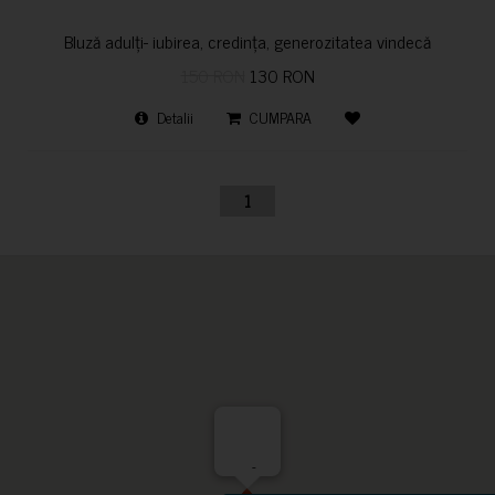
Bluză adulți- iubirea, credința, generozitatea vindecă
150 RON
130 RON
Detalii
CUMPARA
1
-