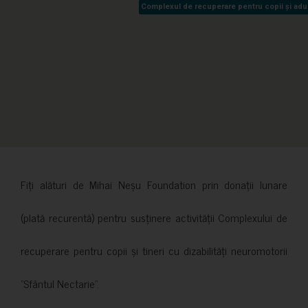
Complexul de recuperare pentru copii și adult
Complexul de recuperare pentru copii și adult
Fiți alături de Mihai Neșu Foundation prin donații lunare
(plată recurentă) pentru susținere activității Complexului de
recuperare pentru copii și tineri cu dizabilități neuromotorii
”Sfântul Nectarie”.