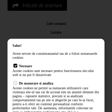
Indicatii de orientare
Cum comand
Livrare
Returnarea produselor
Salut!
Termeni si conditii
Avem nevoie de consimtamantul tau de a folosi urmatoarele
Contact
cookies:
ANPC
Necesare
Aceste cookies sunt necesare pentru functionarea site-ului
Termeni si conditii
web si nu pot fi dezactivate
De masurare si analiza
Politica de confidentialitate
Aceste cookies ne permit sa numaram utilizatorii care
viziteaza site-ul sau cat de accesat este un anumit element din
ANPC
pagina – rapoarte statistice, precum si sa analizam
comportamentul tau pe site si alegerile pe care le-ai facut,
pentru a-ti oferi un continut personalizat conform
preferintelor tale. De asemenea, informatiile colectate ne