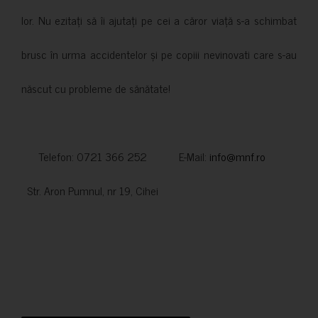
lor. Nu ezitați să îi ajutați pe cei a căror viață s-a schimbat
brusc în urma accidentelor și pe copiii nevinovati care s-au
născut cu probleme de sănătate!
Telefon: 0721 366 252 E-Mail:
info@mnf.ro
Str. Aron Pumnul, nr 19, Cihei