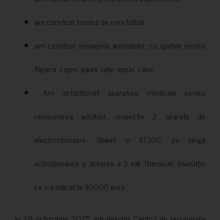
am construit terenul de mini-fotbal;
am construit menajeria animalelor, cu spațiile pentru
Alpaca, capre, păuni, rațe, iepuri, câini;
Am achiziționat aparatura medicală pentru
recuperarea adulților, respectiv 2 aparate de
electrostimulare: Stiwell și RT300, pe lângă
achiziționarea și dotarea a 3 săli Therasuit, investiție
ce s-a ridicat la 90000 euro.
În 28 octombrie 2025 am deschis Centrul de recuperare