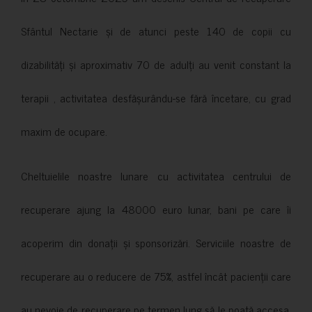
Sfântul Nectarie și de atunci peste 140 de copii cu
dizabilități și aproximativ 70 de adulți au venit constant la
terapii , activitatea desfășurându-se fără încetare, cu grad
maxim de ocupare.
Cheltuielile noastre lunare cu activitatea centrului de
recuperare ajung la 48000 euro lunar, bani pe care îi
acoperim din donații și sponsorizări. Serviciile noastre de
recuperare au o reducere de 75%, astfel încât pacienții care
au nevoie de recuperare pe termen lung să le poată accesa.