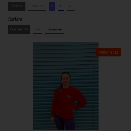
10-12 ani
12-14 ani
S
L
xxl
Sortare
Cele mai noi
Pret
Denumire
PROMOTIE 13%