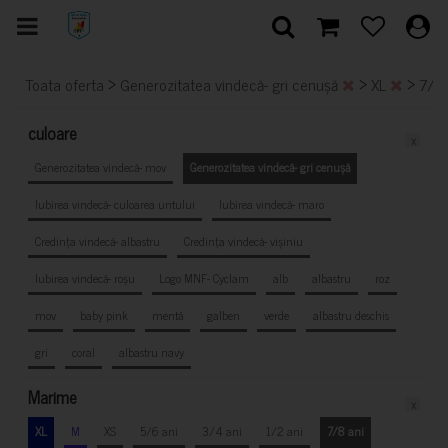
>
>
>
Toata oferta
Generozitatea vindecă- gri cenușă
XL
7/8
culoare
x
Generozitatea vindecă- mov
Generozitatea vindecă- gri cenușă
Iubirea vindecă- culoarea untului
Iubirea vindecă- maro
Credința vindecă- albastru
Credința vindecă- vișiniu
Iubirea vindecă- roșu
Logo MNF- Cyclam
alb
albastru
roz
mov
baby pink
mentă
galben
verde
albastru deschis
gri
coral
albastru navy
Marime
x
XL
M
XS
5/6 ani
3/4 ani
1/2 ani
7/8 ani