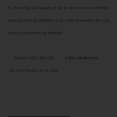
lor. Nu ezitați să îi ajutați pe cei a căror viață s-a schimbat
brusc în urma accidentelor și pe copiii nevinovati care s-au
născut cu probleme de sănătate!
Telefon: 0721 366 252 E-Mail:
info@mnf.ro
Str. Aron Pumnul, nr 19, Cihei