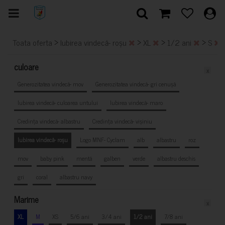
>
>
>
>
Toata oferta
Iubirea vindecă- roșu
XL
1/2 ani
S
culoare
x
Generozitatea vindecă- mov
Generozitatea vindecă- gri cenușă
Iubirea vindecă- culoarea untului
Iubirea vindecă- maro
Credința vindecă- albastru
Credința vindecă- vișiniu
Iubirea vindecă- roșu
Logo MNF- Cyclam
alb
albastru
roz
mov
baby pink
mentă
galben
verde
albastru deschis
gri
coral
albastru navy
Marime
x
XL
M
XS
5/6 ani
3/4 ani
1/2 ani
7/8 ani