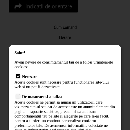
Indicatii de orientare
Cum comand
Livrare
Returnarea produselor
Salut!
Termeni si conditii
Avem nevoie de consimtamantul tau de a folosi urmatoarele
Contact
cookies:
ANPC
Necesare
Aceste cookies sunt necesare pentru functionarea site-ului
Termeni si conditii
web si nu pot fi dezactivate
De masurare si analiza
Politica de confidentialitate
Aceste cookies ne permit sa numaram utilizatorii care
viziteaza site-ul sau cat de accesat este un anumit element din
ANPC
pagina – rapoarte statistice, precum si sa analizam
comportamentul tau pe site si alegerile pe care le-ai facut,
pentru a-ti oferi un continut personalizat conform
preferintelor tale. De asemenea, informatiile colectate ne