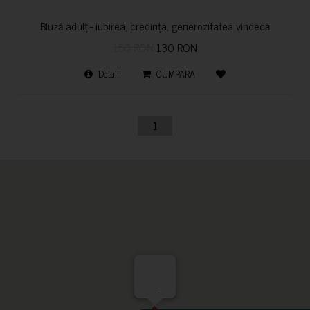
Bluză adulți- iubirea, credința, generozitatea vindecă
150 RON
130 RON
Detalii
CUMPARA
1
-