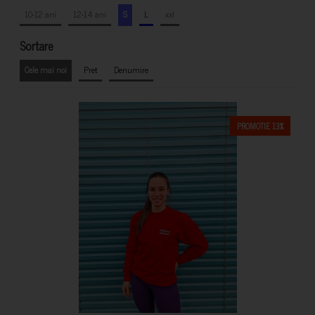
10-12 ani
12-14 ani
S
L
xxl
Sortare
Cele mai noi
Pret
Denumire
PROMOTIE 13%