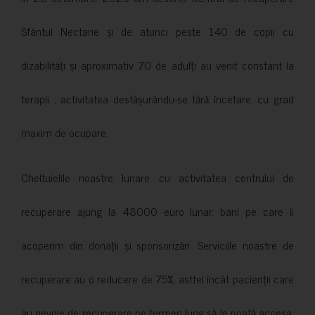
Sfântul Nectarie și de atunci peste 140 de copii cu
dizabilități și aproximativ 70 de adulți au venit constant la
terapii , activitatea desfășurându-se fără încetare, cu grad
maxim de ocupare.
Cheltuielile noastre lunare cu activitatea centrului de
recuperare ajung la 48000 euro lunar, bani pe care îi
acoperim din donații și sponsorizări. Serviciile noastre de
recuperare au o reducere de 75%, astfel încât pacienții care
au nevoie de recuperare pe termen lung să le poată accesa.