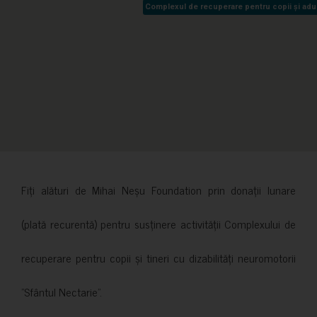
Complexul de recuperare pentru copii și adult
Complexul de recuperare pentru copii și adult
Fiți alături de Mihai Neșu Foundation prin donații lunare
(plată recurentă) pentru susținere activității Complexului de
recuperare pentru copii și tineri cu dizabilități neuromotorii
”Sfântul Nectarie”.