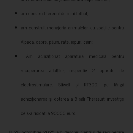
am construit terenul de mini-fotbal;
am construit menajeria animalelor, cu spațiile pentru
Alpaca, capre, păuni, rațe, iepuri, câini;
Am achiziționat aparatura medicală pentru
recuperarea adulților, respectiv 2 aparate de
electrostimulare: Stiwell și RT300, pe lângă
achiziționarea și dotarea a 3 săli Therasuit, investiție
ce s-a ridicat la 90000 euro.
În 28 octombrie 2025 am deschis Centrul de recuperare