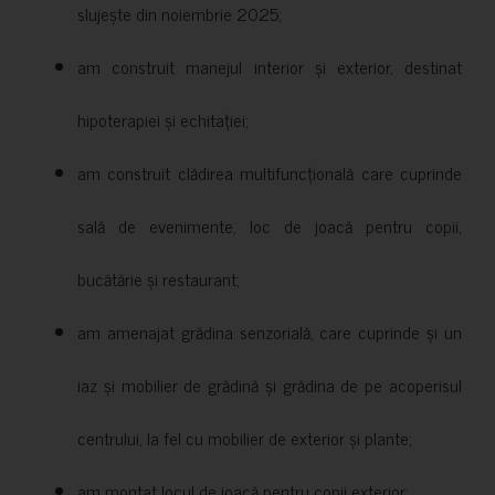
slujește din noiembrie 2025;
am construit manejul interior și exterior, destinat
hipoterapiei și echitației;
am construit clădirea multifuncțională care cuprinde
sală de evenimente, loc de joacă pentru copii,
bucătărie și restaurant;
am amenajat grădina senzorială, care cuprinde și un
iaz și mobilier de grădină și grădina de pe acoperisul
centrului, la fel cu mobilier de exterior și plante;
am montat locul de joacă pentru copii exterior;