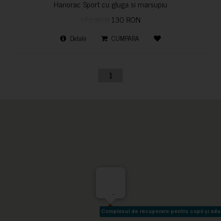
Hanorac Sport cu gluga si marsupiu
170 RON
130 RON
Detalii
CUMPARA
1
-
Complexul de recuperare pentru copii și adult
Complexul de recuperare pentru copii și adult