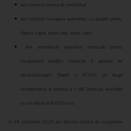
am construit terenul de mini-fotbal;
am construit menajeria animalelor, cu spațiile pentru
Alpaca, capre, păuni, rațe, iepuri, câini;
Am achiziționat aparatura medicală pentru
recuperarea adulților, respectiv 2 aparate de
electrostimulare: Stiwell și RT300, pe lângă
achiziționarea și dotarea a 3 săli Therasuit, investiție
ce s-a ridicat la 90000 euro.
În 28 octombrie 2025 am deschis Centrul de recuperare