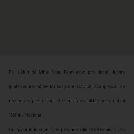
Fiți alături de Mihai Neșu Foundation prin donații lunare
(plată recurentă) pentru susținere activității Complexului de
recuperare pentru copii și tineri cu dizabilități neuromotorii
”Sfântul Nectarie”.
Cu ajutorul donatorilor, în perioada iulie 2020-iunie 2026