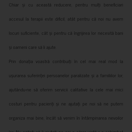
Chiar și cu această reducere, pentru mulți beneficiari
accesul la terapii este dificil, atât pentru că noi nu avem
locuri suficiente, cât și pentru că îngrijirea lor necesită bani
și oameni care să îi ajute.
Prin donația voastră contribuiți în cel mai real mod la
ușurarea suferinței persoanelor paralizate și a familiilor lor,
ajutându-ne să oferim servicii calitative la cele mai mici
costuri pentru pacienți și ne ajutați pe noi să ne putem
organiza mai bine, încât să venim în întâmpinarea nevoilor
lor. Nu ezitați să îi ajutați pe cei a căror viață s-a schimbat