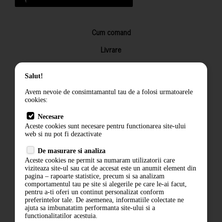
Cum comand
Livrare
Returnarea produselor
Salut!
Termeni si conditii
Avem nevoie de consimtamantul tau de a folosi urmatoarele
Contact
cookies:
ANPC
Necesare
Aceste cookies sunt necesare pentru functionarea site-ului
Termeni si conditii
web si nu pot fi dezactivate
De masurare si analiza
Politica de confidentialitate
Aceste cookies ne permit sa numaram utilizatorii care
viziteaza site-ul sau cat de accesat este un anumit element din
ANPC
pagina – rapoarte statistice, precum si sa analizam
comportamentul tau pe site si alegerile pe care le-ai facut,
pentru a-ti oferi un continut personalizat conform
preferintelor tale. De asemenea, informatiile colectate ne
ajuta sa imbunatatim performanta site-ului si a
functionalitatilor acestuia.