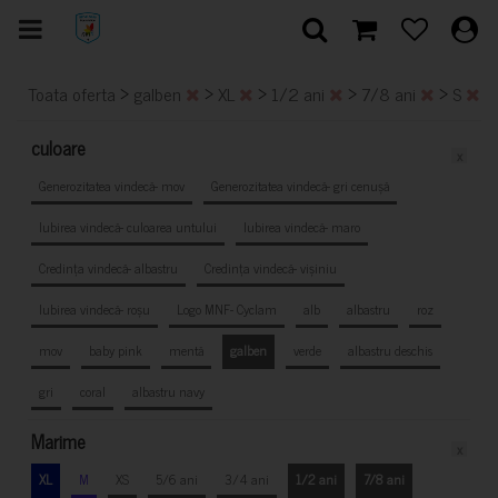
>
>
>
>
>
Toata oferta
galben
XL
1/2 ani
7/8 ani
S
culoare
x
Generozitatea vindecă- mov
Generozitatea vindecă- gri cenușă
Iubirea vindecă- culoarea untului
Iubirea vindecă- maro
Credința vindecă- albastru
Credința vindecă- vișiniu
Iubirea vindecă- roșu
Logo MNF- Cyclam
alb
albastru
roz
mov
baby pink
mentă
galben
verde
albastru deschis
gri
coral
albastru navy
Marime
x
XL
M
XS
5/6 ani
3/4 ani
1/2 ani
7/8 ani