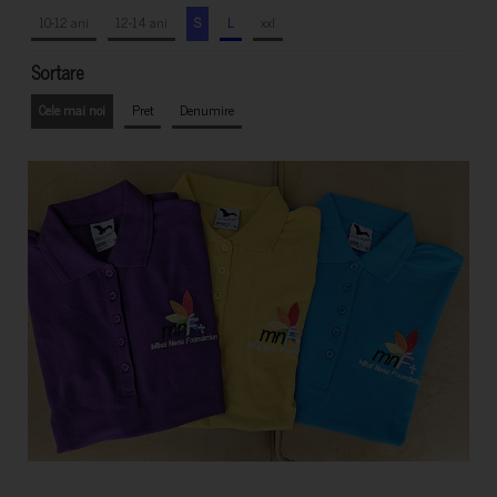
10-12 ani
12-14 ani
S
L
xxl
Sortare
Cele mai noi
Pret
Denumire