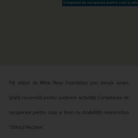
Complexul de recuperare pentru copii și adult
Complexul de recuperare pentru copii și adult
Fiți alături de Mihai Neșu Foundation prin donații lunare
(plată recurentă) pentru susținere activității Complexului de
recuperare pentru copii și tineri cu dizabilități neuromotorii
”Sfântul Nectarie”.