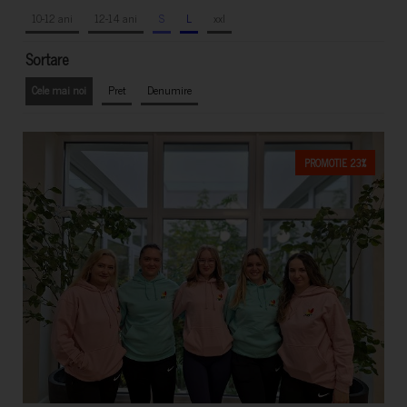
10-12 ani
12-14 ani
S
L
xxl
Sortare
Cele mai noi
Pret
Denumire
PROMOTIE 23%