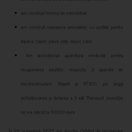
am construit terenul de mini-fotbal;
am construit menajeria animalelor, cu spațiile pentru
Alpaca, capre, păuni, rațe, iepuri, câini;
Am achiziționat aparatura medicală pentru
recuperarea adulților, respectiv 2 aparate de
electrostimulare: Stiwell și RT300, pe lângă
achiziționarea și dotarea a 3 săli Therasuit, investiție
ce s-a ridicat la 90000 euro.
În 28 octombrie 2025 am deschis Centrul de recuperare