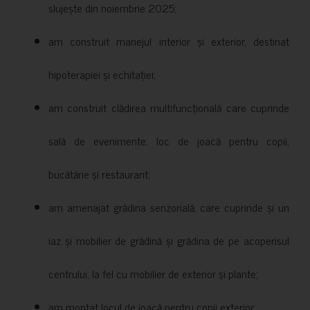
slujește din noiembrie 2025;
am construit manejul interior și exterior, destinat
hipoterapiei și echitației;
am construit clădirea multifuncțională care cuprinde
sală de evenimente, loc de joacă pentru copii,
bucătărie și restaurant;
am amenajat grădina senzorială, care cuprinde și un
iaz și mobilier de grădină și grădina de pe acoperisul
centrului, la fel cu mobilier de exterior și plante;
am montat locul de joacă pentru copii exterior;