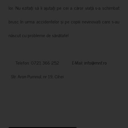
lor. Nu ezitați să îi ajutați pe cei a căror viață s-a schimbat
brusc în urma accidentelor și pe copiii nevinovati care s-au
născut cu probleme de sănătate!
Telefon: 0721 366 252 E-Mail:
info@mnf.ro
Str. Aron Pumnul, nr 19, Cihei