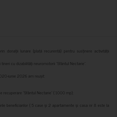
in donații lunare (plată recurentă) pentru susținere activității
ineri cu dizabilități neuromotorii ”Sfântul Nectarie”.
e 2020-iunie 2026 am reușit:
de recuperare ”Sfântul Nectarie” ( 1000 mp);
le beneficiarilor ( 5 case și 2 apartamente și casa nr 8 este la