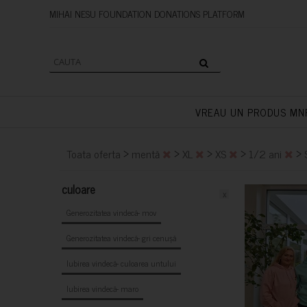
MIHAI NESU FOUNDATION DONAT
VREAU UN PRODUS MN
>
>
>
>
>
Toata oferta
mentă
XL
XS
1/2 ani
culoare
x
Generozitatea vindecă- mov
Generozitatea vindecă- gri cenușă
Iubirea vindecă- culoarea untului
Iubirea vindecă- maro