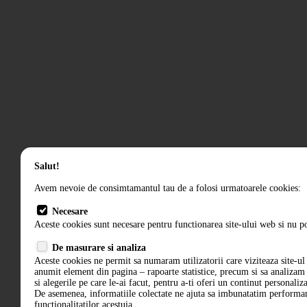
Salut!
Avem nevoie de consimtamantul tau de a folosi urmatoarele cookies:
Necesare
Aceste cookies sunt necesare pentru functionarea site-ului web si nu po
De masurare si analiza
Aceste cookies ne permit sa numaram utilizatorii care viziteaza site-ul 
anumit element din pagina – rapoarte statistice, precum si sa analiza
si alegerile pe care le-ai facut, pentru a-ti oferi un continut personaliz
De asemenea, informatiile colectate ne ajuta sa imbunatatim performant
functionalitatilor acestuia.