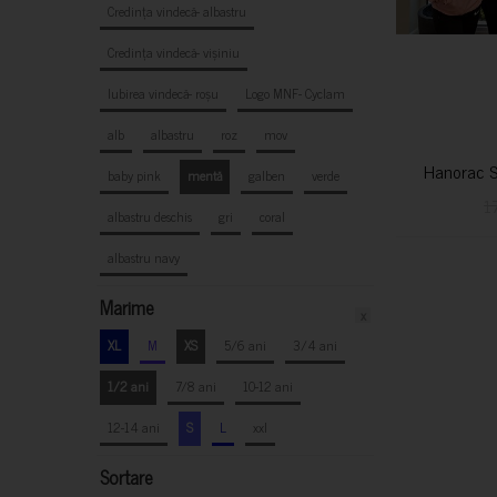
Credința vindecă- albastru
Credința vindecă- vișiniu
Iubirea vindecă- roșu
Logo MNF- Cyclam
alb
albastru
roz
mov
Hanorac S
baby pink
mentă
galben
verde
1
albastru deschis
gri
coral
albastru navy
Marime
x
XL
M
XS
5/6 ani
3/4 ani
1/2 ani
7/8 ani
10-12 ani
12-14 ani
S
L
xxl
Sortare