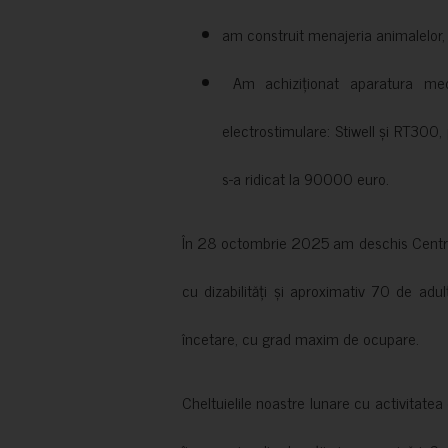
am construit menajeria animalelor, cu
Am achiziționat aparatura medi
electrostimulare: Stiwell și RT300, 
s-a ridicat la 90000 euro.
În 28 octombrie 2025 am deschis Centrul
cu dizabilități și aproximativ 70 de adul
încetare, cu grad maxim de ocupare.
Cheltuielile noastre lunare cu activitate