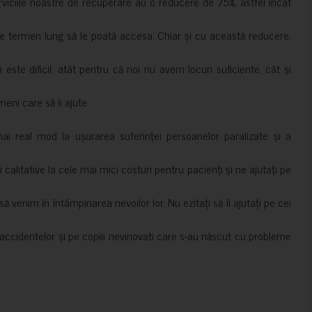
erviciile noastre de recuperare au o reducere de 75%, astfel încât
e termen lung să le poată accesa. Chiar și cu această reducere,
i este dificil, atât pentru că noi nu avem locuri suficiente, cât și
meni care să îi ajute.
mai real mod la ușurarea suferinței persoanelor paralizate și a
ii calitative la cele mai mici costuri pentru pacienți și ne ajutați pe
 venim în întâmpinarea nevoilor lor. Nu ezitați să îi ajutați pe cei
accidentelor și pe copiii nevinovati care s-au născut cu probleme