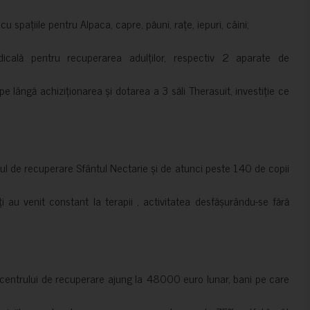
 spațiile pentru Alpaca, capre, păuni, rațe, iepuri, câini;
cală pentru recuperarea adulților, respectiv 2 aparate de
pe lângă achiziționarea și dotarea a 3 săli Therasuit, investiție ce
 de recuperare Sfântul Nectarie și de atunci peste 140 de copii
ți au venit constant la terapii , activitatea desfășurându-se fără
a centrului de recuperare ajung la 48000 euro lunar, bani pe care