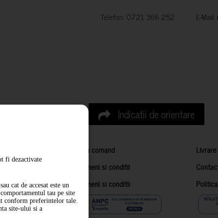
Telefon: 0721 366 252 E-Mail:
Indicatii de orientare
Cum comand
Livrare
t fi dezactivate
Termeni si conditii
Contac
Termeni si conditii
Politic
sau cat de accesat este un
m comportamentul tau pe site
at conform preferintelor tale.
a site-ului si a