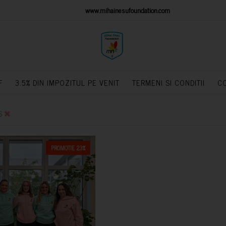
IONS PLATFORM
www.mihainesufoundation.com
powere
F
3.5% DIN IMPOZITUL PE VENIT
TERMENI SI CONDITII
C
S
PROMOTIE 23%
CUMPARA