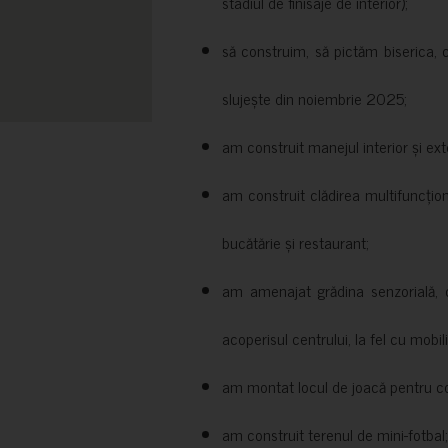
stadiul de finisaje de interior);
să construim, să pictăm biserica, 
slujește din noiembrie 2025;
am construit manejul interior și exte
am construit clădirea multifuncțio
bucătărie și restaurant;
am amenajat grădina senzorială, c
acoperisul centrului, la fel cu mobili
am montat locul de joacă pentru cop
am construit terenul de mini-fotbal;