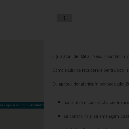
1
Fiți alături de Mihai Neșu Foundation pr
Complexului de recuperare pentru copii și t
Cu ajutorul donatorilor, în perioada iuli
să finalizăm construcția centrului 
copii și adulti cu dizabilitati neuromotorii Sfântul Nectarie
copii și adulti cu dizabilitati neuromotorii Sfântul Nectarie
să construim și să amenajăm cazări