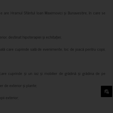
ce are Hramul Sfântul Ioan Maximovici și Bunavestire, în care se
rior, destinat hipoterapiei și echitației;
nală care cuprinde sală de evenimente, loc de joacă pentru copii,
are cuprinde și un iaz și mobilier de grădină și grădina de pe
er de exterior și plante;
ii exterior;