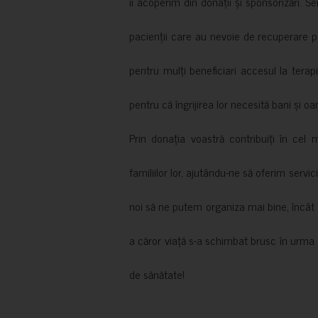
îi acoperim din donații și sponsorizări. S
pacienții care au nevoie de recuperare p
pentru mulți beneficiari accesul la terapi
pentru că îngrijirea lor necesită bani și oa
Prin donația voastră contribuiți în cel 
familiilor lor, ajutându-ne să oferim servic
noi să ne putem organiza mai bine, încât să
a căror viață s-a schimbat brusc în urma 
de sănătate!