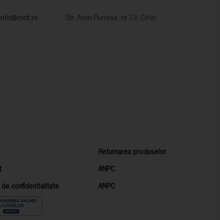
info@mnf.ro
Str. Aron Pumnul, nr 19, Cihei
Returnarea produselor
t
ANPC
a de confidentialitate
ANPC