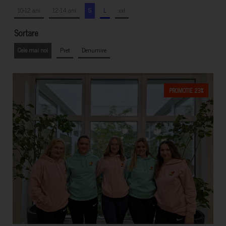
10-12 ani
12-14 ani
S
L
xxl
Sortare
Cele mai noi
Pret
Denumire
PROMOTIE 23%