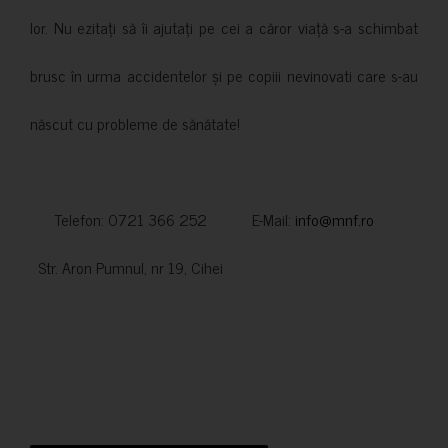
lor. Nu ezitați să îi ajutați pe cei a căror viață s-a schimbat
brusc în urma accidentelor și pe copiii nevinovati care s-au
născut cu probleme de sănătate!
Telefon: 0721 366 252 E-Mail:
info@mnf.ro
Str. Aron Pumnul, nr 19, Cihei