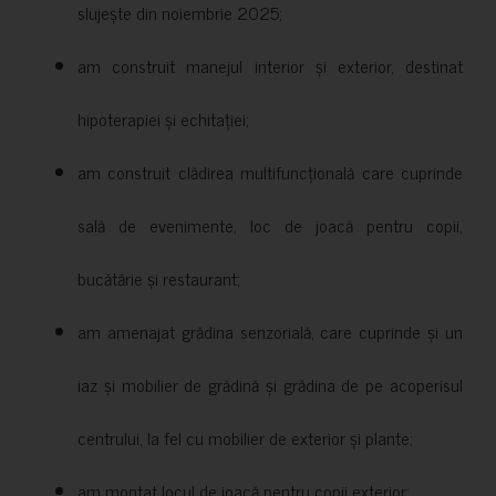
slujește din noiembrie 2025;
am construit manejul interior și exterior, destinat
hipoterapiei și echitației;
am construit clădirea multifuncțională care cuprinde
sală de evenimente, loc de joacă pentru copii,
bucătărie și restaurant;
am amenajat grădina senzorială, care cuprinde și un
iaz și mobilier de grădină și grădina de pe acoperisul
centrului, la fel cu mobilier de exterior și plante;
am montat locul de joacă pentru copii exterior;