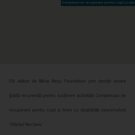
Complexul de recuperare pentru copii și adult
Complexul de recuperare pentru copii și adult
Fiți alături de Mihai Neșu Foundation prin donații lunare
(plată recurentă) pentru susținere activității Complexului de
recuperare pentru copii și tineri cu dizabilități neuromotorii
”Sfântul Nectarie”.