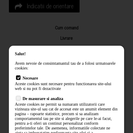
Indicatii de orientare
Cum comand
Livrare
Returnarea produselor
Salut!
Termeni si conditii
Avem nevoie de consimtamantul tau de a folosi urmatoarele
Contact
cookies:
ANPC
Necesare
Aceste cookies sunt necesare pentru functionarea site-ului
Termeni si conditii
web si nu pot fi dezactivate
Politica de confidentialitate
De masurare si analiza
Aceste cookies ne permit sa numaram utilizatorii care
ANPC
viziteaza site-ul sau cat de accesat este un anumit element din
pagina – rapoarte statistice, precum si sa analizam
comportamentul tau pe site si alegerile pe care le-ai facut,
pentru a-ti oferi un continut personalizat conform
preferintelor tale. De asemenea, informatiile colectate ne
ajuta sa imbunatatim performanta site-ului si a