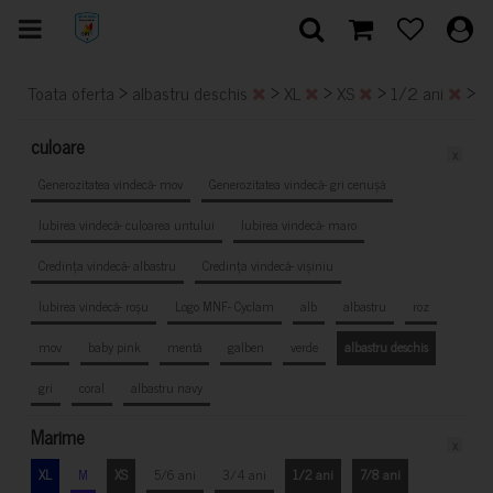
>
>
>
>
>
Toata oferta
albastru deschis
XL
XS
1/2 ani
7
culoare
x
Generozitatea vindecă- mov
Generozitatea vindecă- gri cenușă
Iubirea vindecă- culoarea untului
Iubirea vindecă- maro
Credința vindecă- albastru
Credința vindecă- vișiniu
Iubirea vindecă- roșu
Logo MNF- Cyclam
alb
albastru
roz
mov
baby pink
mentă
galben
verde
albastru deschis
gri
coral
albastru navy
Marime
x
XL
M
XS
5/6 ani
3/4 ani
1/2 ani
7/8 ani