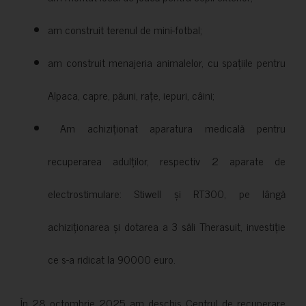
am construit terenul de mini-fotbal;
am construit menajeria animalelor, cu spațiile pentru
Alpaca, capre, păuni, rațe, iepuri, câini;
Am achiziționat aparatura medicală pentru
recuperarea adulților, respectiv 2 aparate de
electrostimulare: Stiwell și RT300, pe lângă
achiziționarea și dotarea a 3 săli Therasuit, investiție
ce s-a ridicat la 90000 euro.
În 28 octombrie 2025 am deschis Centrul de recuperare