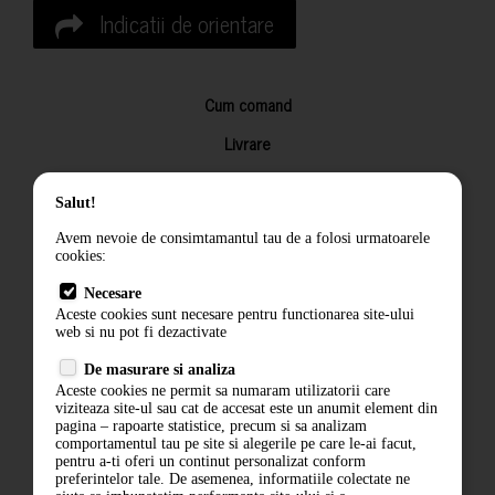
Indicatii de orientare
Cum comand
Livrare
Returnarea produselor
Salut!
Termeni si conditii
Avem nevoie de consimtamantul tau de a folosi urmatoarele
Contact
cookies:
ANPC
Necesare
Aceste cookies sunt necesare pentru functionarea site-ului
Termeni si conditii
web si nu pot fi dezactivate
Politica de confidentialitate
De masurare si analiza
Aceste cookies ne permit sa numaram utilizatorii care
ANPC
viziteaza site-ul sau cat de accesat este un anumit element din
pagina – rapoarte statistice, precum si sa analizam
comportamentul tau pe site si alegerile pe care le-ai facut,
pentru a-ti oferi un continut personalizat conform
preferintelor tale. De asemenea, informatiile colectate ne