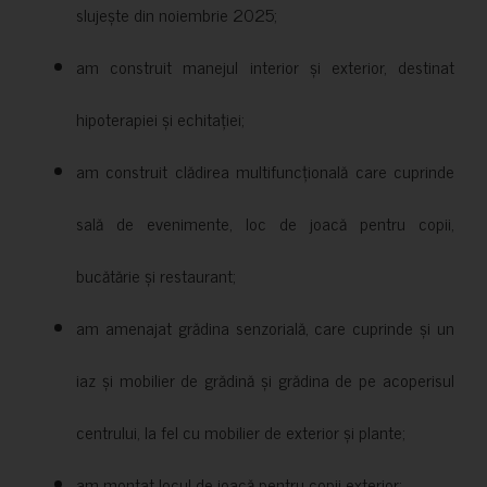
slujește din noiembrie 2025;
am construit manejul interior și exterior, destinat
hipoterapiei și echitației;
am construit clădirea multifuncțională care cuprinde
sală de evenimente, loc de joacă pentru copii,
bucătărie și restaurant;
am amenajat grădina senzorială, care cuprinde și un
iaz și mobilier de grădină și grădina de pe acoperisul
centrului, la fel cu mobilier de exterior și plante;
am montat locul de joacă pentru copii exterior;