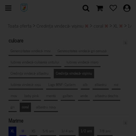
>
>
>
>
Toata oferta
Credința vindecă- vișiniu
coral
XL
1/2
culoare
x
Generozitatea vindecă- mov
Generozitatea vindecă- gri cenușă
Iubirea vindecă- culoarea untului
Iubirea vindecă- maro
Credința vindecă- albastru
Credința vindecă- vișiniu
Iubirea vindecă- roșu
Logo MNF- Cyclam
alb
albastru
roz
mov
baby pink
mentă
galben
verde
albastru deschis
gri
coral
albastru navy
Marime
x
XL
M
XS
5/6 ani
3/4 ani
1/2 ani
7/8 ani