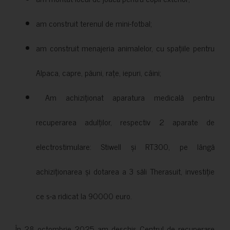
am construit terenul de mini-fotbal;
am construit menajeria animalelor, cu spațiile pentru
Alpaca, capre, păuni, rațe, iepuri, câini;
Am achiziționat aparatura medicală pentru
recuperarea adulților, respectiv 2 aparate de
electrostimulare: Stiwell și RT300, pe lângă
achiziționarea și dotarea a 3 săli Therasuit, investiție
ce s-a ridicat la 90000 euro.
În 28 octombrie 2025 am deschis Centrul de recuperare