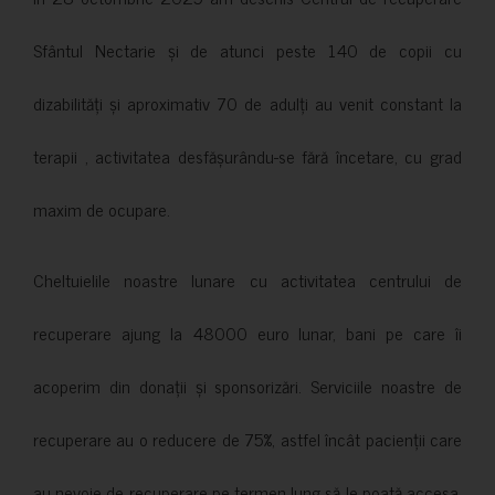
Sfântul Nectarie și de atunci peste 140 de copii cu
dizabilități și aproximativ 70 de adulți au venit constant la
terapii , activitatea desfășurându-se fără încetare, cu grad
maxim de ocupare.
Cheltuielile noastre lunare cu activitatea centrului de
recuperare ajung la 48000 euro lunar, bani pe care îi
acoperim din donații și sponsorizări. Serviciile noastre de
recuperare au o reducere de 75%, astfel încât pacienții care
au nevoie de recuperare pe termen lung să le poată accesa.