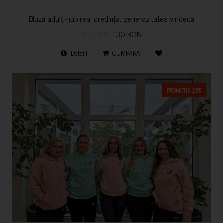
Bluză adulți- iubirea, credința, generozitatea vindecă
150 RON
130 RON
Detalii
CUMPARA
PROMOTIE 23%