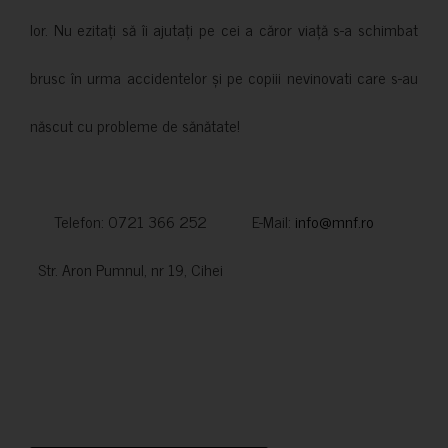
lor. Nu ezitați să îi ajutați pe cei a căror viață s-a schimbat
brusc în urma accidentelor și pe copiii nevinovati care s-au
născut cu probleme de sănătate!
Telefon: 0721 366 252 E-Mail:
info@mnf.ro
Str. Aron Pumnul, nr 19, Cihei