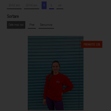
10-12 ani
12-14 ani
S
L
xxl
Sortare
Cele mai noi
Pret
Denumire
PROMOTIE 13%