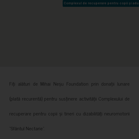
Complexul de recuperare pentru copii și adult
Complexul de recuperare pentru copii și adult
Fiți alături de Mihai Neșu Foundation prin donații lunare
(plată recurentă) pentru susținere activității Complexului de
recuperare pentru copii și tineri cu dizabilități neuromotorii
”Sfântul Nectarie”.