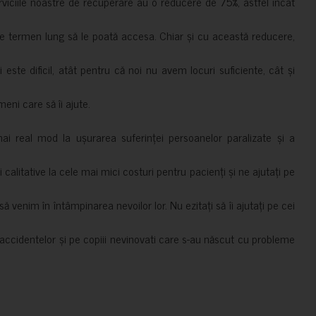
erviciile noastre de recuperare au o reducere de 75%, astfel încât
e termen lung să le poată accesa. Chiar și cu această reducere,
i este dificil, atât pentru că noi nu avem locuri suficiente, cât și
meni care să îi ajute.
mai real mod la ușurarea suferinței persoanelor paralizate și a
ii calitative la cele mai mici costuri pentru pacienți și ne ajutați pe
 venim în întâmpinarea nevoilor lor. Nu ezitați să îi ajutați pe cei
accidentelor și pe copiii nevinovati care s-au născut cu probleme