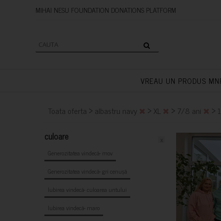
MIHAI NESU FOUNDATION DONAT
VREAU UN PRODUS MN
>
>
>
>
Toata oferta
albastru navy
XL
7/8 ani
culoare
x
Generozitatea vindecă- mov
Generozitatea vindecă- gri cenușă
Iubirea vindecă- culoarea untului
Iubirea vindecă- maro