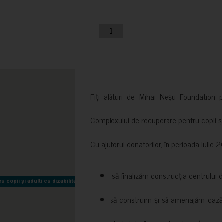
1
Fiți alături de Mihai Neșu Foundation pr
Complexului de recuperare pentru copii și t
Cu ajutorul donatorilor, în perioada iuli
să finalizăm construcția centrului 
copii și adulti cu dizabilitati neuromotorii Sfântul Nectarie
copii și adulti cu dizabilitati neuromotorii Sfântul Nectarie
să construim și să amenajăm cazări