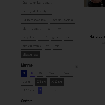
Credința vindecă- albastru
Credința vindecă- vișiniu
Iubirea vindecă- roșu
Logo MNF- Cyclam
alb
albastru
roz
mov
Hanorac S
baby pink
mentă
galben
verde
1
albastru deschis
gri
coral
albastru navy
Marime
x
XL
M
XS
5/6 ani
3/4 ani
1/2 ani
7/8 ani
10-12 ani
12-14 ani
S
L
xxl
Sortare