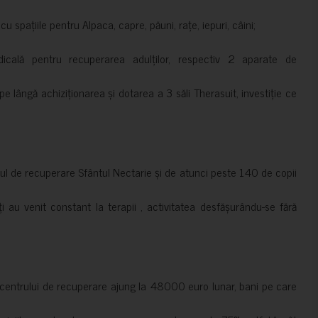
 spațiile pentru Alpaca, capre, păuni, rațe, iepuri, câini;
cală pentru recuperarea adulților, respectiv 2 aparate de
pe lângă achiziționarea și dotarea a 3 săli Therasuit, investiție ce
 de recuperare Sfântul Nectarie și de atunci peste 140 de copii
ți au venit constant la terapii , activitatea desfășurându-se fără
a centrului de recuperare ajung la 48000 euro lunar, bani pe care