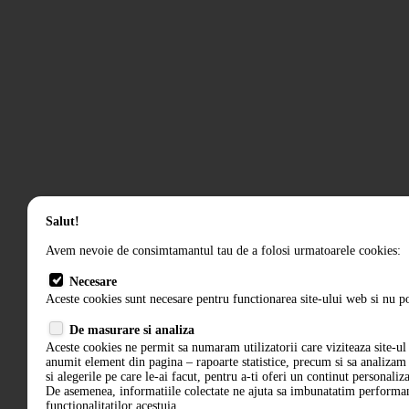
Salut!
Avem nevoie de consimtamantul tau de a folosi urmatoarele cookies:
Necesare
Aceste cookies sunt necesare pentru functionarea site-ului web si nu po
De masurare si analiza
Aceste cookies ne permit sa numaram utilizatorii care viziteaza site-ul 
anumit element din pagina – rapoarte statistice, precum si sa analiza
si alegerile pe care le-ai facut, pentru a-ti oferi un continut personaliz
De asemenea, informatiile colectate ne ajuta sa imbunatatim performant
functionalitatilor acestuia.