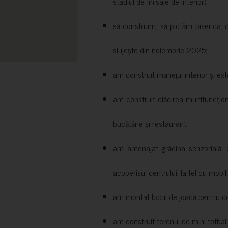
stadiul de finisaje de interior);
să construim, să pictăm biserica, 
slujește din noiembrie 2025;
am construit manejul interior și exte
am construit clădirea multifuncțio
bucătărie și restaurant;
am amenajat grădina senzorială, c
acoperisul centrului, la fel cu mobili
am montat locul de joacă pentru cop
am construit terenul de mini-fotbal;