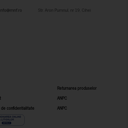
info@mnf.ro
Str. Aron Pumnul, nr 19, Cihei
Returnarea produselor
t
ANPC
a de confidentialitate
ANPC