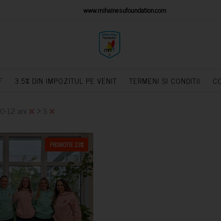
IONS PLATFORM
www.mihainesufoundation.com
powere
F
3.5% DIN IMPOZITUL PE VENIT
TERMENI SI CONDITII
C
>
10-12 ani
S
PROMOTIE 23%
CUMPARA