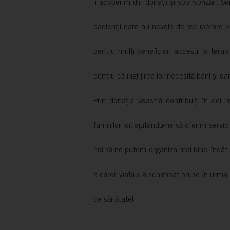
îi acoperim din donații și sponsorizări. S
pacienții care au nevoie de recuperare p
pentru mulți beneficiari accesul la terapi
pentru că îngrijirea lor necesită bani și oa
Prin donația voastră contribuiți în cel 
familiilor lor, ajutându-ne să oferim servic
noi să ne putem organiza mai bine, încât să
a căror viață s-a schimbat brusc în urma 
de sănătate!