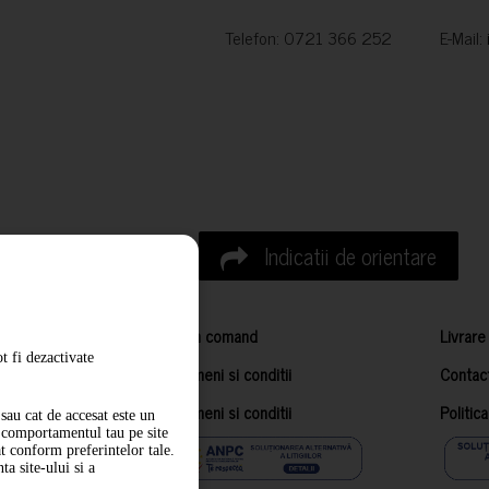
Telefon: 0721 366 252 E-Mail:
Indicatii de orientare
Cum comand
Livrare
t fi dezactivate
Termeni si conditii
Contac
Termeni si conditii
Politic
sau cat de accesat este un
m comportamentul tau pe site
at conform preferintelor tale.
a site-ului si a