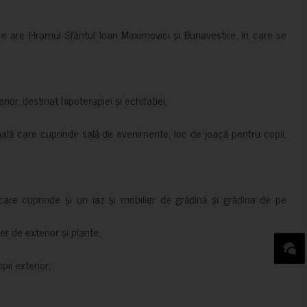
ce are Hramul Sfântul Ioan Maximovici și Bunavestire, în care se
rior, destinat hipoterapiei și echitației;
nală care cuprinde sală de evenimente, loc de joacă pentru copii,
are cuprinde și un iaz și mobilier de grădină și grădina de pe
er de exterior și plante;
ii exterior;