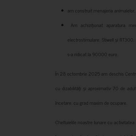
am construit menajeria animalelor, cu
Am achiziționat aparatura medi
electrostimulare: Stiwell și RT300, 
s-a ridicat la 90000 euro.
În 28 octombrie 2025 am deschis Centrul
cu dizabilități și aproximativ 70 de adul
încetare, cu grad maxim de ocupare.
Cheltuielile noastre lunare cu activitate