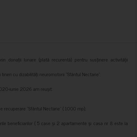
in donații lunare (plată recurentă) pentru susținere activității
ineri cu dizabilități neuromotorii ”Sfântul Nectarie”.
e 2020-iunie 2026 am reușit:
de recuperare ”Sfântul Nectarie” ( 1000 mp);
le beneficiarilor ( 5 case și 2 apartamente și casa nr 8 este la