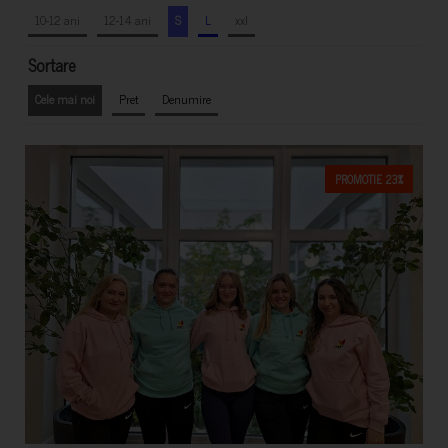
10-12 ani
12-14 ani
S
L
xxl
Sortare
Cele mai noi
Pret
Denumire
PROMOTIE 23%