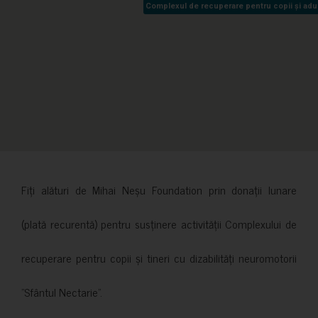
Complexul de recuperare pentru copii și adult
Complexul de recuperare pentru copii și adult
Fiți alături de Mihai Neșu Foundation prin donații lunare
(plată recurentă) pentru susținere activității Complexului de
recuperare pentru copii și tineri cu dizabilități neuromotorii
”Sfântul Nectarie”.