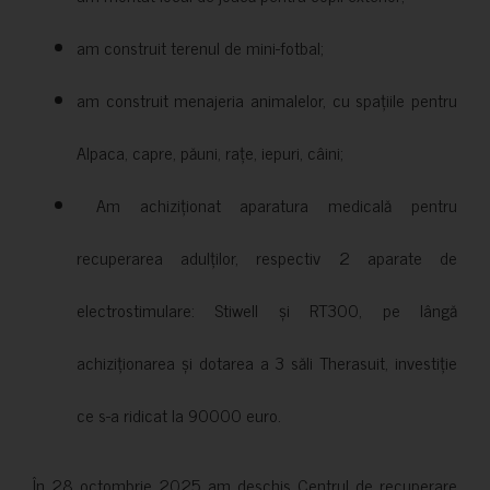
am construit terenul de mini-fotbal;
am construit menajeria animalelor, cu spațiile pentru
Alpaca, capre, păuni, rațe, iepuri, câini;
Am achiziționat aparatura medicală pentru
recuperarea adulților, respectiv 2 aparate de
electrostimulare: Stiwell și RT300, pe lângă
achiziționarea și dotarea a 3 săli Therasuit, investiție
ce s-a ridicat la 90000 euro.
În 28 octombrie 2025 am deschis Centrul de recuperare