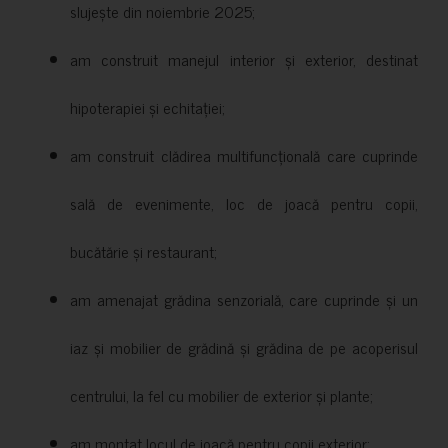
slujește din noiembrie 2025;
am construit manejul interior și exterior, destinat
hipoterapiei și echitației;
am construit clădirea multifuncțională care cuprinde
sală de evenimente, loc de joacă pentru copii,
bucătărie și restaurant;
am amenajat grădina senzorială, care cuprinde și un
iaz și mobilier de grădină și grădina de pe acoperisul
centrului, la fel cu mobilier de exterior și plante;
am montat locul de joacă pentru copii exterior;