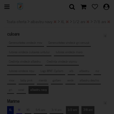
>
>
>
>
Toata oferta
albastru navy
XL
1/2 ani
7/8 ani
culoare
x
Generozitatea vindecă- mov
Generozitatea vindecă- gri cenușă
Iubirea vindecă- culoarea untului
Iubirea vindecă- maro
Credința vindecă- albastru
Credința vindecă- vișiniu
Iubirea vindecă- roșu
Logo MNF- Cyclam
alb
albastru
roz
mov
baby pink
mentă
galben
verde
albastru deschis
gri
coral
albastru navy
Marime
x
XL
M
XS
5/6 ani
3/4 ani
1/2 ani
7/8 ani