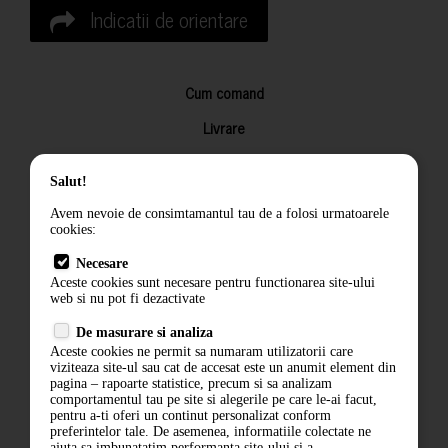
Indicatii de orientare
Cum comand
Livrare
Returnarea produselor
Salut!
Termeni si conditii
Avem nevoie de consimtamantul tau de a folosi urmatoarele
Contact
cookies:
ANPC
Necesare
Aceste cookies sunt necesare pentru functionarea site-ului
Termeni si conditii
web si nu pot fi dezactivate
Politica de confidentialitate
De masurare si analiza
Aceste cookies ne permit sa numaram utilizatorii care
ANPC
viziteaza site-ul sau cat de accesat este un anumit element din
pagina – rapoarte statistice, precum si sa analizam
comportamentul tau pe site si alegerile pe care le-ai facut,
pentru a-ti oferi un continut personalizat conform
preferintelor tale. De asemenea, informatiile colectate ne
ajuta sa imbunatatim performanta site-ului si a