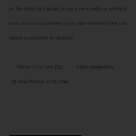
lor. Nu ezitați să îi ajutați pe cei a căror viață s-a schimbat
brusc în urma accidentelor și pe copiii nevinovati care s-au
născut cu probleme de sănătate!
Telefon: 0721 366 252 E-Mail:
info@mnf.ro
Str. Aron Pumnul, nr 19, Cihei