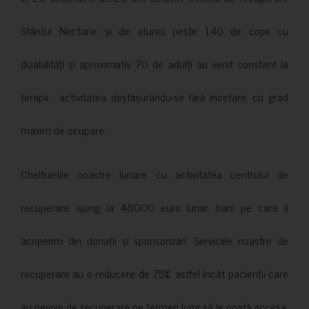
Sfântul Nectarie și de atunci peste 140 de copii cu
dizabilități și aproximativ 70 de adulți au venit constant la
terapii , activitatea desfășurându-se fără încetare, cu grad
maxim de ocupare.
Cheltuielile noastre lunare cu activitatea centrului de
recuperare ajung la 48000 euro lunar, bani pe care îi
acoperim din donații și sponsorizări. Serviciile noastre de
recuperare au o reducere de 75%, astfel încât pacienții care
au nevoie de recuperare pe termen lung să le poată accesa.