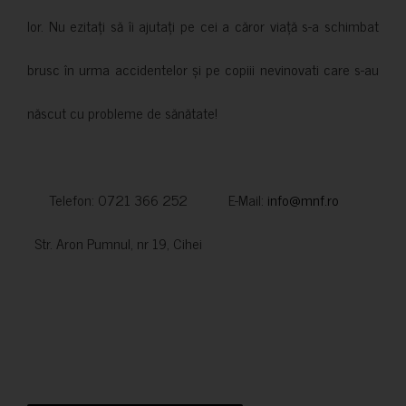
lor. Nu ezitați să îi ajutați pe cei a căror viață s-a schimbat
brusc în urma accidentelor și pe copiii nevinovati care s-au
născut cu probleme de sănătate!
Telefon: 0721 366 252 E-Mail:
info@mnf.ro
Str. Aron Pumnul, nr 19, Cihei