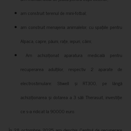
am construit terenul de mini-fotbal;
am construit menajeria animalelor, cu spațiile pentru
Alpaca, capre, păuni, rațe, iepuri, câini;
Am achiziționat aparatura medicală pentru
recuperarea adulților, respectiv 2 aparate de
electrostimulare: Stiwell și RT300, pe lângă
achiziționarea și dotarea a 3 săli Therasuit, investiție
ce s-a ridicat la 90000 euro.
În 28 octombrie 2025 am deschis Centrul de recuperare