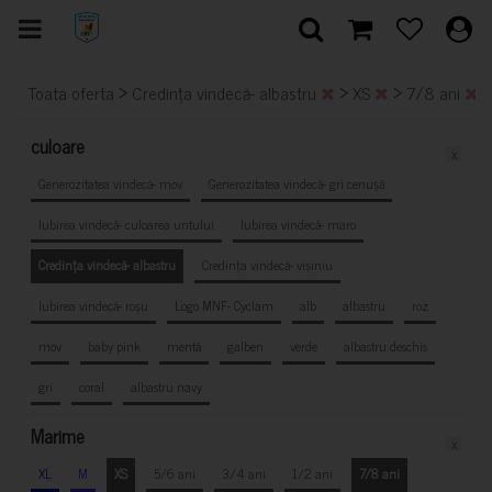
>
>
>
Toata oferta
Credința vindecă- albastru
XS
7/8 ani
culoare
x
Generozitatea vindecă- mov
Generozitatea vindecă- gri cenușă
Iubirea vindecă- culoarea untului
Iubirea vindecă- maro
Credința vindecă- albastru
Credința vindecă- vișiniu
Iubirea vindecă- roșu
Logo MNF- Cyclam
alb
albastru
roz
mov
baby pink
mentă
galben
verde
albastru deschis
gri
coral
albastru navy
Marime
x
XL
M
XS
5/6 ani
3/4 ani
1/2 ani
7/8 ani