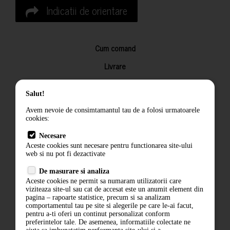
Indicatii de orientare
Cum comand
Livrare
Returnarea produselor
Salut!
Termeni si conditii
Avem nevoie de consimtamantul tau de a folosi urmatoarele
Contact
cookies:
ANPC
Necesare
Aceste cookies sunt necesare pentru functionarea site-ului
Termeni si conditii
web si nu pot fi dezactivate
De masurare si analiza
Politica de confidentialitate
Aceste cookies ne permit sa numaram utilizatorii care
viziteaza site-ul sau cat de accesat este un anumit element din
ANPC
pagina – rapoarte statistice, precum si sa analizam
comportamentul tau pe site si alegerile pe care le-ai facut,
pentru a-ti oferi un continut personalizat conform
preferintelor tale. De asemenea, informatiile colectate ne