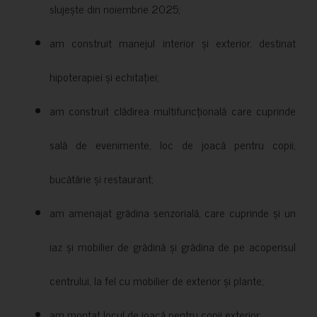
slujește din noiembrie 2025;
am construit manejul interior și exterior, destinat
hipoterapiei și echitației;
am construit clădirea multifuncțională care cuprinde
sală de evenimente, loc de joacă pentru copii,
bucătărie și restaurant;
am amenajat grădina senzorială, care cuprinde și un
iaz și mobilier de grădină și grădina de pe acoperisul
centrului, la fel cu mobilier de exterior și plante;
am montat locul de joacă pentru copii exterior;