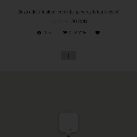
Bluză adulți- iubirea, credința, generozitatea vindecă
150 RON
130 RON
Detalii
CUMPARA
1
-