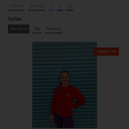
10-12 ani
12-14 ani
S
L
xxl
Sortare
Cele mai noi
Pret
Denumire
PROMOTIE 13%