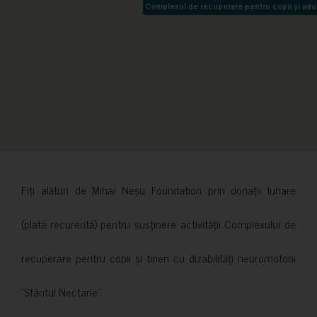
Complexul de recuperare pentru copii și adult
Complexul de recuperare pentru copii și adult
Fiți alături de Mihai Neșu Foundation prin donații lunare
(plată recurentă) pentru susținere activității Complexului de
recuperare pentru copii și tineri cu dizabilități neuromotorii
”Sfântul Nectarie”.