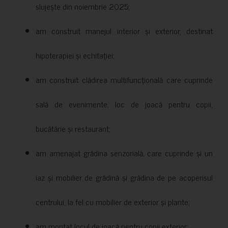
slujește din noiembrie 2025;
am construit manejul interior și exterior, destinat
hipoterapiei și echitației;
am construit clădirea multifuncțională care cuprinde
sală de evenimente, loc de joacă pentru copii,
bucătărie și restaurant;
am amenajat grădina senzorială, care cuprinde și un
iaz și mobilier de grădină și grădina de pe acoperisul
centrului, la fel cu mobilier de exterior și plante;
am montat locul de joacă pentru copii exterior;