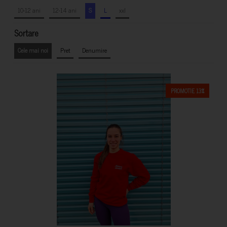
10-12 ani
12-14 ani
S
L
xxl
Sortare
Cele mai noi
Pret
Denumire
PROMOTIE 13%