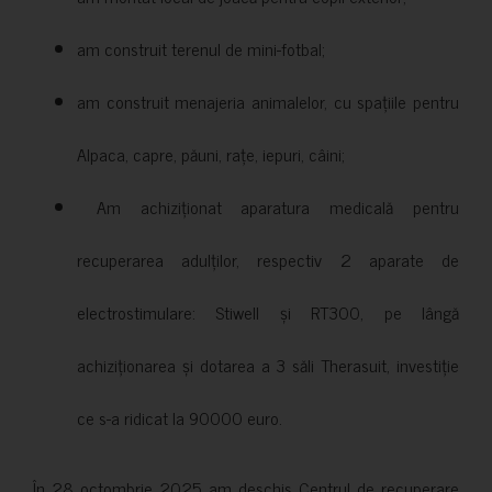
am construit terenul de mini-fotbal;
am construit menajeria animalelor, cu spațiile pentru
Alpaca, capre, păuni, rațe, iepuri, câini;
Am achiziționat aparatura medicală pentru
recuperarea adulților, respectiv 2 aparate de
electrostimulare: Stiwell și RT300, pe lângă
achiziționarea și dotarea a 3 săli Therasuit, investiție
ce s-a ridicat la 90000 euro.
În 28 octombrie 2025 am deschis Centrul de recuperare