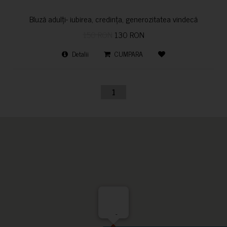
Bluză adulți- iubirea, credința, generozitatea vindecă
150 RON
130 RON
Detalii
CUMPARA
1
-