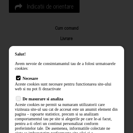
Indicatii de orientare
Cum comand
Livrare
Returnarea produselor
Salut!
Termeni si conditii
Avem nevoie de consimtamantul tau de a folosi urmatoarele
Contact
cookies:
ANPC
Necesare
Aceste cookies sunt necesare pentru functionarea site-ului
Termeni si conditii
web si nu pot fi dezactivate
De masurare si analiza
Politica de confidentialitate
Aceste cookies ne permit sa numaram utilizatorii care
viziteaza site-ul sau cat de accesat este un anumit element din
ANPC
pagina – rapoarte statistice, precum si sa analizam
comportamentul tau pe site si alegerile pe care le-ai facut,
pentru a-ti oferi un continut personalizat conform
preferintelor tale. De asemenea, informatiile colectate ne