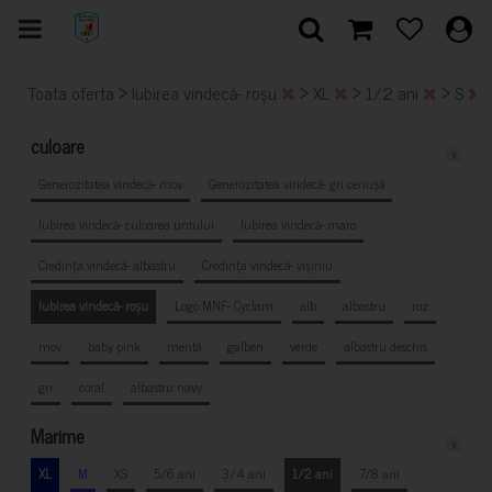
>
>
>
>
Toata oferta
Iubirea vindecă- roșu
XL
1/2 ani
S
culoare
x
Generozitatea vindecă- mov
Generozitatea vindecă- gri cenușă
Iubirea vindecă- culoarea untului
Iubirea vindecă- maro
Credința vindecă- albastru
Credința vindecă- vișiniu
Iubirea vindecă- roșu
Logo MNF- Cyclam
alb
albastru
roz
mov
baby pink
mentă
galben
verde
albastru deschis
gri
coral
albastru navy
Marime
x
XL
M
XS
5/6 ani
3/4 ani
1/2 ani
7/8 ani