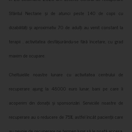
Sfântul Nectarie și de atunci peste 140 de copii cu
dizabilități și aproximativ 70 de adulți au venit constant la
terapii , activitatea desfășurându-se fără încetare, cu grad
maxim de ocupare.
Cheltuielile noastre lunare cu activitatea centrului de
recuperare ajung la 48000 euro lunar, bani pe care îi
acoperim din donații și sponsorizări. Serviciile noastre de
recuperare au o reducere de 75%, astfel încât pacienții care
au nevoie de recuperare pe termen lung să le poată accesa.