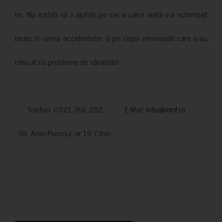
lor. Nu ezitați să îi ajutați pe cei a căror viață s-a schimbat
brusc în urma accidentelor și pe copiii nevinovati care s-au
născut cu probleme de sănătate!
Telefon: 0721 366 252 E-Mail:
info@mnf.ro
Str. Aron Pumnul, nr 19, Cihei