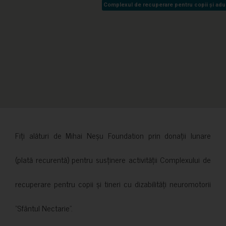
Complexul de recuperare pentru copii și adult
Complexul de recuperare pentru copii și adult
Fiți alături de Mihai Neșu Foundation prin donații lunare
(plată recurentă) pentru susținere activității Complexului de
recuperare pentru copii și tineri cu dizabilități neuromotorii
”Sfântul Nectarie”.