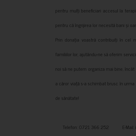
pentru mulți beneficiari accesul la terapi
pentru că îngrijirea lor necesită bani și oa
Prin donația voastră contribuiți în cel 
familiilor lor, ajutându-ne să oferim servic
noi să ne putem organiza mai bine, încât să
a căror viață s-a schimbat brusc în urma 
de sănătate!
Telefon: 0721 366 252 E-Mail: