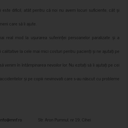
i este dificil, atât pentru că noi nu avem locuri suficiente, cât și
meni care să îi ajute.
mai real mod la ușurarea suferinței persoanelor paralizate și a
ii calitative la cele mai mici costuri pentru pacienți și ne ajutați pe
 venim în întâmpinarea nevoilor lor. Nu ezitați să îi ajutați pe cei
accidentelor și pe copiii nevinovati care s-au născut cu probleme
info@mnf.ro
Str. Aron Pumnul, nr 19, Cihei