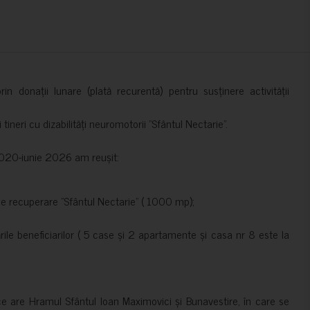
in donații lunare (plată recurentă) pentru susținere activității
ineri cu dizabilități neuromotorii ”Sfântul Nectarie”.
e 2020-iunie 2026 am reușit:
de recuperare ”Sfântul Nectarie” ( 1000 mp);
le beneficiarilor ( 5 case și 2 apartamente și casa nr 8 este la
ce are Hramul Sfântul Ioan Maximovici și Bunavestire, în care se