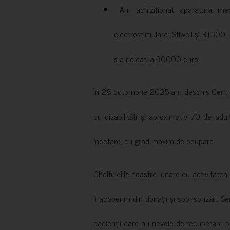
Am achiziționat aparatura medi
electrostimulare: Stiwell și RT300, 
s-a ridicat la 90000 euro.
În 28 octombrie 2025 am deschis Centrul
cu dizabilități și aproximativ 70 de adul
încetare, cu grad maxim de ocupare.
Cheltuielile noastre lunare cu activitate
îi acoperim din donații și sponsorizări. S
pacienții care au nevoie de recuperare p