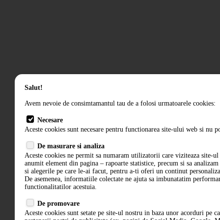
Salut!
Avem nevoie de consimtamantul tau de a folosi urmatoarele cookies:
Necesare
Aceste cookies sunt necesare pentru functionarea site-ului web si nu po
De masurare si analiza
Aceste cookies ne permit sa numaram utilizatorii care viziteaza site-ul 
anumit element din pagina – rapoarte statistice, precum si sa analiza
si alegerile pe care le-ai facut, pentru a-ti oferi un continut personaliz
De asemenea, informatiile colectate ne ajuta sa imbunatatim performant
functionalitatilor acestuia.
De promovare
Aceste cookies sunt setate pe site-ul nostru in baza unor acorduri pe c