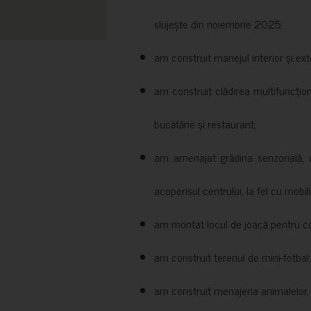
slujește din noiembrie 2025;
am construit manejul interior și exte
am construit clădirea multifuncțio
bucătărie și restaurant;
am amenajat grădina senzorială, c
acoperisul centrului, la fel cu mobili
am montat locul de joacă pentru cop
am construit terenul de mini-fotbal;
am construit menajeria animalelor, cu