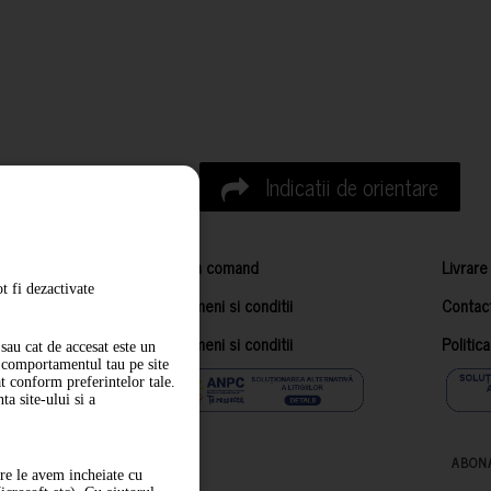
Indicatii de orientare
Cum comand
Livrare
t fi dezactivate
Termeni si conditii
Contac
Termeni si conditii
Politic
sau cat de accesat este un
m comportamentul tau pe site
at conform preferintelor tale.
a site-ului si a
ABON
are le avem incheiate cu