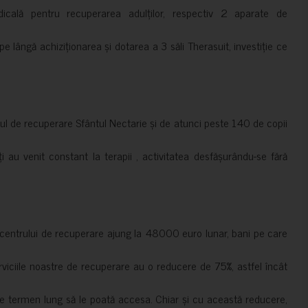
cală pentru recuperarea adulților, respectiv 2 aparate de
pe lângă achiziționarea și dotarea a 3 săli Therasuit, investiție ce
 de recuperare Sfântul Nectarie și de atunci peste 140 de copii
ți au venit constant la terapii , activitatea desfășurându-se fără
a centrului de recuperare ajung la 48000 euro lunar, bani pe care
erviciile noastre de recuperare au o reducere de 75%, astfel încât
e termen lung să le poată accesa. Chiar și cu această reducere,