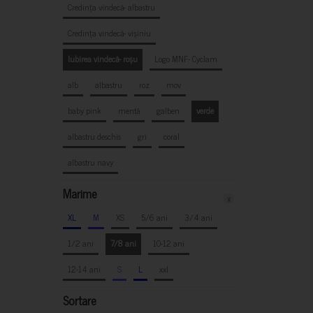
Credința vindecă- albastru
Credința vindecă- vișiniu
Iubirea vindecă- roșu
Logo MNF- Cyclam
alb
albastru
roz
mov
baby pink
mentă
galben
verde
albastru deschis
gri
coral
albastru navy
Marime
x
XL
M
XS
5/6 ani
3/4 ani
1/2 ani
7/8 ani
10-12 ani
12-14 ani
S
L
xxl
Sortare