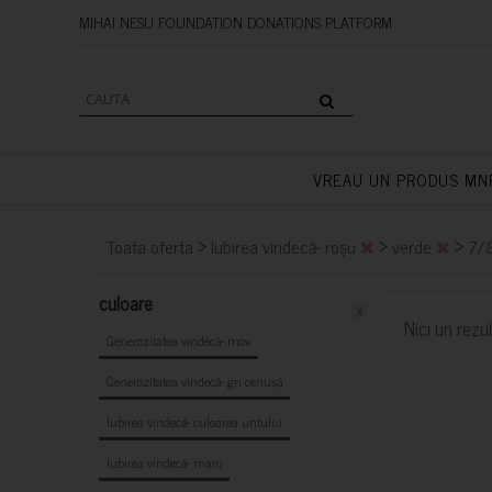
MIHAI NESU FOUNDATION DONAT
VREAU UN PRODUS MN
>
>
>
Toata oferta
Iubirea vindecă- roșu
verde
7/
culoare
x
Nici un rezul
Generozitatea vindecă- mov
Generozitatea vindecă- gri cenușă
Iubirea vindecă- culoarea untului
Iubirea vindecă- maro