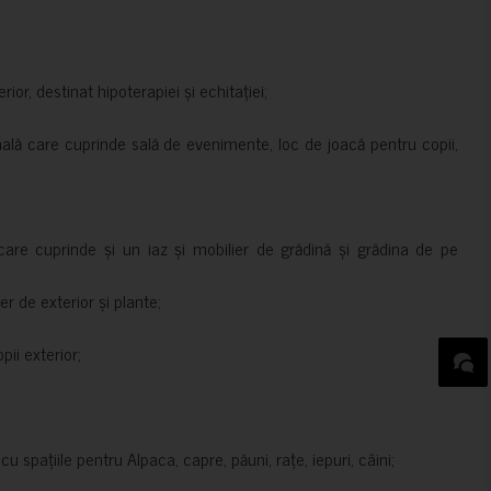
rior, destinat hipoterapiei și echitației;
nală care cuprinde sală de evenimente, loc de joacă pentru copii,
are cuprinde și un iaz și mobilier de grădină și grădina de pe
er de exterior și plante;
ii exterior;
 spațiile pentru Alpaca, capre, păuni, rațe, iepuri, câini;