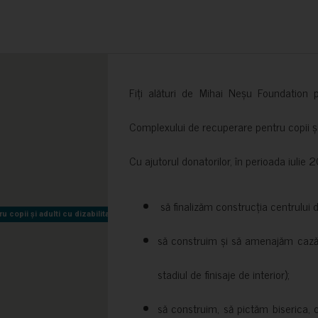
Fiți alături de Mihai Neșu Foundation pr
Complexului de recuperare pentru copii și t
Cu ajutorul donatorilor, în perioada iuli
să finalizăm construcția centrului 
copii și adulti cu dizabilitati neuromotorii Sfântul Nectarie
copii și adulti cu dizabilitati neuromotorii Sfântul Nectarie
să construim și să amenajăm cazări
stadiul de finisaje de interior);
să construim, să pictăm biserica, 