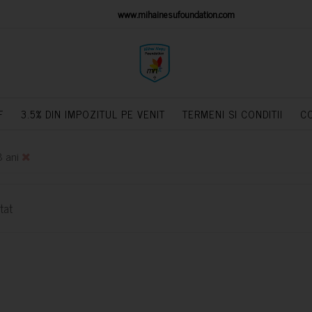
IONS PLATFORM
www.mihainesufoundation.com
powere
F
3.5% DIN IMPOZITUL PE VENIT
TERMENI SI CONDITII
C
8 ani
tat