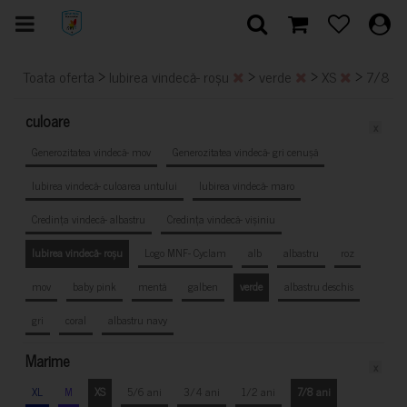
>
>
>
>
Toata oferta
Iubirea vindecă- roșu
verde
XS
7/8 a
culoare
x
Generozitatea vindecă- mov
Generozitatea vindecă- gri cenușă
Iubirea vindecă- culoarea untului
Iubirea vindecă- maro
Credința vindecă- albastru
Credința vindecă- vișiniu
Iubirea vindecă- roșu
Logo MNF- Cyclam
alb
albastru
roz
mov
baby pink
mentă
galben
verde
albastru deschis
gri
coral
albastru navy
Marime
x
XL
M
XS
5/6 ani
3/4 ani
1/2 ani
7/8 ani