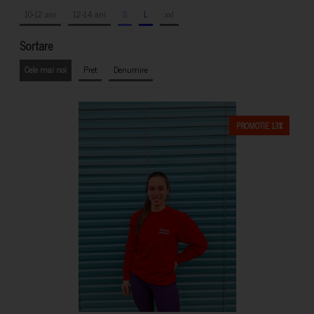
10-12 ani
12-14 ani
S
L
xxl
Sortare
Cele mai noi
Pret
Denumire
PROMOTIE 13%