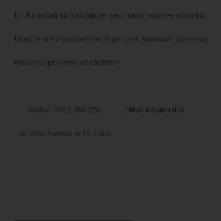
lor. Nu ezitați să îi ajutați pe cei a căror viață s-a schimbat
brusc în urma accidentelor și pe copiii nevinovati care s-au
născut cu probleme de sănătate!
Telefon: 0721 366 252 E-Mail:
info@mnf.ro
Str. Aron Pumnul, nr 19, Cihei