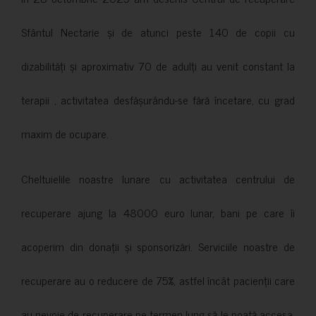
Sfântul Nectarie și de atunci peste 140 de copii cu
dizabilități și aproximativ 70 de adulți au venit constant la
terapii , activitatea desfășurându-se fără încetare, cu grad
maxim de ocupare.
Cheltuielile noastre lunare cu activitatea centrului de
recuperare ajung la 48000 euro lunar, bani pe care îi
acoperim din donații și sponsorizări. Serviciile noastre de
recuperare au o reducere de 75%, astfel încât pacienții care
au nevoie de recuperare pe termen lung să le poată accesa.