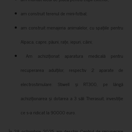
am construit terenul de mini-fotbal;
am construit menajeria animalelor, cu spațiile pentru
Alpaca, capre, păuni, rațe, iepuri, câini;
Am achiziționat aparatura medicală pentru
recuperarea adulților, respectiv 2 aparate de
electrostimulare: Stiwell și RT300, pe lângă
achiziționarea și dotarea a 3 săli Therasuit, investiție
ce s-a ridicat la 90000 euro.
În 28 octombrie 2025 am deschis Centrul de recuperare