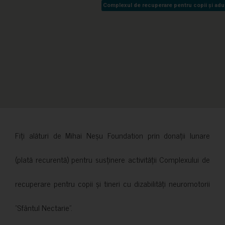
Complexul de recuperare pentru copii și adult
Complexul de recuperare pentru copii și adult
Fiți alături de Mihai Neșu Foundation prin donații lunare
(plată recurentă) pentru susținere activității Complexului de
recuperare pentru copii și tineri cu dizabilități neuromotorii
”Sfântul Nectarie”.