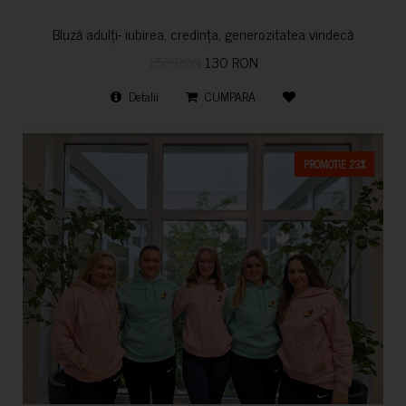
Bluză adulți- iubirea, credința, generozitatea vindecă
150 RON
130 RON
Detalii
CUMPARA
PROMOTIE 23%