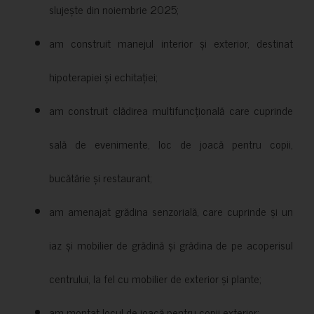
slujește din noiembrie 2025;
am construit manejul interior și exterior, destinat
hipoterapiei și echitației;
am construit clădirea multifuncțională care cuprinde
sală de evenimente, loc de joacă pentru copii,
bucătărie și restaurant;
am amenajat grădina senzorială, care cuprinde și un
iaz și mobilier de grădină și grădina de pe acoperisul
centrului, la fel cu mobilier de exterior și plante;
am montat locul de joacă pentru copii exterior;