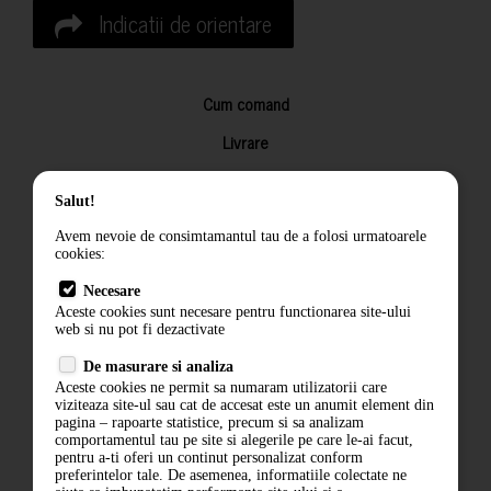
Indicatii de orientare
Cum comand
Livrare
Returnarea produselor
Salut!
Termeni si conditii
Avem nevoie de consimtamantul tau de a folosi urmatoarele
Contact
cookies:
ANPC
Necesare
Aceste cookies sunt necesare pentru functionarea site-ului
Termeni si conditii
web si nu pot fi dezactivate
Politica de confidentialitate
De masurare si analiza
Aceste cookies ne permit sa numaram utilizatorii care
ANPC
viziteaza site-ul sau cat de accesat este un anumit element din
pagina – rapoarte statistice, precum si sa analizam
comportamentul tau pe site si alegerile pe care le-ai facut,
pentru a-ti oferi un continut personalizat conform
preferintelor tale. De asemenea, informatiile colectate ne