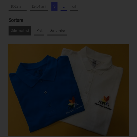
10-12 ani
12-14 ani
S
L
xxl
Sortare
Cele mai noi
Pret
Denumire