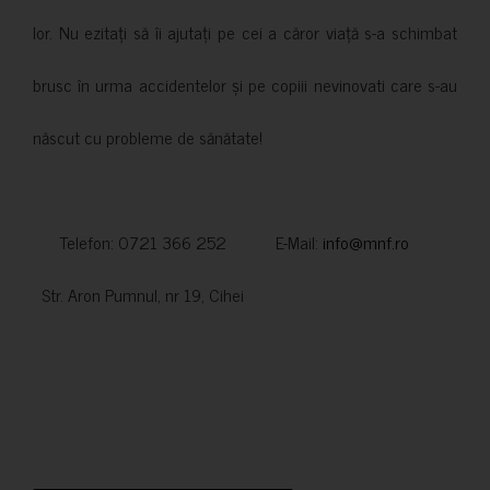
lor. Nu ezitați să îi ajutați pe cei a căror viață s-a schimbat
brusc în urma accidentelor și pe copiii nevinovati care s-au
născut cu probleme de sănătate!
Telefon: 0721 366 252 E-Mail:
info@mnf.ro
Str. Aron Pumnul, nr 19, Cihei