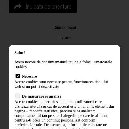
Indicatii de orientare
Cum comand
Livrare
Returnarea produselor
Salut!
Termeni si conditii
Avem nevoie de consimtamantul tau de a folosi urmatoarele
Contact
cookies:
ANPC
Necesare
Aceste cookies sunt necesare pentru functionarea site-ului
Termeni si conditii
web si nu pot fi dezactivate
Politica de confidentialitate
De masurare si analiza
Aceste cookies ne permit sa numaram utilizatorii care
ANPC
viziteaza site-ul sau cat de accesat este un anumit element din
pagina – rapoarte statistice, precum si sa analizam
comportamentul tau pe site si alegerile pe care le-ai facut,
pentru a-ti oferi un continut personalizat conform
preferintelor tale. De asemenea, informatiile colectate ne