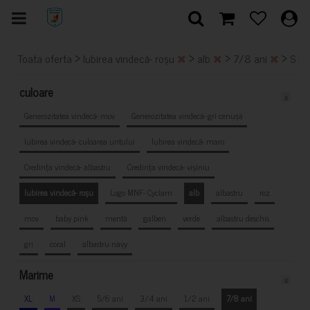
>
>
>
>
Toata oferta
Iubirea vindecă- roșu
alb
7/8 ani
S
culoare
x
Generozitatea vindecă- mov
Generozitatea vindecă- gri cenușă
Iubirea vindecă- culoarea untului
Iubirea vindecă- maro
Credința vindecă- albastru
Credința vindecă- vișiniu
Iubirea vindecă- roșu
Logo MNF- Cyclam
alb
albastru
roz
mov
baby pink
mentă
galben
verde
albastru deschis
gri
coral
albastru navy
Marime
x
XL
M
XS
5/6 ani
3/4 ani
1/2 ani
7/8 ani