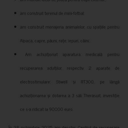
am construit terenul de mini-fotbal;
am construit menajeria animalelor, cu spațiile pentru
Alpaca, capre, păuni, rațe, iepuri, câini;
Am achiziționat aparatura medicală pentru
recuperarea adulților, respectiv 2 aparate de
electrostimulare: Stiwell și RT300, pe lângă
achiziționarea și dotarea a 3 săli Therasuit, investiție
ce s-a ridicat la 90000 euro.
În 28 octombrie 2025 am deschis Centrul de recuperare