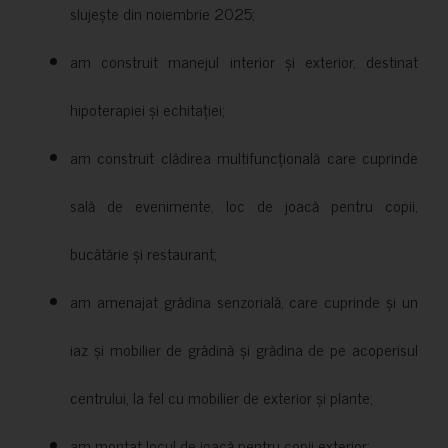
slujește din noiembrie 2025;
am construit manejul interior și exterior, destinat
hipoterapiei și echitației;
am construit clădirea multifuncțională care cuprinde
sală de evenimente, loc de joacă pentru copii,
bucătărie și restaurant;
am amenajat grădina senzorială, care cuprinde și un
iaz și mobilier de grădină și grădina de pe acoperisul
centrului, la fel cu mobilier de exterior și plante;
am montat locul de joacă pentru copii exterior;