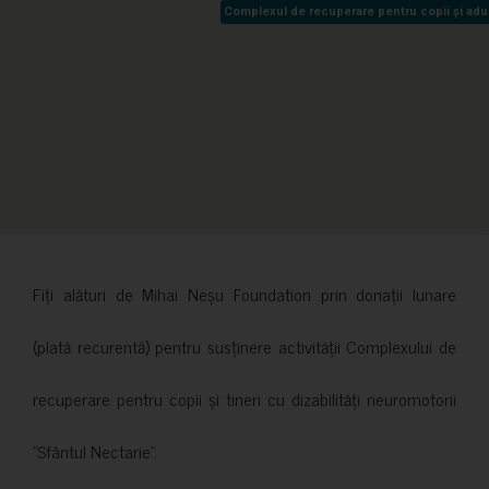
Complexul de recuperare pentru copii și adult
Complexul de recuperare pentru copii și adult
Fiți alături de Mihai Neșu Foundation prin donații lunare
(plată recurentă) pentru susținere activității Complexului de
recuperare pentru copii și tineri cu dizabilități neuromotorii
”Sfântul Nectarie”.