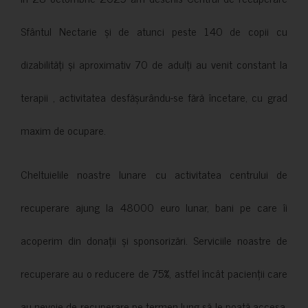
Sfântul Nectarie și de atunci peste 140 de copii cu
dizabilități și aproximativ 70 de adulți au venit constant la
terapii , activitatea desfășurându-se fără încetare, cu grad
maxim de ocupare.
Cheltuielile noastre lunare cu activitatea centrului de
recuperare ajung la 48000 euro lunar, bani pe care îi
acoperim din donații și sponsorizări. Serviciile noastre de
recuperare au o reducere de 75%, astfel încât pacienții care
au nevoie de recuperare pe termen lung să le poată accesa.