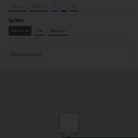
10-12 ani
12-14 ani
S
L
xxl
Sortare
Cele mai noi
Pret
Denumire
Nici un rezultat
-