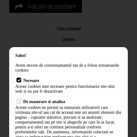
Indicatii de orientare
Cum comand
Livrare
Returnarea produselor
Salut!
Termeni si conditii
Avem nevoie de consimtamantul tau de a folosi urmatoarele
Contact
cookies:
ANPC
Necesare
Aceste cookies sunt necesare pentru functionarea site-ului
Termeni si conditii
web si nu pot fi dezactivate
De masurare si analiza
Politica de confidentialitate
Aceste cookies ne permit sa numaram utilizatorii care
viziteaza site-ul sau cat de accesat este un anumit element din
ANPC
pagina – rapoarte statistice, precum si sa analizam
comportamentul tau pe site si alegerile pe care le-ai facut,
pentru a-ti oferi un continut personalizat conform
preferintelor tale. De asemenea, informatiile colectate ne
ajuta sa imbunatatim performanta site-ului si a