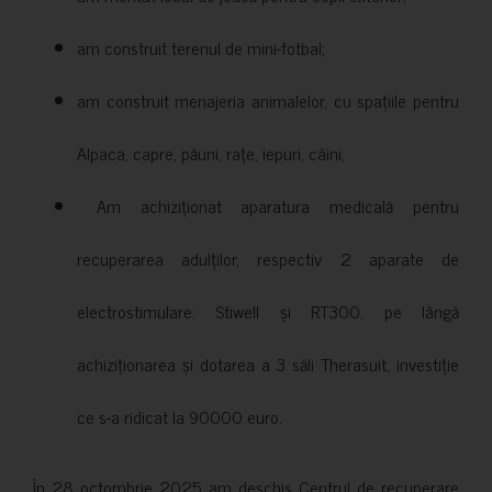
am construit terenul de mini-fotbal;
am construit menajeria animalelor, cu spațiile pentru
Alpaca, capre, păuni, rațe, iepuri, câini;
Am achiziționat aparatura medicală pentru
recuperarea adulților, respectiv 2 aparate de
electrostimulare: Stiwell și RT300, pe lângă
achiziționarea și dotarea a 3 săli Therasuit, investiție
ce s-a ridicat la 90000 euro.
În 28 octombrie 2025 am deschis Centrul de recuperare