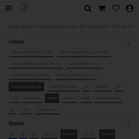
>
>
>
>
Toata oferta
Iubirea vindecă- roșu
mentă
3/4 ani
culoare
x
Generozitatea vindecă- mov
Generozitatea vindecă- gri cenușă
Iubirea vindecă- culoarea untului
Iubirea vindecă- maro
Credința vindecă- albastru
Credința vindecă- vișiniu
Iubirea vindecă- roșu
Logo MNF- Cyclam
alb
albastru
roz
mov
baby pink
mentă
galben
verde
albastru deschis
gri
coral
albastru navy
Marime
x
XL
M
XS
5/6 ani
3/4 ani
1/2 ani
7/8 ani