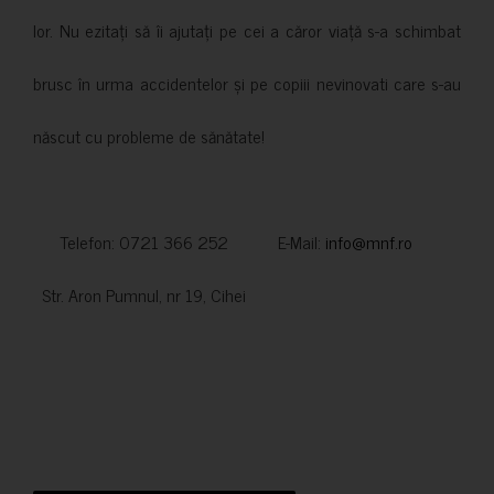
lor. Nu ezitați să îi ajutați pe cei a căror viață s-a schimbat
brusc în urma accidentelor și pe copiii nevinovati care s-au
născut cu probleme de sănătate!
Telefon: 0721 366 252 E-Mail:
info@mnf.ro
Str. Aron Pumnul, nr 19, Cihei