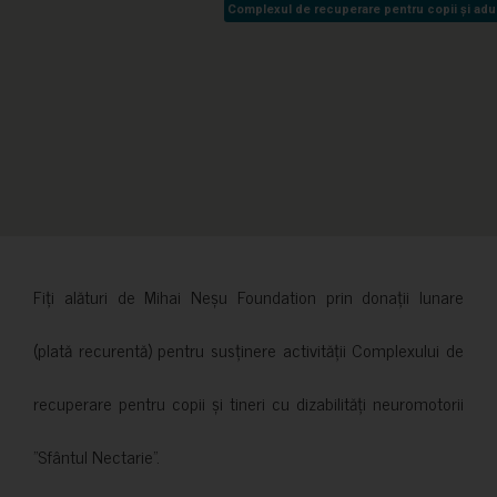
Complexul de recuperare pentru copii și adult
Complexul de recuperare pentru copii și adult
Fiți alături de Mihai Neșu Foundation prin donații lunare
(plată recurentă) pentru susținere activității Complexului de
recuperare pentru copii și tineri cu dizabilități neuromotorii
”Sfântul Nectarie”.