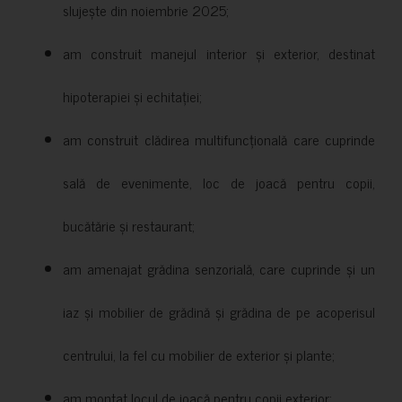
slujește din noiembrie 2025;
am construit manejul interior și exterior, destinat
hipoterapiei și echitației;
am construit clădirea multifuncțională care cuprinde
sală de evenimente, loc de joacă pentru copii,
bucătărie și restaurant;
am amenajat grădina senzorială, care cuprinde și un
iaz și mobilier de grădină și grădina de pe acoperisul
centrului, la fel cu mobilier de exterior și plante;
am montat locul de joacă pentru copii exterior;