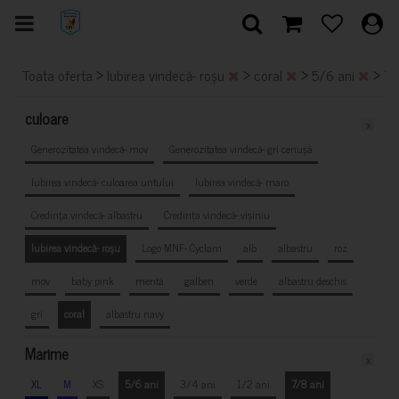
>
>
>
>
Toata oferta
Iubirea vindecă- roșu
coral
5/6 ani
7/
culoare
x
Generozitatea vindecă- mov
Generozitatea vindecă- gri cenușă
Iubirea vindecă- culoarea untului
Iubirea vindecă- maro
Credința vindecă- albastru
Credința vindecă- vișiniu
Iubirea vindecă- roșu
Logo MNF- Cyclam
alb
albastru
roz
mov
baby pink
mentă
galben
verde
albastru deschis
gri
coral
albastru navy
Marime
x
XL
M
XS
5/6 ani
3/4 ani
1/2 ani
7/8 ani