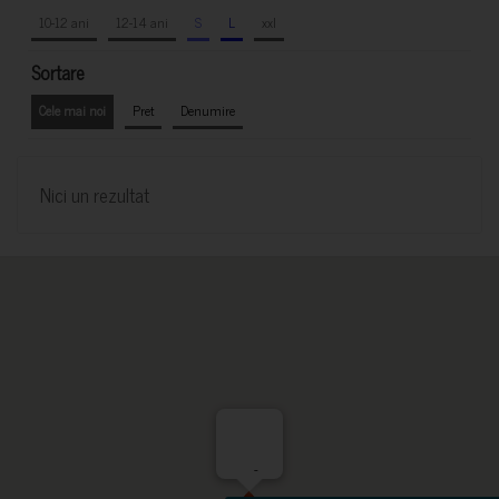
10-12 ani
12-14 ani
S
L
xxl
Sortare
Cele mai noi
Pret
Denumire
Nici un rezultat
-