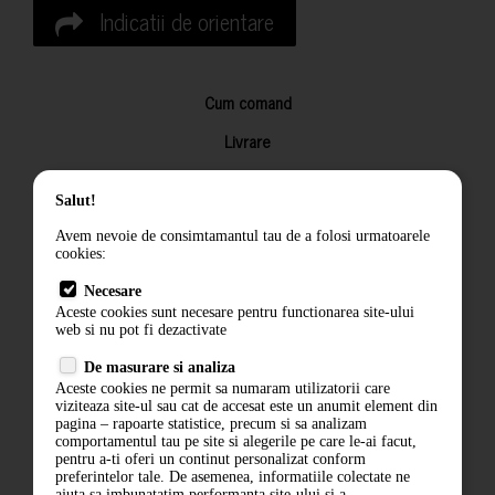
Indicatii de orientare
Cum comand
Livrare
Returnarea produselor
Salut!
Termeni si conditii
Avem nevoie de consimtamantul tau de a folosi urmatoarele
Contact
cookies:
ANPC
Necesare
Aceste cookies sunt necesare pentru functionarea site-ului
Termeni si conditii
web si nu pot fi dezactivate
De masurare si analiza
Politica de confidentialitate
Aceste cookies ne permit sa numaram utilizatorii care
viziteaza site-ul sau cat de accesat este un anumit element din
ANPC
pagina – rapoarte statistice, precum si sa analizam
comportamentul tau pe site si alegerile pe care le-ai facut,
pentru a-ti oferi un continut personalizat conform
preferintelor tale. De asemenea, informatiile colectate ne
ajuta sa imbunatatim performanta site-ului si a