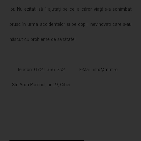
lor. Nu ezitați să îi ajutați pe cei a căror viață s-a schimbat
brusc în urma accidentelor și pe copiii nevinovati care s-au
născut cu probleme de sănătate!
Telefon: 0721 366 252 E-Mail:
info@mnf.ro
Str. Aron Pumnul, nr 19, Cihei