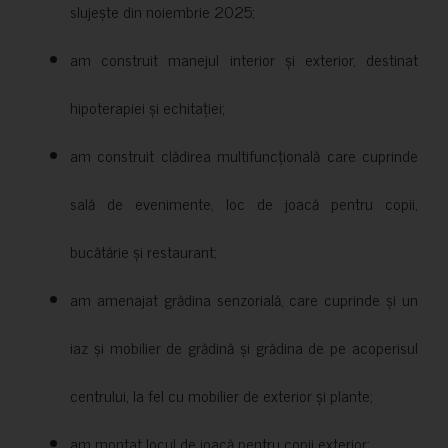
slujește din noiembrie 2025;
am construit manejul interior și exterior, destinat
hipoterapiei și echitației;
am construit clădirea multifuncțională care cuprinde
sală de evenimente, loc de joacă pentru copii,
bucătărie și restaurant;
am amenajat grădina senzorială, care cuprinde și un
iaz și mobilier de grădină și grădina de pe acoperisul
centrului, la fel cu mobilier de exterior și plante;
am montat locul de joacă pentru copii exterior;