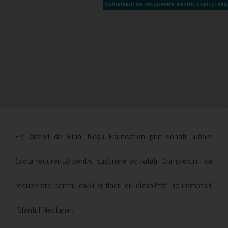
Complexul de recuperare pentru copii și adult
Complexul de recuperare pentru copii și adult
Fiți alături de Mihai Neșu Foundation prin donații lunare
(plată recurentă) pentru susținere activității Complexului de
recuperare pentru copii și tineri cu dizabilități neuromotorii
”Sfântul Nectarie”.