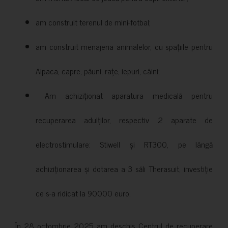
am construit terenul de mini-fotbal;
am construit menajeria animalelor, cu spațiile pentru
Alpaca, capre, păuni, rațe, iepuri, câini;
Am achiziționat aparatura medicală pentru
recuperarea adulților, respectiv 2 aparate de
electrostimulare: Stiwell și RT300, pe lângă
achiziționarea și dotarea a 3 săli Therasuit, investiție
ce s-a ridicat la 90000 euro.
În 28 octombrie 2025 am deschis Centrul de recuperare