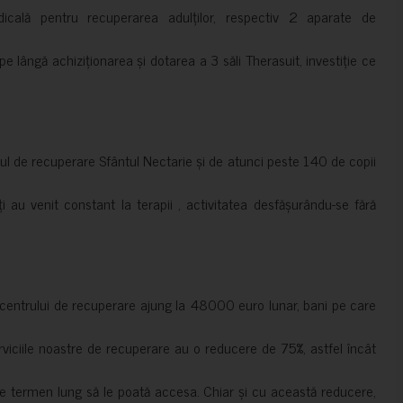
cală pentru recuperarea adulților, respectiv 2 aparate de
pe lângă achiziționarea și dotarea a 3 săli Therasuit, investiție ce
 de recuperare Sfântul Nectarie și de atunci peste 140 de copii
ți au venit constant la terapii , activitatea desfășurându-se fără
a centrului de recuperare ajung la 48000 euro lunar, bani pe care
erviciile noastre de recuperare au o reducere de 75%, astfel încât
e termen lung să le poată accesa. Chiar și cu această reducere,