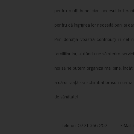
pentru mulți beneficiari accesul la terapi
pentru că îngrijirea lor necesită bani și oa
Prin donația voastră contribuiți în cel 
familiilor lor, ajutându-ne să oferim servic
noi să ne putem organiza mai bine, încât să
a căror viață s-a schimbat brusc în urma 
de sănătate!
Telefon: 0721 366 252 E-Mail: