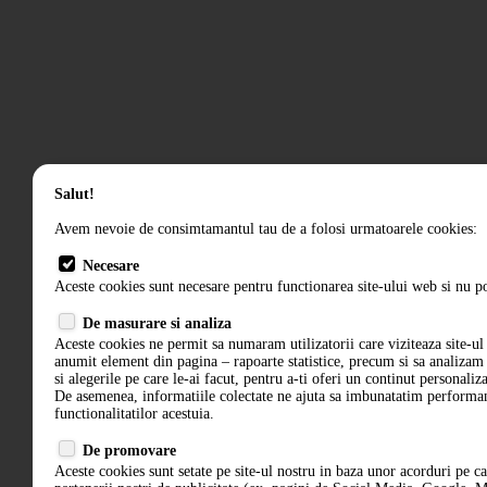
Salut!
Avem nevoie de consimtamantul tau de a folosi urmatoarele cookies:
Necesare
Aceste cookies sunt necesare pentru functionarea site-ului web si nu po
De masurare si analiza
Aceste cookies ne permit sa numaram utilizatorii care viziteaza site-ul 
anumit element din pagina – rapoarte statistice, precum si sa analiza
si alegerile pe care le-ai facut, pentru a-ti oferi un continut personaliz
De asemenea, informatiile colectate ne ajuta sa imbunatatim performant
functionalitatilor acestuia.
De promovare
Aceste cookies sunt setate pe site-ul nostru in baza unor acorduri pe c