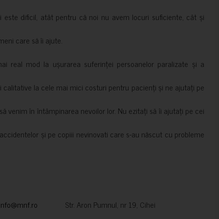
i este dificil, atât pentru că noi nu avem locuri suficiente, cât și
meni care să îi ajute.
mai real mod la ușurarea suferinței persoanelor paralizate și a
ii calitative la cele mai mici costuri pentru pacienți și ne ajutați pe
 venim în întâmpinarea nevoilor lor. Nu ezitați să îi ajutați pe cei
accidentelor și pe copiii nevinovati care s-au născut cu probleme
info@mnf.ro
Str. Aron Pumnul, nr 19, Cihei