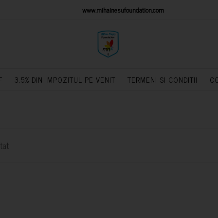
IONS PLATFORM
www.mihainesufoundation.com
powere
F
3.5% DIN IMPOZITUL PE VENIT
TERMENI SI CONDITII
C
tat