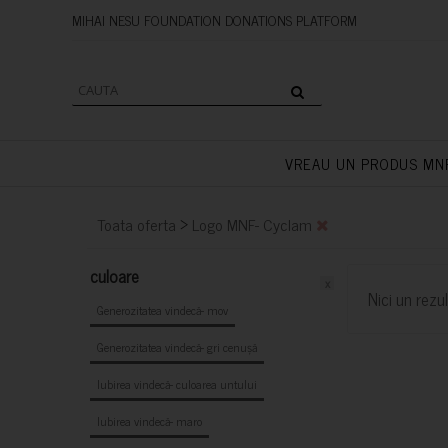
MIHAI NESU FOUNDATION DONAT
VREAU UN PRODUS MN
>
Toata oferta
Logo MNF- Cyclam
culoare
x
Nici un rezul
Generozitatea vindecă- mov
Generozitatea vindecă- gri cenușă
Iubirea vindecă- culoarea untului
Iubirea vindecă- maro