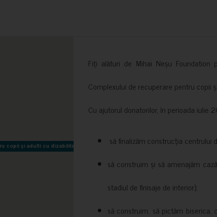
Fiți alături de Mihai Neșu Foundation pr
Complexului de recuperare pentru copii și t
Cu ajutorul donatorilor, în perioada iuli
să finalizăm construcția centrului 
copii și adulti cu dizabilitati neuromotorii Sfântul Nectarie
copii și adulti cu dizabilitati neuromotorii Sfântul Nectarie
să construim și să amenajăm cazări
stadiul de finisaje de interior);
să construim, să pictăm biserica, 