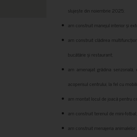
slujește din noiembrie 2025;
am construit manejul interior și exte
am construit clădirea multifuncțio
bucătărie și restaurant;
am amenajat grădina senzorială, c
acoperisul centrului, la fel cu mobili
am montat locul de joacă pentru cop
am construit terenul de mini-fotbal;
am construit menajeria animalelor, cu