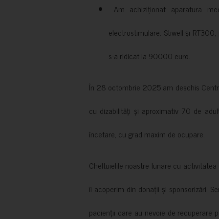
Am achiziționat aparatura medi
electrostimulare: Stiwell și RT300, 
s-a ridicat la 90000 euro.
În 28 octombrie 2025 am deschis Centrul
cu dizabilități și aproximativ 70 de adul
încetare, cu grad maxim de ocupare.
Cheltuielile noastre lunare cu activitate
îi acoperim din donații și sponsorizări. S
pacienții care au nevoie de recuperare p