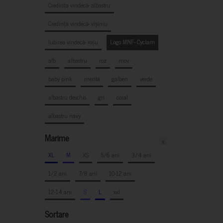
Credința vindecă- albastru
Credința vindecă- vișiniu
Iubirea vindecă- roșu
Logo MNF- Cyclam
alb
albastru
roz
mov
baby pink
mentă
galben
verde
albastru deschis
gri
coral
albastru navy
Marime
x
XL
M
XS
5/6 ani
3/4 ani
1/2 ani
7/8 ani
10-12 ani
12-14 ani
S
L
xxl
Sortare