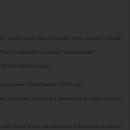
in donații lunare (plată recurentă) pentru susținere activității
ineri cu dizabilități neuromotorii ”Sfântul Nectarie”.
e 2020-iunie 2026 am reușit:
de recuperare ”Sfântul Nectarie” ( 1000 mp);
le beneficiarilor ( 5 case și 2 apartamente și casa nr 8 este la
ce are Hramul Sfântul Ioan Maximovici și Bunavestire, în care se