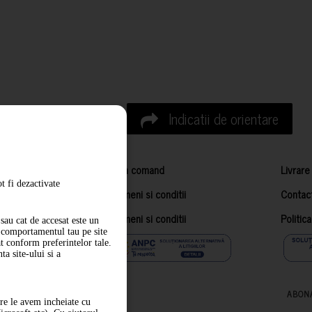
Indicatii de orientare
Cum comand
Livrare
t fi dezactivate
Termeni si conditii
Contac
Termeni si conditii
Politic
sau cat de accesat este un
m comportamentul tau pe site
at conform preferintelor tale.
a site-ului si a
ABON
are le avem incheiate cu