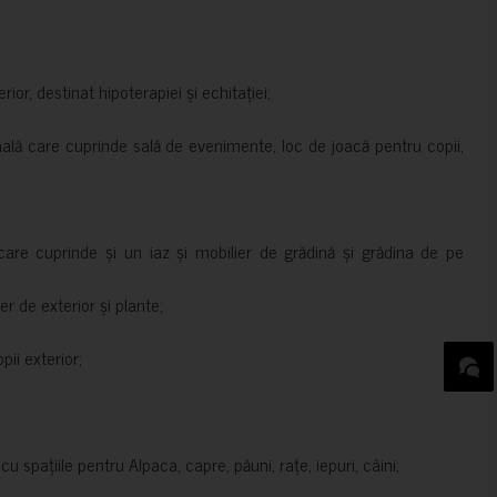
rior, destinat hipoterapiei și echitației;
nală care cuprinde sală de evenimente, loc de joacă pentru copii,
are cuprinde și un iaz și mobilier de grădină și grădina de pe
er de exterior și plante;
ii exterior;
 spațiile pentru Alpaca, capre, păuni, rațe, iepuri, câini;