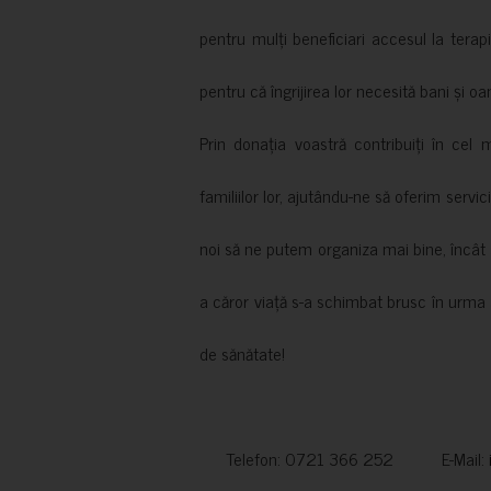
pentru mulți beneficiari accesul la terapi
pentru că îngrijirea lor necesită bani și oa
Prin donația voastră contribuiți în cel 
familiilor lor, ajutându-ne să oferim servic
noi să ne putem organiza mai bine, încât să
a căror viață s-a schimbat brusc în urma 
de sănătate!
Telefon: 0721 366 252 E-Mail: