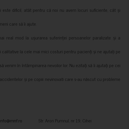
i este dificil, atât pentru că noi nu avem locuri suficiente, cât și
meni care să îi ajute.
mai real mod la ușurarea suferinței persoanelor paralizate și a
ii calitative la cele mai mici costuri pentru pacienți și ne ajutați pe
 venim în întâmpinarea nevoilor lor. Nu ezitați să îi ajutați pe cei
accidentelor și pe copiii nevinovati care s-au născut cu probleme
info@mnf.ro
Str. Aron Pumnul, nr 19, Cihei