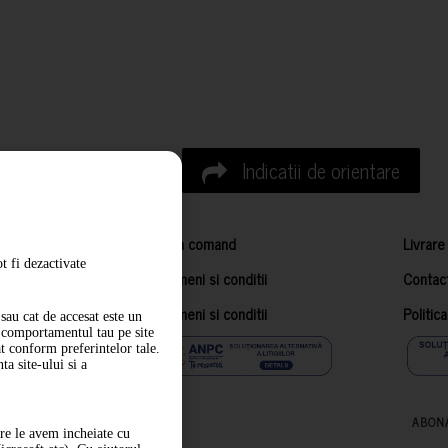
Indicatii de orientare
Cum comand
Livrare
t fi dezactivate
Termeni si conditii
Contac
Termeni si conditii
Politic
sau cat de accesat este un
m comportamentul tau pe site
at conform preferintelor tale.
a site-ului si a
ABON
are le avem incheiate cu