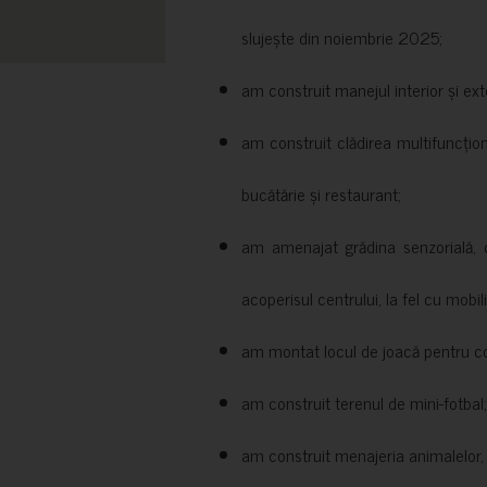
slujește din noiembrie 2025;
am construit manejul interior și exte
am construit clădirea multifuncțio
bucătărie și restaurant;
am amenajat grădina senzorială, c
acoperisul centrului, la fel cu mobili
am montat locul de joacă pentru cop
am construit terenul de mini-fotbal;
am construit menajeria animalelor, cu