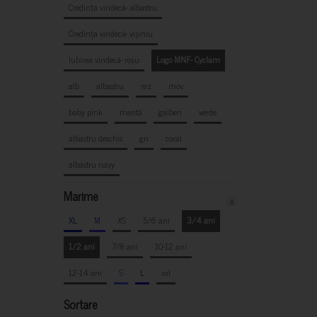
Credința vindecă- albastru
Credința vindecă- vișiniu
Iubirea vindecă- roșu
Logo MNF- Cyclam
alb
albastru
roz
mov
baby pink
mentă
galben
verde
albastru deschis
gri
coral
albastru navy
Marime
x
XL
M
XS
5/6 ani
3/4 ani
1/2 ani
7/8 ani
10-12 ani
12-14 ani
S
L
xxl
Sortare