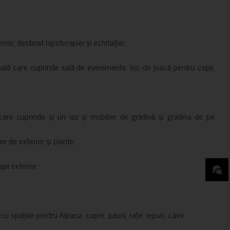
rior, destinat hipoterapiei și echitației;
nală care cuprinde sală de evenimente, loc de joacă pentru copii,
are cuprinde și un iaz și mobilier de grădină și grădina de pe
er de exterior și plante;
ii exterior;
 spațiile pentru Alpaca, capre, păuni, rațe, iepuri, câini;