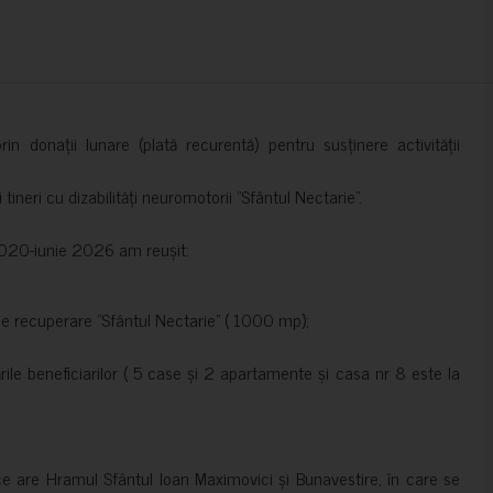
in donații lunare (plată recurentă) pentru susținere activității
ineri cu dizabilități neuromotorii ”Sfântul Nectarie”.
e 2020-iunie 2026 am reușit:
de recuperare ”Sfântul Nectarie” ( 1000 mp);
le beneficiarilor ( 5 case și 2 apartamente și casa nr 8 este la
ce are Hramul Sfântul Ioan Maximovici și Bunavestire, în care se