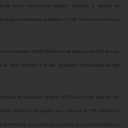
cală pentru recuperarea adulților, respectiv 2 aparate de
pe lângă achiziționarea și dotarea a 3 săli Therasuit, investiție ce
 de recuperare Sfântul Nectarie și de atunci peste 140 de copii
ți au venit constant la terapii , activitatea desfășurându-se fără
a centrului de recuperare ajung la 48000 euro lunar, bani pe care
erviciile noastre de recuperare au o reducere de 75%, astfel încât
e termen lung să le poată accesa. Chiar și cu această reducere,