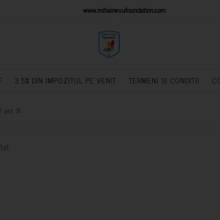
IONS PLATFORM
www.mihainesufoundation.com
powere
F
3.5% DIN IMPOZITUL PE VENIT
TERMENI SI CONDITII
C
2 ani
tat