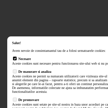
Salut!
Avem nevoie de consimtamantul tau de a folosi urmatoarele cookies:
Necesare
Aceste cookies sunt necesare pentru functionarea site-ului web si nu po
De masurare si analiza
Aceste cookies ne permit sa numaram utilizatorii care viziteaza site-ul 
anumit element din pagina – rapoarte statistice, precum si sa analiza
si alegerile pe care le-ai facut, pentru a-ti oferi un continut personaliz
De asemenea, informatiile colectate ne ajuta sa imbunatatim performant
functionalitatilor acestuia.
De promovare
Aceste cookies sunt setate pe site-ul nostru in baza unor acorduri pe c