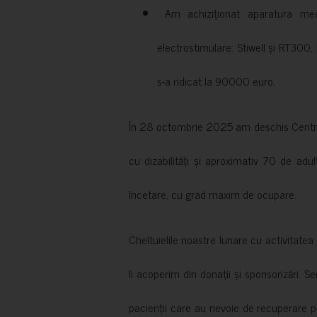
Am achiziționat aparatura medi
electrostimulare: Stiwell și RT300, 
s-a ridicat la 90000 euro.
În 28 octombrie 2025 am deschis Centrul
cu dizabilități și aproximativ 70 de adul
încetare, cu grad maxim de ocupare.
Cheltuielile noastre lunare cu activitate
îi acoperim din donații și sponsorizări. S
pacienții care au nevoie de recuperare p