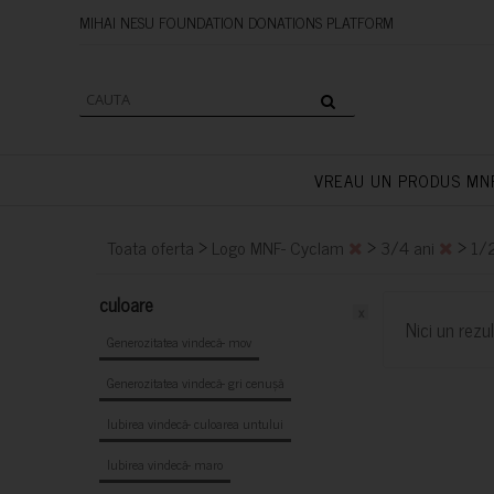
MIHAI NESU FOUNDATION DONAT
VREAU UN PRODUS MN
>
>
>
Toata oferta
Logo MNF- Cyclam
3/4 ani
1/
culoare
x
Nici un rezul
Generozitatea vindecă- mov
Generozitatea vindecă- gri cenușă
Iubirea vindecă- culoarea untului
Iubirea vindecă- maro