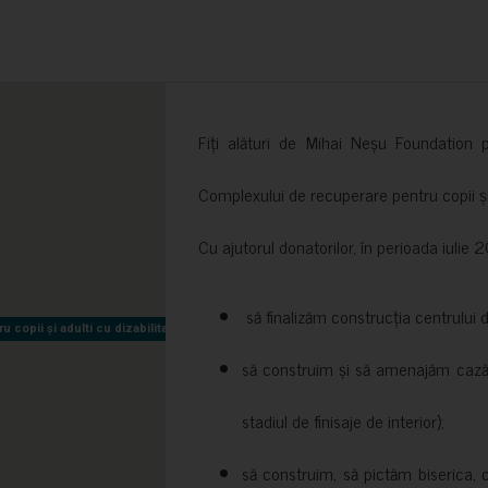
Fiți alături de Mihai Neșu Foundation pr
Complexului de recuperare pentru copii și t
Cu ajutorul donatorilor, în perioada iuli
să finalizăm construcția centrului 
copii și adulti cu dizabilitati neuromotorii Sfântul Nectarie
copii și adulti cu dizabilitati neuromotorii Sfântul Nectarie
să construim și să amenajăm cazări
stadiul de finisaje de interior);
să construim, să pictăm biserica, 