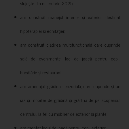
slujește din noiembrie 2025;
am construit manejul interior și exterior, destinat
hipoterapiei și echitației;
am construit clădirea multifuncțională care cuprinde
sală de evenimente, loc de joacă pentru copii,
bucătărie și restaurant;
am amenajat grădina senzorială, care cuprinde și un
iaz și mobilier de grădină și grădina de pe acoperisul
centrului, la fel cu mobilier de exterior și plante;
am montat locul de joacă pentru copii exterior;