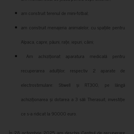
am construit terenul de mini-fotbal;
am construit menajeria animalelor, cu spațiile pentru
Alpaca, capre, păuni, rațe, iepuri, câini;
Am achiziționat aparatura medicală pentru
recuperarea adulților, respectiv 2 aparate de
electrostimulare: Stiwell și RT300, pe lângă
achiziționarea și dotarea a 3 săli Therasuit, investiție
ce s-a ridicat la 90000 euro.
În 28 octombrie 2025 am deschis Centrul de recuperare