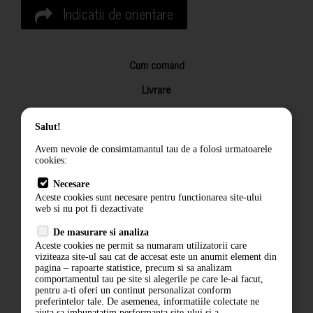
Indicatii de orientare
Cum comand
Livrare
Returnarea produselor
Salut!
Termeni si conditii
Avem nevoie de consimtamantul tau de a folosi urmatoarele
Contact
cookies:
ANPC
Necesare
Aceste cookies sunt necesare pentru functionarea site-ului
Termeni si conditii
web si nu pot fi dezactivate
De masurare si analiza
Politica de confidentialitate
Aceste cookies ne permit sa numaram utilizatorii care
viziteaza site-ul sau cat de accesat este un anumit element din
ANPC
pagina – rapoarte statistice, precum si sa analizam
comportamentul tau pe site si alegerile pe care le-ai facut,
pentru a-ti oferi un continut personalizat conform
preferintelor tale. De asemenea, informatiile colectate ne
ajuta sa imbunatatim performanta site-ului si a