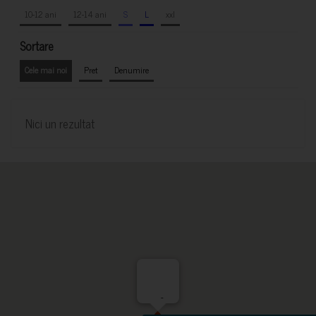
10-12 ani
12-14 ani
S
L
xxl
Sortare
Cele mai noi
Pret
Denumire
Nici un rezultat
-