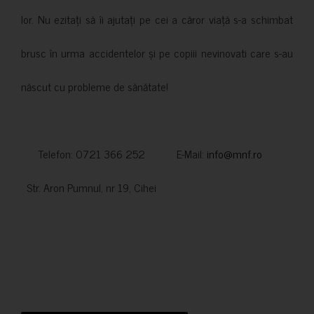
lor. Nu ezitați să îi ajutați pe cei a căror viață s-a schimbat
brusc în urma accidentelor și pe copiii nevinovati care s-au
născut cu probleme de sănătate!
Telefon: 0721 366 252 E-Mail:
info@mnf.ro
Str. Aron Pumnul, nr 19, Cihei