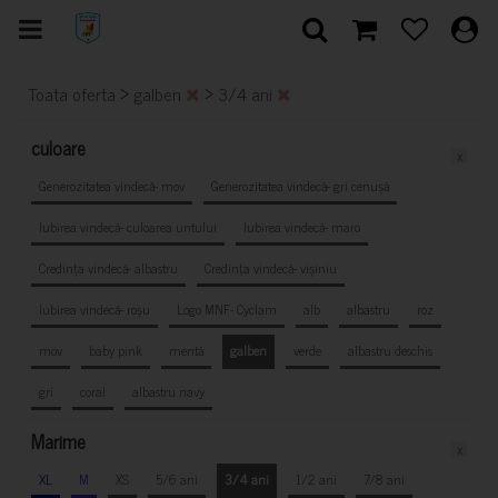
>
>
Toata oferta
galben
3/4 ani
culoare
x
Generozitatea vindecă- mov
Generozitatea vindecă- gri cenușă
Iubirea vindecă- culoarea untului
Iubirea vindecă- maro
Credința vindecă- albastru
Credința vindecă- vișiniu
Iubirea vindecă- roșu
Logo MNF- Cyclam
alb
albastru
roz
mov
baby pink
mentă
galben
verde
albastru deschis
gri
coral
albastru navy
Marime
x
XL
M
XS
5/6 ani
3/4 ani
1/2 ani
7/8 ani