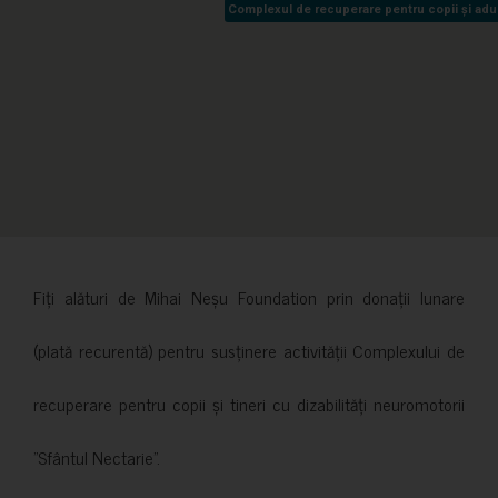
Complexul de recuperare pentru copii și adult
Complexul de recuperare pentru copii și adult
Fiți alături de Mihai Neșu Foundation prin donații lunare
(plată recurentă) pentru susținere activității Complexului de
recuperare pentru copii și tineri cu dizabilități neuromotorii
”Sfântul Nectarie”.