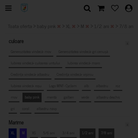
>
>
>
>
>
Toata oferta
baby pink
XL
M
1/2 ani
7/8 ani
culoare
x
Generozitatea vindecă- mov
Generozitatea vindecă- gri cenușă
Iubirea vindecă- culoarea untului
Iubirea vindecă- maro
Credința vindecă- albastru
Credința vindecă- vișiniu
Iubirea vindecă- roșu
Logo MNF- Cyclam
alb
albastru
roz
mov
baby pink
mentă
galben
verde
albastru deschis
gri
coral
albastru navy
Marime
x
XL
M
XS
5/6 ani
3/4 ani
1/2 ani
7/8 ani