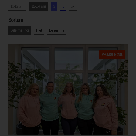
10-12 ani
12-14 ani
S
L
xxl
Sortare
Cele mai noi
Pret
Denumire
PROMOTIE 23%