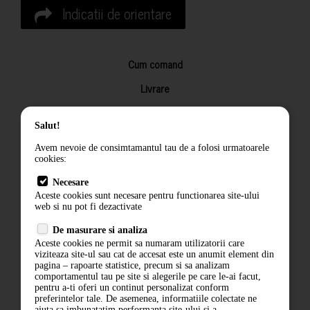
Indicatii de orientare
Cum comand
Livrare
Returnarea produselor
Salut!
Termeni si conditii
Avem nevoie de consimtamantul tau de a folosi urmatoarele
Contact
cookies:
ANPC
Necesare
Aceste cookies sunt necesare pentru functionarea site-ului
Termeni si conditii
web si nu pot fi dezactivate
Politica de confidentialitate
De masurare si analiza
Aceste cookies ne permit sa numaram utilizatorii care
ANPC
viziteaza site-ul sau cat de accesat este un anumit element din
pagina – rapoarte statistice, precum si sa analizam
comportamentul tau pe site si alegerile pe care le-ai facut,
pentru a-ti oferi un continut personalizat conform
preferintelor tale. De asemenea, informatiile colectate ne
ajuta sa imbunatatim performanta site-ului si a