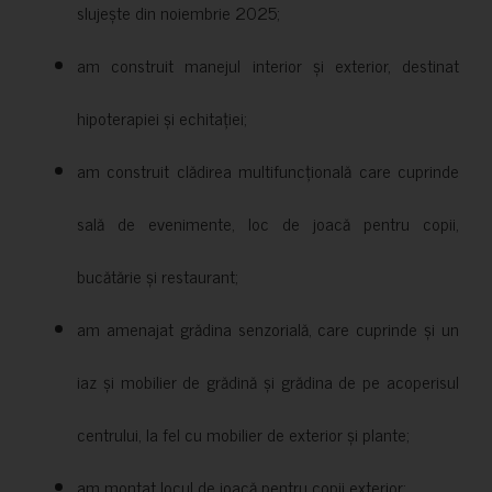
slujește din noiembrie 2025;
am construit manejul interior și exterior, destinat
hipoterapiei și echitației;
am construit clădirea multifuncțională care cuprinde
sală de evenimente, loc de joacă pentru copii,
bucătărie și restaurant;
am amenajat grădina senzorială, care cuprinde și un
iaz și mobilier de grădină și grădina de pe acoperisul
centrului, la fel cu mobilier de exterior și plante;
am montat locul de joacă pentru copii exterior;