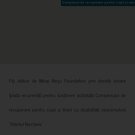
Complexul de recuperare pentru copii și adult
Complexul de recuperare pentru copii și adult
Fiți alături de Mihai Neșu Foundation prin donații lunare
(plată recurentă) pentru susținere activității Complexului de
recuperare pentru copii și tineri cu dizabilități neuromotorii
”Sfântul Nectarie”.