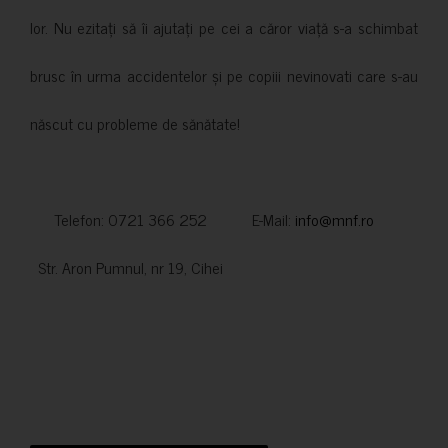
lor. Nu ezitați să îi ajutați pe cei a căror viață s-a schimbat
brusc în urma accidentelor și pe copiii nevinovati care s-au
născut cu probleme de sănătate!
Telefon: 0721 366 252 E-Mail:
info@mnf.ro
Str. Aron Pumnul, nr 19, Cihei