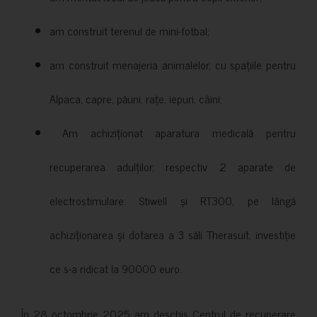
am construit terenul de mini-fotbal;
am construit menajeria animalelor, cu spațiile pentru
Alpaca, capre, păuni, rațe, iepuri, câini;
Am achiziționat aparatura medicală pentru
recuperarea adulților, respectiv 2 aparate de
electrostimulare: Stiwell și RT300, pe lângă
achiziționarea și dotarea a 3 săli Therasuit, investiție
ce s-a ridicat la 90000 euro.
În 28 octombrie 2025 am deschis Centrul de recuperare