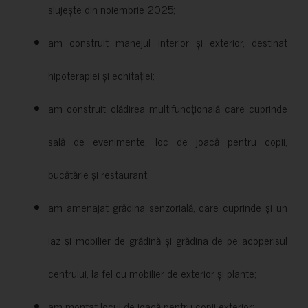
slujește din noiembrie 2025;
am construit manejul interior și exterior, destinat
hipoterapiei și echitației;
am construit clădirea multifuncțională care cuprinde
sală de evenimente, loc de joacă pentru copii,
bucătărie și restaurant;
am amenajat grădina senzorială, care cuprinde și un
iaz și mobilier de grădină și grădina de pe acoperisul
centrului, la fel cu mobilier de exterior și plante;
am montat locul de joacă pentru copii exterior;