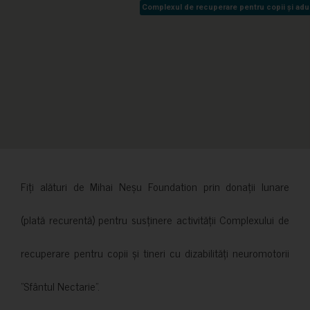
Complexul de recuperare pentru copii și adult
Complexul de recuperare pentru copii și adult
Fiți alături de Mihai Neșu Foundation prin donații lunare
(plată recurentă) pentru susținere activității Complexului de
recuperare pentru copii și tineri cu dizabilități neuromotorii
”Sfântul Nectarie”.