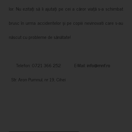
lor. Nu ezitați să îi ajutați pe cei a căror viață s-a schimbat
brusc în urma accidentelor și pe copiii nevinovati care s-au
născut cu probleme de sănătate!
Telefon: 0721 366 252 E-Mail:
info@mnf.ro
Str. Aron Pumnul, nr 19, Cihei