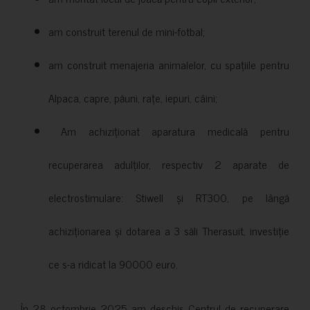
am construit terenul de mini-fotbal;
am construit menajeria animalelor, cu spațiile pentru
Alpaca, capre, păuni, rațe, iepuri, câini;
Am achiziționat aparatura medicală pentru
recuperarea adulților, respectiv 2 aparate de
electrostimulare: Stiwell și RT300, pe lângă
achiziționarea și dotarea a 3 săli Therasuit, investiție
ce s-a ridicat la 90000 euro.
În 28 octombrie 2025 am deschis Centrul de recuperare