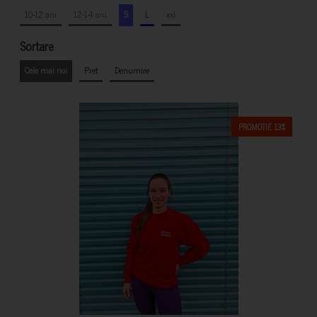
10-12 ani
12-14 ani
S
L
xxl
Sortare
Cele mai noi
Pret
Denumire
PROMOTIE 13%