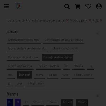
>
>
>
Toata oferta
Credința vindecă- vișiniu
baby pink
XL
culoare
x
Generozitatea vindecă- mov
Generozitatea vindecă- gri cenușă
Iubirea vindecă- culoarea untului
Iubirea vindecă- maro
Credința vindecă- albastru
Credința vindecă- vișiniu
Iubirea vindecă- roșu
Logo MNF- Cyclam
alb
albastru
roz
mov
baby pink
mentă
galben
verde
albastru deschis
gri
coral
albastru navy
Marime
x
XL
M
XS
5/6 ani
3/4 ani
1/2 ani
7/8 ani