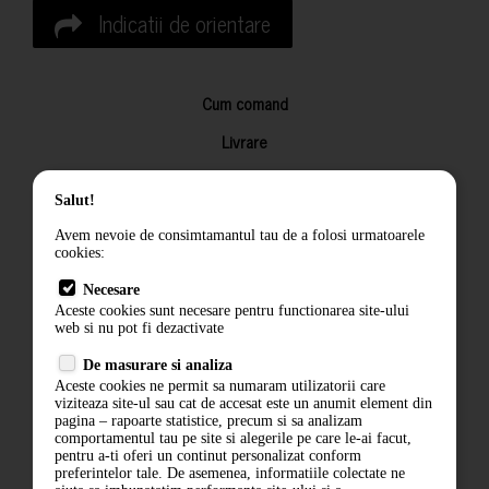
Indicatii de orientare
Cum comand
Livrare
Returnarea produselor
Salut!
Termeni si conditii
Avem nevoie de consimtamantul tau de a folosi urmatoarele
Contact
cookies:
ANPC
Necesare
Aceste cookies sunt necesare pentru functionarea site-ului
Termeni si conditii
web si nu pot fi dezactivate
Politica de confidentialitate
De masurare si analiza
Aceste cookies ne permit sa numaram utilizatorii care
ANPC
viziteaza site-ul sau cat de accesat este un anumit element din
pagina – rapoarte statistice, precum si sa analizam
comportamentul tau pe site si alegerile pe care le-ai facut,
pentru a-ti oferi un continut personalizat conform
preferintelor tale. De asemenea, informatiile colectate ne