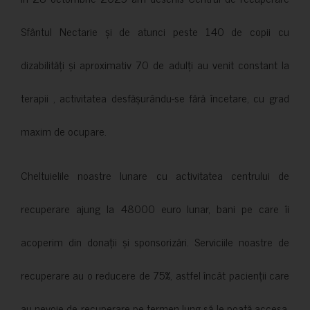
Sfântul Nectarie și de atunci peste 140 de copii cu
dizabilități și aproximativ 70 de adulți au venit constant la
terapii , activitatea desfășurându-se fără încetare, cu grad
maxim de ocupare.
Cheltuielile noastre lunare cu activitatea centrului de
recuperare ajung la 48000 euro lunar, bani pe care îi
acoperim din donații și sponsorizări. Serviciile noastre de
recuperare au o reducere de 75%, astfel încât pacienții care
au nevoie de recuperare pe termen lung să le poată accesa.