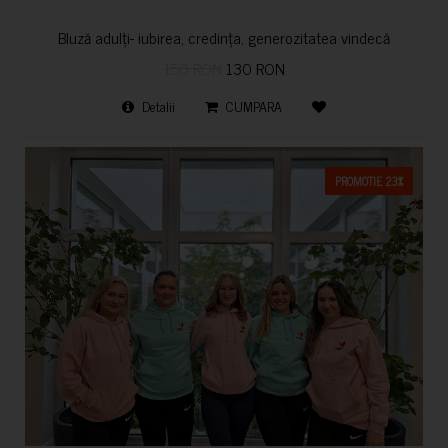
Bluză adulți- iubirea, credința, generozitatea vindecă
150 RON
130 RON
Detalii
CUMPARA
PROMOTIE 23%