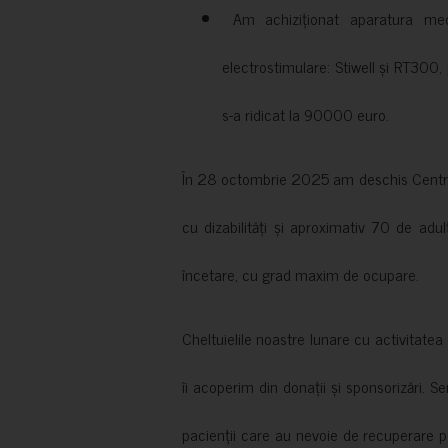
Am achiziționat aparatura medi
electrostimulare: Stiwell și RT300, 
s-a ridicat la 90000 euro.
În 28 octombrie 2025 am deschis Centrul
cu dizabilități și aproximativ 70 de adul
încetare, cu grad maxim de ocupare.
Cheltuielile noastre lunare cu activitate
îi acoperim din donații și sponsorizări. S
pacienții care au nevoie de recuperare p