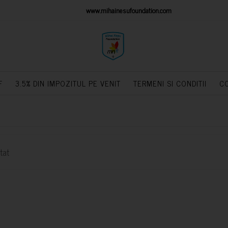
IONS PLATFORM
www.mihainesufoundation.com
powere
F
3.5% DIN IMPOZITUL PE VENIT
TERMENI SI CONDITII
C
tat