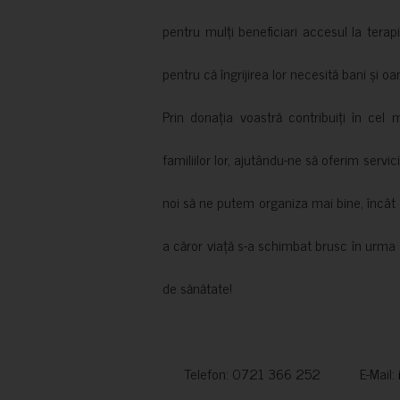
pentru mulți beneficiari accesul la terapi
pentru că îngrijirea lor necesită bani și oa
Prin donația voastră contribuiți în cel 
familiilor lor, ajutându-ne să oferim servic
noi să ne putem organiza mai bine, încât să
a căror viață s-a schimbat brusc în urma 
de sănătate!
Telefon: 0721 366 252 E-Mail: