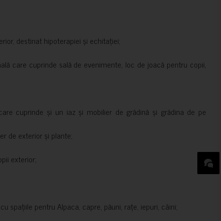
rior, destinat hipoterapiei și echitației;
nală care cuprinde sală de evenimente, loc de joacă pentru copii,
are cuprinde și un iaz și mobilier de grădină și grădina de pe
er de exterior și plante;
ii exterior;
 spațiile pentru Alpaca, capre, păuni, rațe, iepuri, câini;