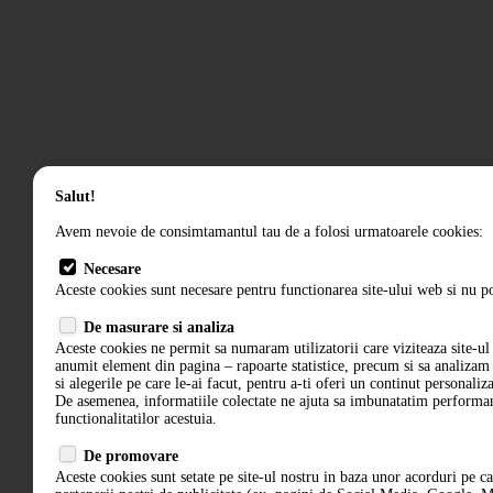
Salut!
Avem nevoie de consimtamantul tau de a folosi urmatoarele cookies:
Necesare
Aceste cookies sunt necesare pentru functionarea site-ului web si nu po
De masurare si analiza
Aceste cookies ne permit sa numaram utilizatorii care viziteaza site-ul 
anumit element din pagina – rapoarte statistice, precum si sa analiza
si alegerile pe care le-ai facut, pentru a-ti oferi un continut personaliz
De asemenea, informatiile colectate ne ajuta sa imbunatatim performant
functionalitatilor acestuia.
De promovare
Aceste cookies sunt setate pe site-ul nostru in baza unor acorduri pe c