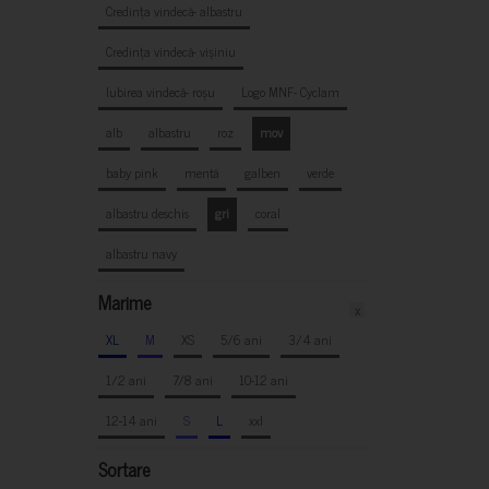
Credința vindecă- albastru
Credința vindecă- vișiniu
Iubirea vindecă- roșu
Logo MNF- Cyclam
alb
albastru
roz
mov
baby pink
mentă
galben
verde
albastru deschis
gri
coral
albastru navy
Marime
x
XL
M
XS
5/6 ani
3/4 ani
1/2 ani
7/8 ani
10-12 ani
12-14 ani
S
L
xxl
Sortare