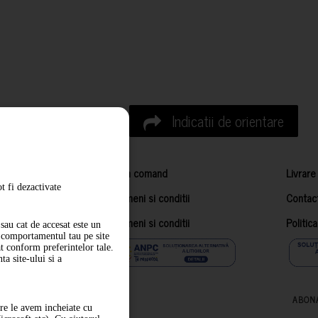
Indicatii de orientare
Cum comand
Livrare
t fi dezactivate
Termeni si conditii
Contac
Termeni si conditii
Politic
sau cat de accesat este un
m comportamentul tau pe site
at conform preferintelor tale.
a site-ului si a
ABON
are le avem incheiate cu