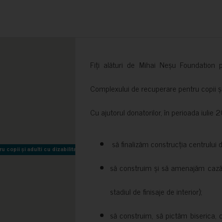
Fiți alături de Mihai Neșu Foundation pr
Complexului de recuperare pentru copii și t
Cu ajutorul donatorilor, în perioada iuli
să finalizăm construcția centrului 
copii și adulti cu dizabilitati neuromotorii Sfântul Nectarie
copii și adulti cu dizabilitati neuromotorii Sfântul Nectarie
să construim și să amenajăm cazări
stadiul de finisaje de interior);
să construim, să pictăm biserica, 