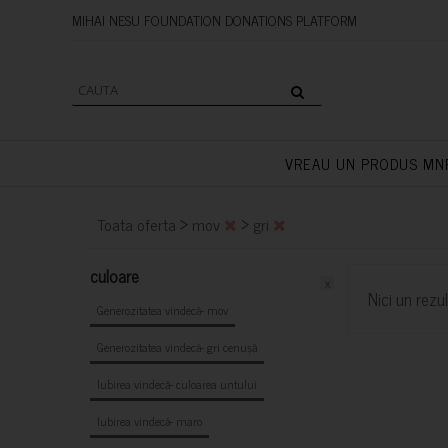
MIHAI NESU FOUNDATION DONAT
VREAU UN PRODUS MN
>
>
Toata oferta
mov
gri
culoare
x
Nici un rezul
Generozitatea vindecă- mov
Generozitatea vindecă- gri cenușă
Iubirea vindecă- culoarea untului
Iubirea vindecă- maro