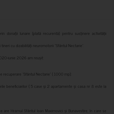
in donații lunare (plată recurentă) pentru susținere activității
ineri cu dizabilități neuromotorii ”Sfântul Nectarie”.
e 2020-iunie 2026 am reușit:
de recuperare ”Sfântul Nectarie” ( 1000 mp);
le beneficiarilor ( 5 case și 2 apartamente și casa nr 8 este la
ce are Hramul Sfântul Ioan Maximovici și Bunavestire, în care se