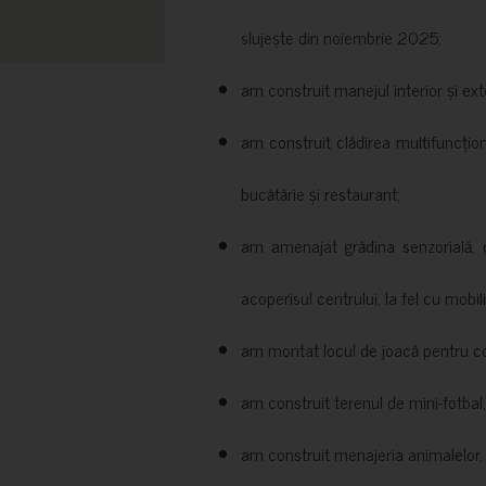
slujește din noiembrie 2025;
am construit manejul interior și exte
am construit clădirea multifuncțio
bucătărie și restaurant;
am amenajat grădina senzorială, c
acoperisul centrului, la fel cu mobili
am montat locul de joacă pentru cop
am construit terenul de mini-fotbal;
am construit menajeria animalelor, cu