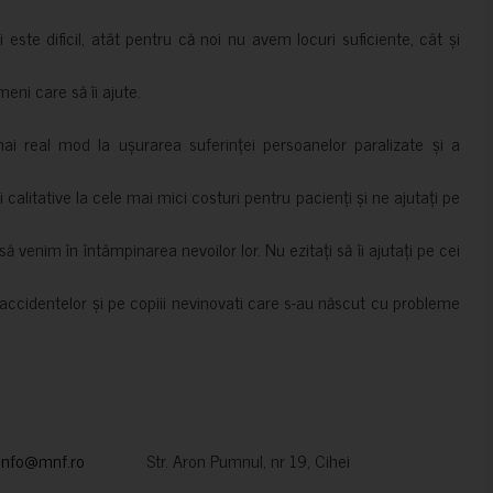
i este dificil, atât pentru că noi nu avem locuri suficiente, cât și
meni care să îi ajute.
mai real mod la ușurarea suferinței persoanelor paralizate și a
ii calitative la cele mai mici costuri pentru pacienți și ne ajutați pe
 venim în întâmpinarea nevoilor lor. Nu ezitați să îi ajutați pe cei
accidentelor și pe copiii nevinovati care s-au născut cu probleme
info@mnf.ro
Str. Aron Pumnul, nr 19, Cihei