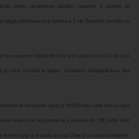
cală pentru recuperarea adulților, respectiv 2 aparate de
pe lângă achiziționarea și dotarea a 3 săli Therasuit, investiție ce
 de recuperare Sfântul Nectarie și de atunci peste 140 de copii
ți au venit constant la terapii , activitatea desfășurându-se fără
a centrului de recuperare ajung la 48000 euro lunar, bani pe care
erviciile noastre de recuperare au o reducere de 75%, astfel încât
e termen lung să le poată accesa. Chiar și cu această reducere,