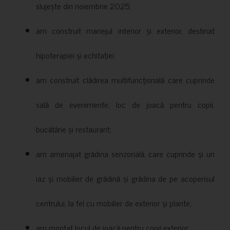
slujește din noiembrie 2025;
am construit manejul interior și exterior, destinat
hipoterapiei și echitației;
am construit clădirea multifuncțională care cuprinde
sală de evenimente, loc de joacă pentru copii,
bucătărie și restaurant;
am amenajat grădina senzorială, care cuprinde și un
iaz și mobilier de grădină și grădina de pe acoperisul
centrului, la fel cu mobilier de exterior și plante;
am montat locul de joacă pentru copii exterior;