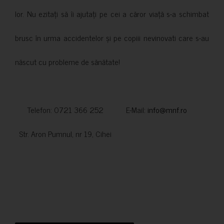
lor. Nu ezitați să îi ajutați pe cei a căror viață s-a schimbat
brusc în urma accidentelor și pe copiii nevinovati care s-au
născut cu probleme de sănătate!
Telefon: 0721 366 252 E-Mail:
info@mnf.ro
Str. Aron Pumnul, nr 19, Cihei