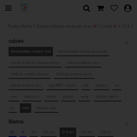
>
>
>
Toata oferta
Generozitatea vindecă- mov
coral
3/4 an
culoare
x
Generozitatea vindecă- mov
Generozitatea vindecă- gri cenușă
Iubirea vindecă- culoarea untului
Iubirea vindecă- maro
Credința vindecă- albastru
Credința vindecă- vișiniu
Iubirea vindecă- roșu
Logo MNF- Cyclam
alb
albastru
roz
mov
baby pink
mentă
galben
verde
albastru deschis
gri
coral
albastru navy
Marime
x
XL
M
XS
5/6 ani
3/4 ani
1/2 ani
7/8 ani