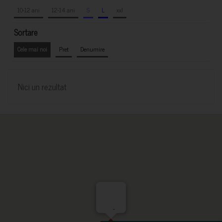
10-12 ani
12-14 ani
S
L
xxl
Sortare
Cele mai noi
Pret
Denumire
Nici un rezultat
-