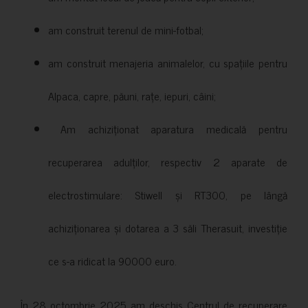
am construit terenul de mini-fotbal;
am construit menajeria animalelor, cu spațiile pentru
Alpaca, capre, păuni, rațe, iepuri, câini;
Am achiziționat aparatura medicală pentru
recuperarea adulților, respectiv 2 aparate de
electrostimulare: Stiwell și RT300, pe lângă
achiziționarea și dotarea a 3 săli Therasuit, investiție
ce s-a ridicat la 90000 euro.
În 28 octombrie 2025 am deschis Centrul de recuperare