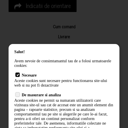
Indicatii de orientare
Cum comand
Livrare
Returnarea produselor
Salut!
Termeni si conditii
Avem nevoie de consimtamantul tau de a folosi urmatoarele
Contact
cookies:
ANPC
Necesare
Aceste cookies sunt necesare pentru functionarea site-ului
Termeni si conditii
web si nu pot fi dezactivate
De masurare si analiza
Politica de confidentialitate
Aceste cookies ne permit sa numaram utilizatorii care
viziteaza site-ul sau cat de accesat este un anumit element din
ANPC
pagina – rapoarte statistice, precum si sa analizam
comportamentul tau pe site si alegerile pe care le-ai facut,
pentru a-ti oferi un continut personalizat conform
preferintelor tale. De asemenea, informatiile colectate ne
ajuta sa imbunatatim performanta site-ului si a