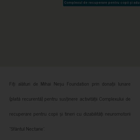
Complexul de recuperare pentru copii și adult
Complexul de recuperare pentru copii și adult
Fiți alături de Mihai Neșu Foundation prin donații lunare
(plată recurentă) pentru susținere activității Complexului de
recuperare pentru copii și tineri cu dizabilități neuromotorii
”Sfântul Nectarie”.