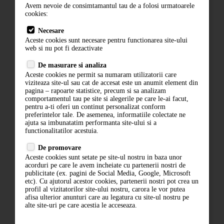
Avem nevoie de consimtamantul tau de a folosi urmatoarele
Contact
cookies:
ANPC
Necesare
Aceste cookies sunt necesare pentru functionarea site-ului
Termeni si conditii
web si nu pot fi dezactivate
De masurare si analiza
Politica de confidentialitate
Aceste cookies ne permit sa numaram utilizatorii care
viziteaza site-ul sau cat de accesat este un anumit element din
ANPC
pagina – rapoarte statistice, precum si sa analizam
comportamentul tau pe site si alegerile pe care le-ai facut,
pentru a-ti oferi un continut personalizat conform
preferintelor tale. De asemenea, informatiile colectate ne
ajuta sa imbunatatim performanta site-ului si a
functionalitatilor acestuia.
De promovare
Aceste cookies sunt setate pe site-ul nostru in baza unor
acorduri pe care le avem incheiate cu partenerii nostri de
ABONARE LA NEWSLETTER
publicitate (ex. pagini de Social Media, Google, Microsoft
etc). Cu ajutorul acestor cookies, partenerii nostri pot crea un
profil al vizitatorilor site-ului nostru, carora le vor putea
ABONARE
afisa ulterior anunturi care au legatura cu site-ul nostru pe
alte site-uri pe care acestia le acceseaza.