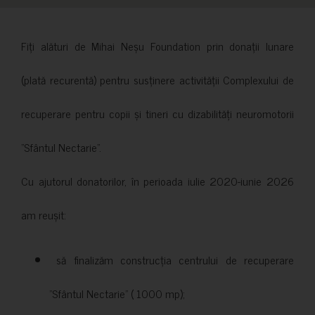
Fiți alături de Mihai Neșu Foundation prin donații lunare
(plată recurentă) pentru susținere activității Complexului de
recuperare pentru copii și tineri cu dizabilități neuromotorii
”Sfântul Nectarie”.
Cu ajutorul donatorilor, în perioada iulie 2020-iunie 2026
am reușit:
să finalizăm construcția centrului de recuperare
”Sfântul Nectarie” ( 1000 mp);