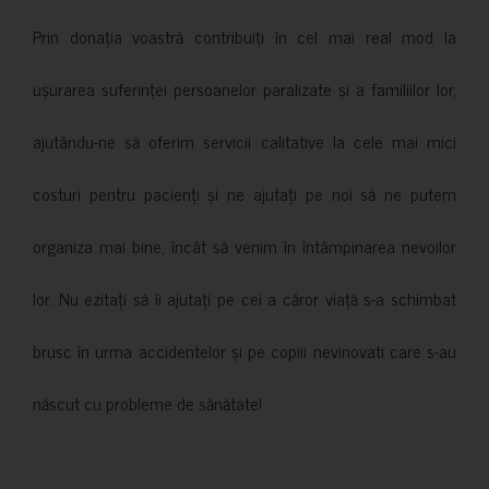
Prin donația voastră contribuiți în cel mai real mod la
ușurarea suferinței persoanelor paralizate și a familiilor lor,
ajutându-ne să oferim servicii calitative la cele mai mici
costuri pentru pacienți și ne ajutați pe noi să ne putem
organiza mai bine, încât să venim în întâmpinarea nevoilor
lor. Nu ezitați să îi ajutați pe cei a căror viață s-a schimbat
brusc în urma accidentelor și pe copiii nevinovati care s-au
născut cu probleme de sănătate!