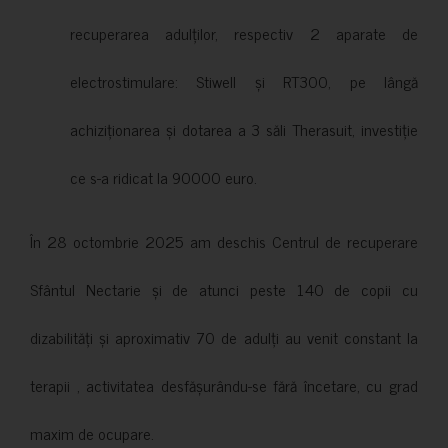
recuperarea adulților, respectiv 2 aparate de
electrostimulare: Stiwell și RT300, pe lângă
achiziționarea și dotarea a 3 săli Therasuit, investiție
ce s-a ridicat la 90000 euro.
În 28 octombrie 2025 am deschis Centrul de recuperare
Sfântul Nectarie și de atunci peste 140 de copii cu
dizabilități și aproximativ 70 de adulți au venit constant la
terapii , activitatea desfășurându-se fără încetare, cu grad
maxim de ocupare.