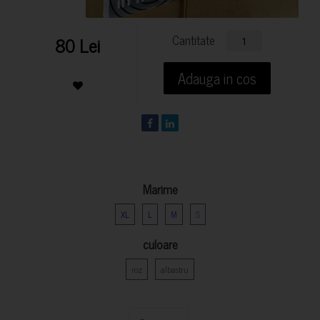
Cantitate
80 Lei
Adauga in cos
Marime
XL
L
M
S
culoare
roz
albastru