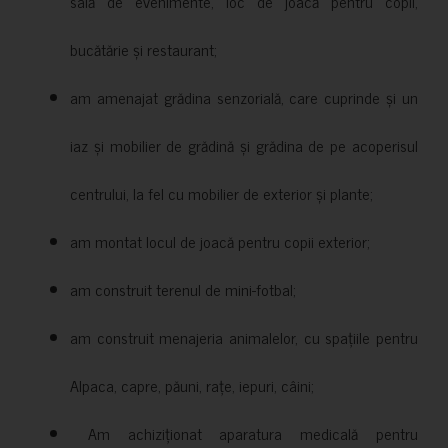
sală de evenimente, loc de joacă pentru copii,
bucătărie și restaurant;
am amenajat grădina senzorială, care cuprinde și un
iaz și mobilier de grădină și grădina de pe acoperisul
centrului, la fel cu mobilier de exterior și plante;
am montat locul de joacă pentru copii exterior;
am construit terenul de mini-fotbal;
am construit menajeria animalelor, cu spațiile pentru
Alpaca, capre, păuni, rațe, iepuri, câini;
Am achiziționat aparatura medicală pentru