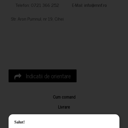
Telefon: 0721 366 252 E-Mail:
info@mnf.ro
Str. Aron Pumnul, nr 19, Cihei
Indicatii de orientare
Cum comand
Livrare
Returnarea produselor
Salut!
Termeni si conditii