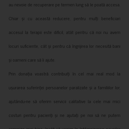
au nevoie de recuperare pe termen lung să le poată accesa.
Chiar și cu această reducere, pentru mulți beneficiari
accesul la terapii este dificil, atât pentru că noi nu avem
locuri suficiente, cât și pentru că îngrijirea lor necesită bani
și oameni care să îi ajute.
Prin donația voastră contribuiți în cel mai real mod la
ușurarea suferinței persoanelor paralizate și a familiilor lor,
ajutându-ne să oferim servicii calitative la cele mai mici
costuri pentru pacienți și ne ajutați pe noi să ne putem
organiza mai bine, încât să venim în întâmpinarea nevoilor