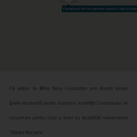
Complexul de recuperare pentru copii și adult
Complexul de recuperare pentru copii și adult
Fiți alături de Mihai Neșu Foundation prin donații lunare
(plată recurentă) pentru susținere activității Complexului de
recuperare pentru copii și tineri cu dizabilități neuromotorii
”Sfântul Nectarie”.