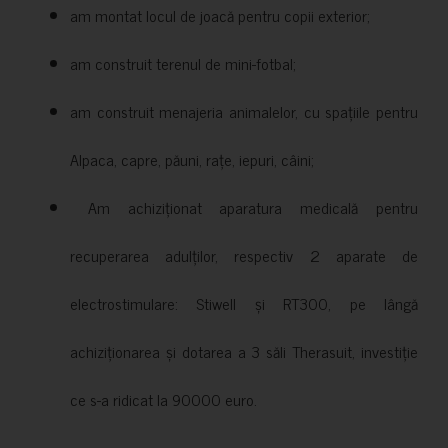
am montat locul de joacă pentru copii exterior;
am construit terenul de mini-fotbal;
am construit menajeria animalelor, cu spațiile pentru
Alpaca, capre, păuni, rațe, iepuri, câini;
Am achiziționat aparatura medicală pentru
recuperarea adulților, respectiv 2 aparate de
electrostimulare: Stiwell și RT300, pe lângă
achiziționarea și dotarea a 3 săli Therasuit, investiție
ce s-a ridicat la 90000 euro.