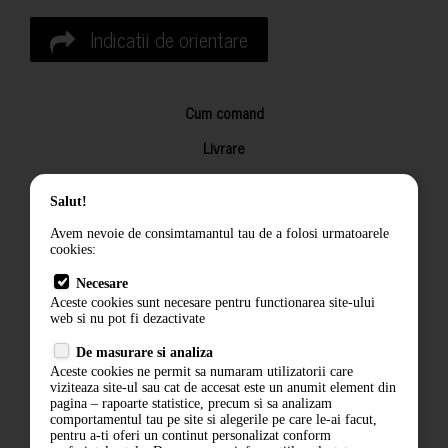
Indicatii de orientare
Cum comand
Livrare
Returnarea produselor
Salut!
Termeni si conditii
Avem nevoie de consimtamantul tau de a folosi urmatoarele
Contact
cookies:
ANPC
Necesare
Aceste cookies sunt necesare pentru functionarea site-ului
Termeni si conditii
web si nu pot fi dezactivate
De masurare si analiza
Politica de confidentialitate
Aceste cookies ne permit sa numaram utilizatorii care
viziteaza site-ul sau cat de accesat este un anumit element din
ANPC
pagina – rapoarte statistice, precum si sa analizam
comportamentul tau pe site si alegerile pe care le-ai facut,
pentru a-ti oferi un continut personalizat conform