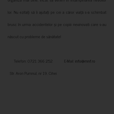
lor. Nu ezitați să îi ajutați pe cei a căror viață s-a schimbat
brusc în urma accidentelor și pe copiii nevinovati care s-au
născut cu probleme de sănătate!
Telefon: 0721 366 252 E-Mail:
info@mnf.ro
Str. Aron Pumnul, nr 19, Cihei