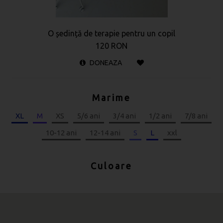
O ședință de terapie pentru un copil
120 RON
DONEAZA
Marime
XL
M
XS
5/6 ani
3/4 ani
1/2 ani
7/8 ani
10-12 ani
12-14 ani
S
L
xxl
Culoare