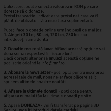
Utilizatorul poate selecta valoarea în RON pe care
dorește să o doneze.
Prețul tranzactiei indicat este prețul net care va fi
plătit de utilizator, fără nicio taxă suplimentară.
Puteți face o donație online urmând pașii de mai jos:
1.
Alegeti
30 Lei, 50 Lei, 120 Lei, 250 lei
sau
introduceți suma dorită
2. Donatie recurentă lunar
bifând această opțiune vei
dona suma respectivă în fiecare lună.
Dacă dorești ulterior să
anulezi
această opțiune ne
poti scrie oricând la
info@mnf.ro
.
3. Abonare la newsletter
- poti opta pentru înscrierea
adresei tale de mail, noua ne-ar face plăcere să îți
spunem ultimele noastre noutăți
4. Afișare la ultimele donații
- poti opta pentru
afișarea numelui tău la ultimele donații pe site.
5.
Apasă
DONEAZA
- vei fi transferat pe pagina 3D
Secure unde îți introduci datele cardului.