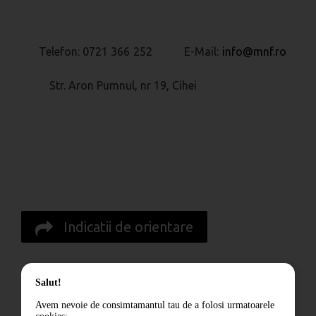
Telefon: 0721 366 252 E-Mail:
info@mnf.ro
Str. Aron Pumnul, nr 19, Cihei
Indicatii de orientare
Cum comand
Salut!
Livrare
Avem nevoie de consimtamantul tau de a folosi urmatoarele
Returnarea produselor