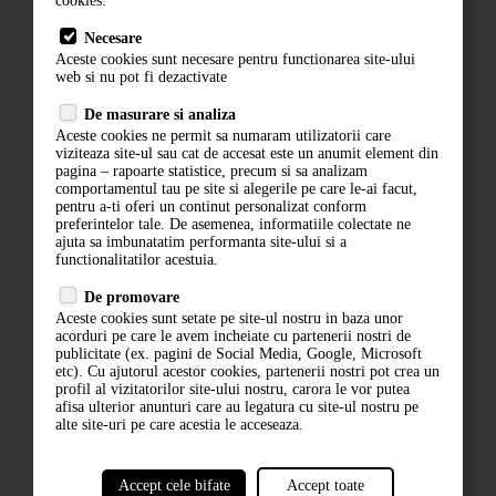
cookies:
Termeni si conditii
Necesare
Contact
Aceste cookies sunt necesare pentru functionarea site-ului
web si nu pot fi dezactivate
ANPC
De masurare si analiza
Termeni si conditii
Aceste cookies ne permit sa numaram utilizatorii care
Politica de confidentialitate
viziteaza site-ul sau cat de accesat este un anumit element din
pagina – rapoarte statistice, precum si sa analizam
ANPC
comportamentul tau pe site si alegerile pe care le-ai facut,
pentru a-ti oferi un continut personalizat conform
preferintelor tale. De asemenea, informatiile colectate ne
ajuta sa imbunatatim performanta site-ului si a
functionalitatilor acestuia.
De promovare
Aceste cookies sunt setate pe site-ul nostru in baza unor
acorduri pe care le avem incheiate cu partenerii nostri de
ABONARE LA NEWSLETTER
publicitate (ex. pagini de Social Media, Google, Microsoft
etc). Cu ajutorul acestor cookies, partenerii nostri pot crea un
profil al vizitatorilor site-ului nostru, carora le vor putea
ABONARE
afisa ulterior anunturi care au legatura cu site-ul nostru pe
alte site-uri pe care acestia le acceseaza.
Accept cele bifate
Accept toate