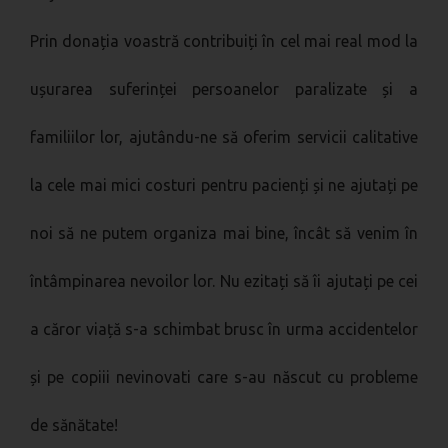
Prin donația voastră contribuiți în cel mai real mod la
ușurarea suferinței persoanelor paralizate și a
familiilor lor, ajutându-ne să oferim servicii calitative
la cele mai mici costuri pentru pacienți și ne ajutați pe
noi să ne putem organiza mai bine, încât să venim în
întâmpinarea nevoilor lor. Nu ezitați să îi ajutați pe cei
a căror viață s-a schimbat brusc în urma accidentelor
și pe copiii nevinovati care s-au născut cu probleme
de sănătate!