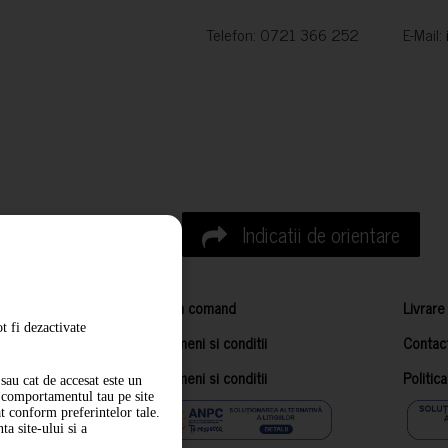
Telefon: 0721 366 252 E-Mail:
Indicatii de orientare
Cum comand
Livrare
t fi dezactivate
Termeni si conditii
Contac
Termeni si conditii
Politic
sau cat de accesat este un
m comportamentul tau pe site
at conform preferintelor tale.
a site-ului si a