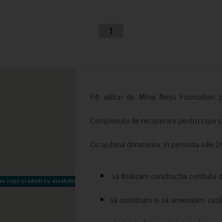
1
Fiți alături de Mihai Neșu Foundation pr
Complexului de recuperare pentru copii și t
Cu ajutorul donatorilor, în perioada iuli
să finalizăm construcția centrului 
copii și adulti cu dizabilitati neuromotorii Sfântul Nectarie
copii și adulti cu dizabilitati neuromotorii Sfântul Nectarie
să construim și să amenajăm cazări