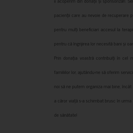
îi acoperim din donații și sponsorizări. S
pacienții care au nevoie de recuperare p
pentru mulți beneficiari accesul la terapi
pentru că îngrijirea lor necesită bani și oa
Prin donația voastră contribuiți în cel 
familiilor lor, ajutându-ne să oferim servic
noi să ne putem organiza mai bine, încât să
a căror viață s-a schimbat brusc în urma 
de sănătate!