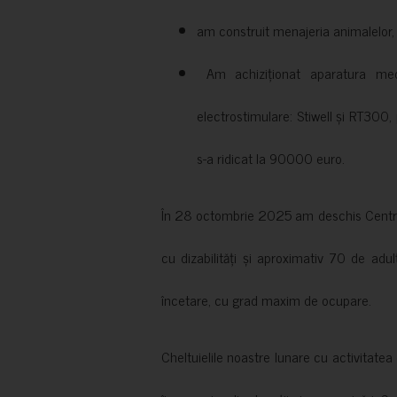
am construit menajeria animalelor, cu
Am achiziționat aparatura medi
electrostimulare: Stiwell și RT300, 
s-a ridicat la 90000 euro.
În 28 octombrie 2025 am deschis Centrul
cu dizabilități și aproximativ 70 de adul
încetare, cu grad maxim de ocupare.
Cheltuielile noastre lunare cu activitate