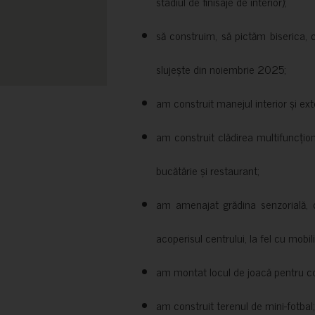
stadiul de finisaje de interior);
să construim, să pictăm biserica, 
slujește din noiembrie 2025;
am construit manejul interior și exte
am construit clădirea multifuncțio
bucătărie și restaurant;
am amenajat grădina senzorială, c
acoperisul centrului, la fel cu mobili
am montat locul de joacă pentru cop
am construit terenul de mini-fotbal;