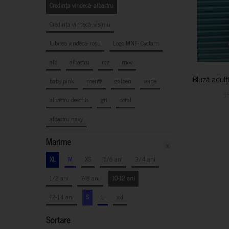
Credința vindecă- albastru
Credința vindecă- vișiniu
Iubirea vindecă- roșu
Logo MNF- Cyclam
alb
albastru
roz
mov
Bluză adulț
baby pink
mentă
galben
verde
1
albastru deschis
gri
coral
albastru navy
Marime
x
XL
M
XS
5/6 ani
3/4 ani
1/2 ani
7/8 ani
10-12 ani
12-14 ani
S
L
xxl
Sortare