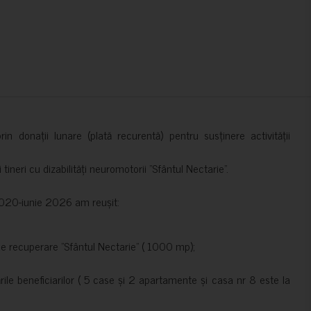
in donații lunare (plată recurentă) pentru susținere activității
ineri cu dizabilități neuromotorii ”Sfântul Nectarie”.
e 2020-iunie 2026 am reușit:
de recuperare ”Sfântul Nectarie” ( 1000 mp);
le beneficiarilor ( 5 case și 2 apartamente și casa nr 8 este la