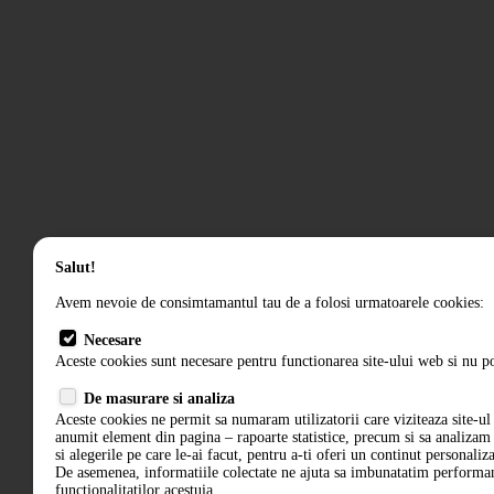
Salut!
Avem nevoie de consimtamantul tau de a folosi urmatoarele cookies:
Necesare
Aceste cookies sunt necesare pentru functionarea site-ului web si nu po
De masurare si analiza
Aceste cookies ne permit sa numaram utilizatorii care viziteaza site-ul 
anumit element din pagina – rapoarte statistice, precum si sa analiza
si alegerile pe care le-ai facut, pentru a-ti oferi un continut personaliz
De asemenea, informatiile colectate ne ajuta sa imbunatatim performant
functionalitatilor acestuia.