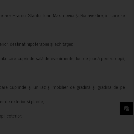
ce are Hramul Sfântul Ioan Maximovici și Bunavestire, în care se
rior, destinat hipoterapiei și echitației;
nală care cuprinde sală de evenimente, loc de joacă pentru copii,
are cuprinde și un iaz și mobilier de grădină și grădina de pe
er de exterior și plante;
ii exterior;