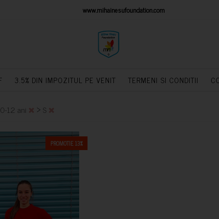
IONS PLATFORM
www.mihainesufoundation.com
powere
F
3.5% DIN IMPOZITUL PE VENIT
TERMENI SI CONDITII
C
>
10-12 ani
S
PROMOTIE 13%
CUMPARA