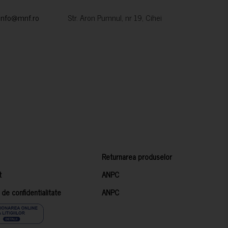
info@mnf.ro
Str. Aron Pumnul, nr 19, Cihei
Returnarea produselor
t
ANPC
a de confidentialitate
ANPC