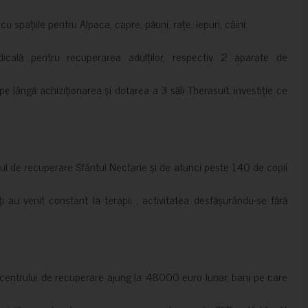
 spațiile pentru Alpaca, capre, păuni, rațe, iepuri, câini;
cală pentru recuperarea adulților, respectiv 2 aparate de
pe lângă achiziționarea și dotarea a 3 săli Therasuit, investiție ce
 de recuperare Sfântul Nectarie și de atunci peste 140 de copii
ți au venit constant la terapii , activitatea desfășurându-se fără
a centrului de recuperare ajung la 48000 euro lunar, bani pe care