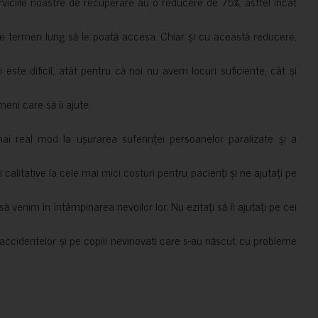
erviciile noastre de recuperare au o reducere de 75%, astfel încât
e termen lung să le poată accesa. Chiar și cu această reducere,
i este dificil, atât pentru că noi nu avem locuri suficiente, cât și
meni care să îi ajute.
mai real mod la ușurarea suferinței persoanelor paralizate și a
ii calitative la cele mai mici costuri pentru pacienți și ne ajutați pe
 venim în întâmpinarea nevoilor lor. Nu ezitați să îi ajutați pe cei
accidentelor și pe copiii nevinovati care s-au născut cu probleme