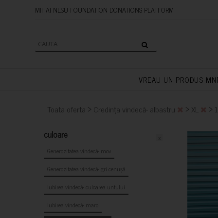
MIHAI NESU FOUNDATION DONAT
VREAU UN PRODUS MN
>
>
>
Toata oferta
Credința vindecă- albastru
XL
culoare
x
Generozitatea vindecă- mov
Generozitatea vindecă- gri cenușă
Iubirea vindecă- culoarea untului
Iubirea vindecă- maro