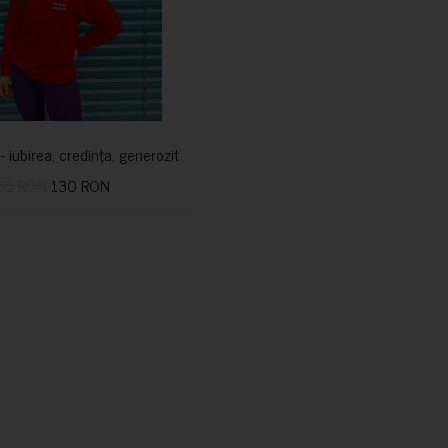
i- iubirea, credința, generozitatea vindecă
50 RON
130 RON