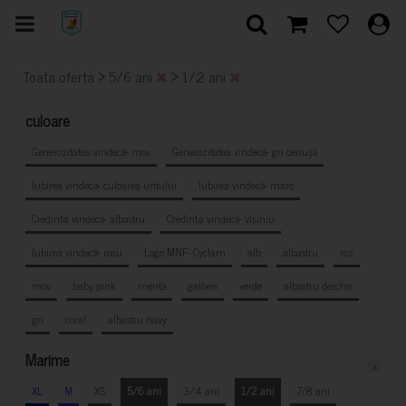
>
>
Toata oferta
5/6 ani
1/2 ani
culoare
Generozitatea vindecă- mov
Generozitatea vindecă- gri cenușă
Iubirea vindecă- culoarea untului
Iubirea vindecă- maro
Credința vindecă- albastru
Credința vindecă- vișiniu
Iubirea vindecă- roșu
Logo MNF- Cyclam
alb
albastru
roz
mov
baby pink
mentă
galben
verde
albastru deschis
gri
coral
albastru navy
Marime
x
XL
M
XS
5/6 ani
3/4 ani
1/2 ani
7/8 ani