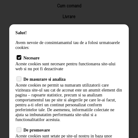
Cum comand
Livrare
Returnarea produselor
Salut!
Termeni si conditii
Avem nevoie de consimtamantul tau de a folosi urmatoarele
Contact
cookies:
ANPC
Necesare
Aceste cookies sunt necesare pentru functionarea site-ului
Termeni si conditii
web si nu pot fi dezactivate
Politica de confidentialitate
De masurare si analiza
Aceste cookies ne permit sa numaram utilizatorii care
ANPC
viziteaza site-ul sau cat de accesat este un anumit element din
pagina – rapoarte statistice, precum si sa analizam
comportamentul tau pe site si alegerile pe care le-ai facut,
pentru a-ti oferi un continut personalizat conform
preferintelor tale. De asemenea, informatiile colectate ne
ajuta sa imbunatatim performanta site-ului si a
functionalitatilor acestuia.
De promovare
Aceste cookies sunt setate pe site-ul nostru in baza unor