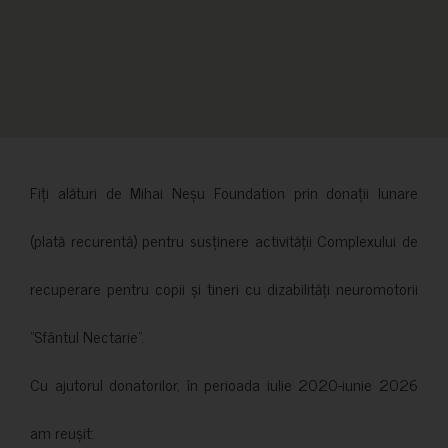
Fiți alături de Mihai Neșu Foundation prin donații lunare
(plată recurentă) pentru susținere activității Complexului de
recuperare pentru copii și tineri cu dizabilități neuromotorii
”Sfântul Nectarie”.
Cu ajutorul donatorilor, în perioada iulie 2020-iunie 2026
am reușit: