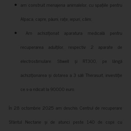
am construit menajeria animalelor, cu spațiile pentru
Alpaca, capre, păuni, rațe, iepuri, câini;
Am achiziționat aparatura medicală pentru
recuperarea adulților, respectiv 2 aparate de
electrostimulare: Stiwell și RT300, pe lângă
achiziționarea și dotarea a 3 săli Therasuit, investiție
ce s-a ridicat la 90000 euro.
În 28 octombrie 2025 am deschis Centrul de recuperare
Sfântul Nectarie și de atunci peste 140 de copii cu