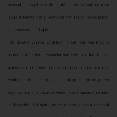
accesul la terapii este dificil, atât pentru că noi nu avem
locuri suficiente, cât și pentru că îngrijirea lor necesită bani
și oameni care să îi ajute.
Prin donația voastră contribuiți în cel mai real mod la
ușurarea suferinței persoanelor paralizate și a familiilor lor,
ajutându-ne să oferim servicii calitative la cele mai mici
costuri pentru pacienți și ne ajutați pe noi să ne putem
organiza mai bine, încât să venim în întâmpinarea nevoilor
lor. Nu ezitați să îi ajutați pe cei a căror viață s-a schimbat
brusc în urma accidentelor și pe copiii nevinovati care s-au