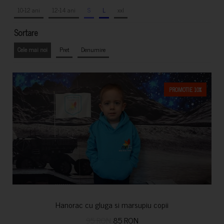
10-12 ani
12-14 ani
S
L
xxl
Sortare
Cele mai noi
Pret
Denumire
PROMOTIE 10%
Hanorac cu gluga si marsupiu copii
95 RON
85 RON