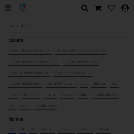
Toata oferta
culoare
Generozitatea vindecă- mov
Generozitatea vindecă- gri cenușă
Iubirea vindecă- culoarea untului
Iubirea vindecă- maro
Credința vindecă- albastru
Credința vindecă- vișiniu
Iubirea vindecă- roșu
Logo MNF- Cyclam
alb
albastru
roz
mov
baby pink
mentă
galben
verde
albastru deschis
gri
coral
albastru navy
Marime
XL
M
XS
5/6 ani
3/4 ani
1/2 ani
7/8 ani