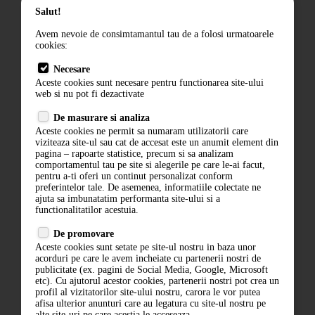
Salut!
Termeni si conditii
Avem nevoie de consimtamantul tau de a folosi urmatoarele
Contact
cookies:
ANPC
Necesare
Aceste cookies sunt necesare pentru functionarea site-ului
Termeni si conditii
web si nu pot fi dezactivate
De masurare si analiza
Politica de confidentialitate
Aceste cookies ne permit sa numaram utilizatorii care
ANPC
viziteaza site-ul sau cat de accesat este un anumit element din
pagina – rapoarte statistice, precum si sa analizam
comportamentul tau pe site si alegerile pe care le-ai facut,
pentru a-ti oferi un continut personalizat conform
preferintelor tale. De asemenea, informatiile colectate ne
ajuta sa imbunatatim performanta site-ului si a
functionalitatilor acestuia.
De promovare
Aceste cookies sunt setate pe site-ul nostru in baza unor
acorduri pe care le avem incheiate cu partenerii nostri de
ABONARE LA NEWSLETTER
publicitate (ex. pagini de Social Media, Google, Microsoft
etc). Cu ajutorul acestor cookies, partenerii nostri pot crea un
profil al vizitatorilor site-ului nostru, carora le vor putea
ABONARE
afisa ulterior anunturi care au legatura cu site-ul nostru pe
alte site-uri pe care acestia le acceseaza.