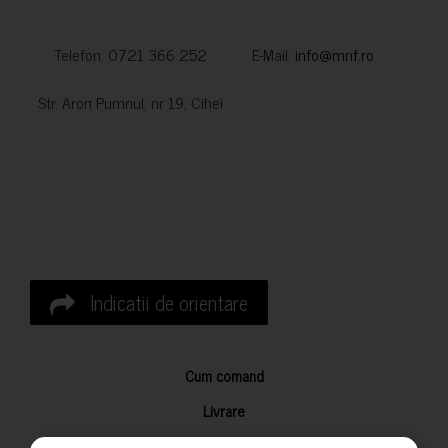
Telefon: 0721 366 252 E-Mail:
info@mnf.ro
Str. Aron Pumnul, nr 19, Cihei
Indicatii de orientare
Cum comand
Livrare
Returnarea produselor