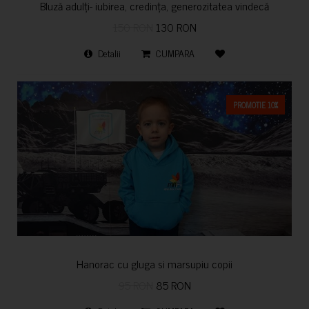
Bluză adulți- iubirea, credința, generozitatea vindecă
150 RON
130 RON
Detalii
CUMPARA
PROMOTIE 10%
Hanorac cu gluga si marsupiu copii
95 RON
85 RON