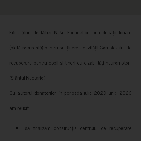
Fiți alături de Mihai Neșu Foundation prin donații lunare
(plată recurentă) pentru susținere activității Complexului de
recuperare pentru copii și tineri cu dizabilități neuromotorii
”Sfântul Nectarie”.
Cu ajutorul donatorilor, în perioada iulie 2020-iunie 2026
am reușit:
să finalizăm construcția centrului de recuperare