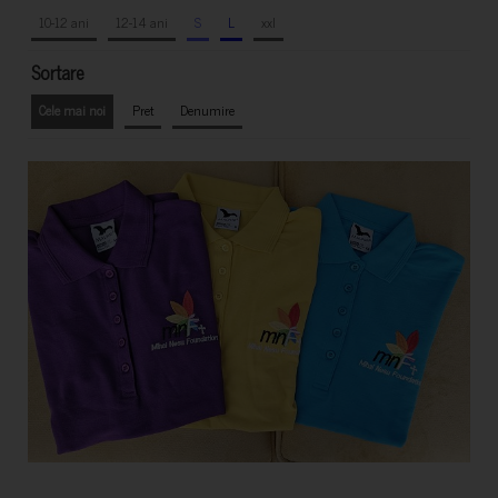
10-12 ani
12-14 ani
S
L
xxl
Sortare
Cele mai noi
Pret
Denumire