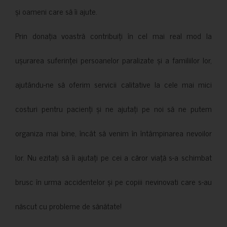
și oameni care să îi ajute.
Prin donația voastră contribuiți în cel mai real mod la
ușurarea suferinței persoanelor paralizate și a familiilor lor,
ajutându-ne să oferim servicii calitative la cele mai mici
costuri pentru pacienți și ne ajutați pe noi să ne putem
organiza mai bine, încât să venim în întâmpinarea nevoilor
lor. Nu ezitați să îi ajutați pe cei a căror viață s-a schimbat
brusc în urma accidentelor și pe copiii nevinovati care s-au
născut cu probleme de sănătate!