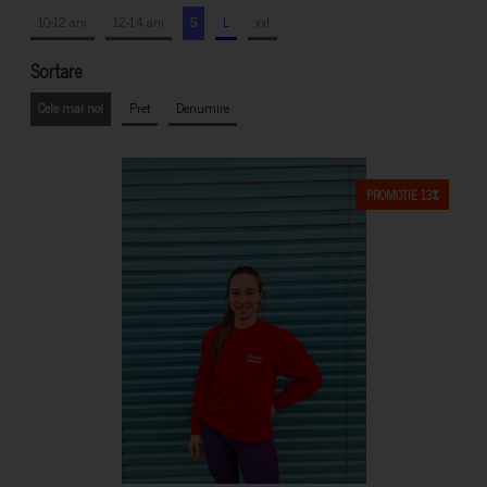
10-12 ani
12-14 ani
S
L
xxl
Sortare
Cele mai noi
Pret
Denumire
PROMOTIE 13%