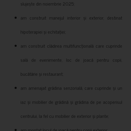
slujește din noiembrie 2025;
am construit manejul interior și exterior, destinat
hipoterapiei și echitației;
am construit clădirea multifuncțională care cuprinde
sală de evenimente, loc de joacă pentru copii,
bucătărie și restaurant;
am amenajat grădina senzorială, care cuprinde și un
iaz și mobilier de grădină și grădina de pe acoperisul
centrului, la fel cu mobilier de exterior și plante;
am montat locul de joacă pentru copii exterior;