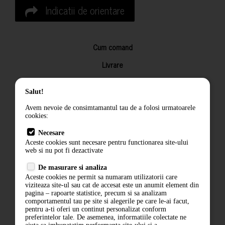
Indicatii de orientare
Cum comand
Livrare
Returnarea produselor
Salut!
Termeni si conditii
Avem nevoie de consimtamantul tau de a folosi urmatoarele
Contact
cookies:
ANPC
Necesare
Aceste cookies sunt necesare pentru functionarea site-ului
Termeni si conditii
web si nu pot fi dezactivate
De masurare si analiza
Politica de confidentialitate
Aceste cookies ne permit sa numaram utilizatorii care
viziteaza site-ul sau cat de accesat este un anumit element din
ANPC
pagina – rapoarte statistice, precum si sa analizam
comportamentul tau pe site si alegerile pe care le-ai facut,
pentru a-ti oferi un continut personalizat conform
preferintelor tale. De asemenea, informatiile colectate ne