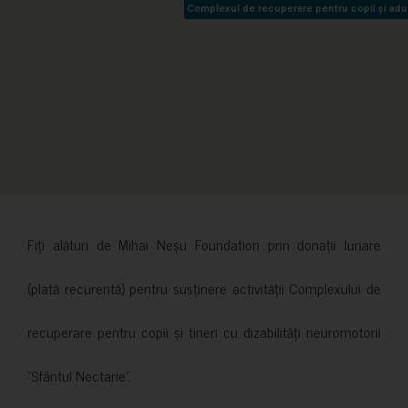
Complexul de recuperare pentru copii și adult
Complexul de recuperare pentru copii și adult
Fiți alături de Mihai Neșu Foundation prin donații lunare
(plată recurentă) pentru susținere activității Complexului de
recuperare pentru copii și tineri cu dizabilități neuromotorii
”Sfântul Nectarie”.