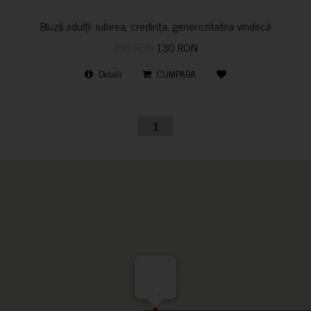
Bluză adulți- iubirea, credința, generozitatea vindecă
150 RON
130 RON
Detalii
CUMPARA
1
-