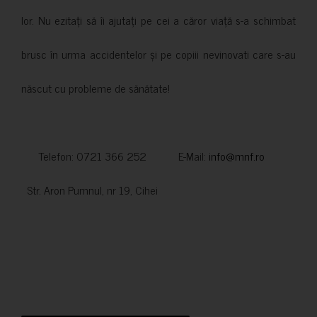
lor. Nu ezitați să îi ajutați pe cei a căror viață s-a schimbat
brusc în urma accidentelor și pe copiii nevinovati care s-au
născut cu probleme de sănătate!
Telefon: 0721 366 252 E-Mail:
info@mnf.ro
Str. Aron Pumnul, nr 19, Cihei