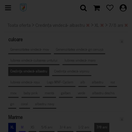
>
>
>
Toata oferta
Credința vindecă- albastru
XL
7/8 ani
culoare
x
Generozitatea vindecă- mov
Generozitatea vindecă- gri cenușă
Iubirea vindecă- culoarea untului
Iubirea vindecă- maro
Credința vindecă- albastru
Credința vindecă- vișiniu
Iubirea vindecă- roșu
Logo MNF- Cyclam
alb
albastru
roz
mov
baby pink
mentă
galben
verde
albastru deschis
gri
coral
albastru navy
Marime
x
XL
M
XS
5/6 ani
3/4 ani
1/2 ani
7/8 ani