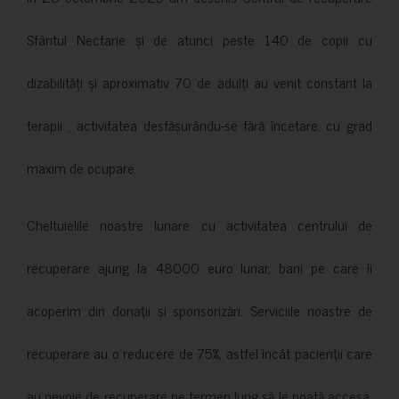
Sfântul Nectarie și de atunci peste 140 de copii cu
dizabilități și aproximativ 70 de adulți au venit constant la
terapii , activitatea desfășurându-se fără încetare, cu grad
maxim de ocupare.
Cheltuielile noastre lunare cu activitatea centrului de
recuperare ajung la 48000 euro lunar, bani pe care îi
acoperim din donații și sponsorizări. Serviciile noastre de
recuperare au o reducere de 75%, astfel încât pacienții care
au nevoie de recuperare pe termen lung să le poată accesa.