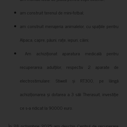
am construit terenul de mini-fotbal;
am construit menajeria animalelor, cu spațiile pentru
Alpaca, capre, păuni, rațe, iepuri, câini;
Am achiziționat aparatura medicală pentru
recuperarea adulților, respectiv 2 aparate de
electrostimulare: Stiwell și RT300, pe lângă
achiziționarea și dotarea a 3 săli Therasuit, investiție
ce s-a ridicat la 90000 euro.
În 28 octombrie 2025 am deschis Centrul de recuperare