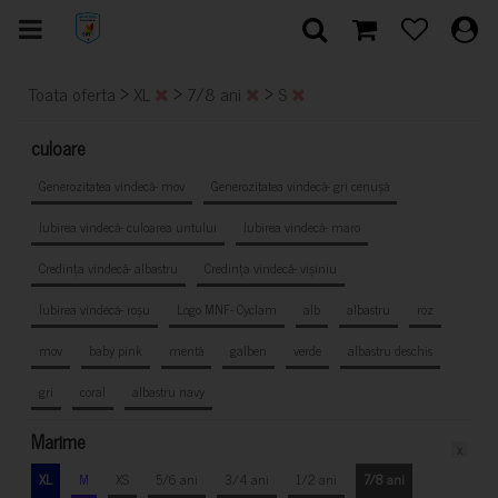
>
>
>
Toata oferta
XL
7/8 ani
S
culoare
Generozitatea vindecă- mov
Generozitatea vindecă- gri cenușă
Iubirea vindecă- culoarea untului
Iubirea vindecă- maro
Credința vindecă- albastru
Credința vindecă- vișiniu
Iubirea vindecă- roșu
Logo MNF- Cyclam
alb
albastru
roz
mov
baby pink
mentă
galben
verde
albastru deschis
gri
coral
albastru navy
Marime
x
XL
M
XS
5/6 ani
3/4 ani
1/2 ani
7/8 ani