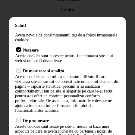
Livrare
Returnarea produselor
Salut!
Termeni si conditii
Avem nevoie de consimtamantul tau de a folosi urmatoarele
Contact
cookies:
ANPC
Necesare
Aceste cookies sunt necesare pentru functionarea site-ului
Termeni si conditii
web si nu pot fi dezactivate
Politica de confidentialitate
De masurare si analiza
Aceste cookies ne permit sa numaram utilizatorii care
ANPC
viziteaza site-ul sau cat de accesat este un anumit element din
pagina – rapoarte statistice, precum si sa analizam
comportamentul tau pe site si alegerile pe care le-ai facut,
pentru a-ti oferi un continut personalizat conform
preferintelor tale. De asemenea, informatiile colectate ne
ajuta sa imbunatatim performanta site-ului si a
functionalitatilor acestuia.
De promovare
Aceste cookies sunt setate pe site-ul nostru in baza unor
acorduri pe care le avem incheiate cu partenerii nostri de
ABONARE LA NEWSLETTER