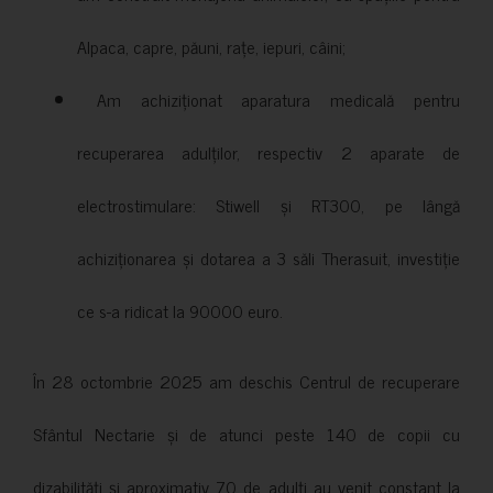
Alpaca, capre, păuni, rațe, iepuri, câini;
Am achiziționat aparatura medicală pentru
recuperarea adulților, respectiv 2 aparate de
electrostimulare: Stiwell și RT300, pe lângă
achiziționarea și dotarea a 3 săli Therasuit, investiție
ce s-a ridicat la 90000 euro.
În 28 octombrie 2025 am deschis Centrul de recuperare
Sfântul Nectarie și de atunci peste 140 de copii cu
dizabilități și aproximativ 70 de adulți au venit constant la