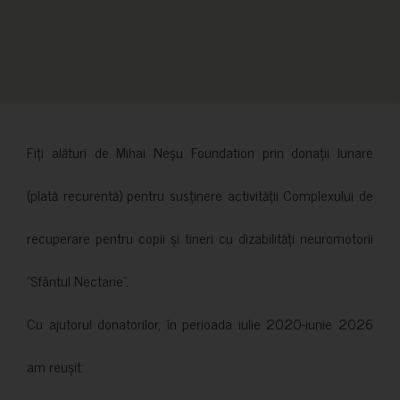
Fiți alături de Mihai Neșu Foundation prin donații lunare
(plată recurentă) pentru susținere activității Complexului de
recuperare pentru copii și tineri cu dizabilități neuromotorii
”Sfântul Nectarie”.
Cu ajutorul donatorilor, în perioada iulie 2020-iunie 2026
am reușit: