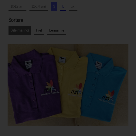
10-12 ani
12-14 ani
S
L
xxl
Sortare
Cele mai noi
Pret
Denumire