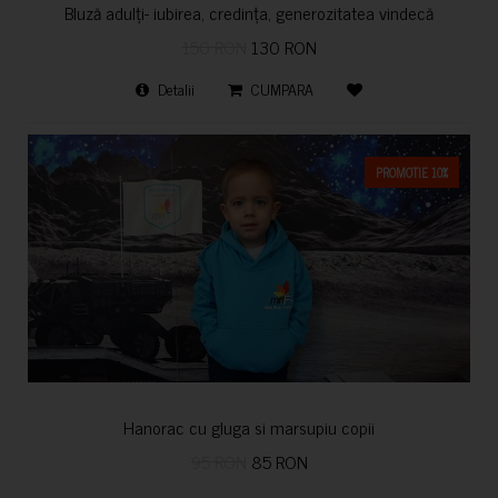
Bluză adulți- iubirea, credința, generozitatea vindecă
150 RON
130 RON
Detalii
CUMPARA
PROMOTIE 10%
Hanorac cu gluga si marsupiu copii
95 RON
85 RON