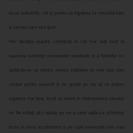
locuri suficiente, cât și pentru că îngrijirea lor necesită bani
și oameni care să îi ajute.
Prin donația voastră contribuiți în cel mai real mod la
ușurarea suferinței persoanelor paralizate și a familiilor lor,
ajutându-ne să oferim servicii calitative la cele mai mici
costuri pentru pacienți și ne ajutați pe noi să ne putem
organiza mai bine, încât să venim în întâmpinarea nevoilor
lor. Nu ezitați să îi ajutați pe cei a căror viață s-a schimbat
brusc în urma accidentelor și pe copiii nevinovati care s-au