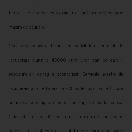
terapii , activitatea desfășurându-se fără încetare, cu grad
maxim de ocupare.
Cheltuielile noastre lunare cu activitatea centrului de
recuperare ajung la 48000 euro lunar, bani pe care îi
acoperim din donații și sponsorizări. Serviciile noastre de
recuperare au o reducere de 75%, astfel încât pacienții care
au nevoie de recuperare pe termen lung să le poată accesa.
Chiar și cu această reducere, pentru mulți beneficiari
accesul la terapii este dificil, atât pentru că noi nu avem